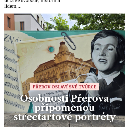
úcta ke svobodě, historii a
lidem,…
PŘEROV OSLAVÍ SVÉ TVŮRCE
Osobnosti Přerova
připomenou
streetartové portréty