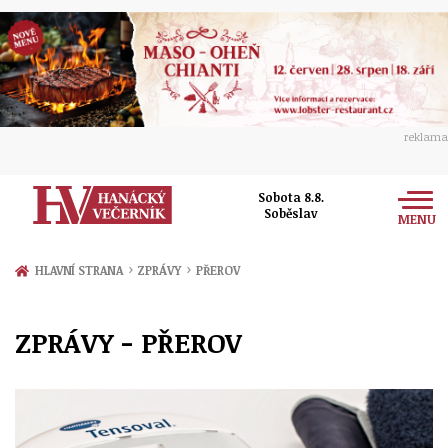
reklama
Sobota 8.8.
Soběslav
MENU
Zprávy
›
›
HLAVNÍ STRANA
ZPRÁVY
PŘEROV
Rozhovory
Olomouc
ZPRÁVY - PŘEROV
Kultura
Politika
Prostějov
Společnost
Hudba
Ekonomika
Přerov
Sport
Ženy