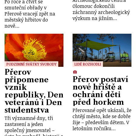
Po roce a čtvrt se
Olomouc dokončili
smuteční obřady v
záchranný archeologický
Přerově vracejí zpět na
výzkum na jižním…
městský hřbitov do
nově…
PODZIMNÍ SVÁTKY SVOBODY
LIDÉ ROZHODLI
Přerov
Přerov postaví
připomene
nové hřiště a
vznik
ochrání děti
republiky, Den
před horkem
veteránů i Den
studentstva
Přerované opět ukázali, že
chtějí město, kde se dobře
Tři významné dny, tři
žije – především dětem. V
zastavení a jeden
letošním ročníku…
společný jmenovatel –