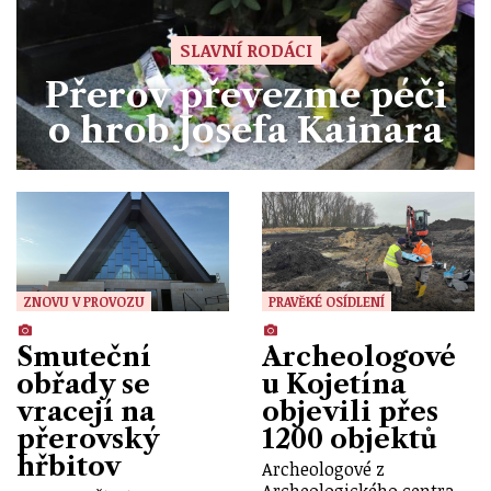
SLAVNÍ RODÁCI
Přerov převezme péči
o hrob Josefa Kainara
ZNOVU V PROVOZU
PRAVĚKÉ OSÍDLENÍ
Smuteční
Archeologové
obřady se
u Kojetína
vracejí na
objevili přes
přerovský
1200 objektů
hřbitov
Archeologové z
Archeologického centra