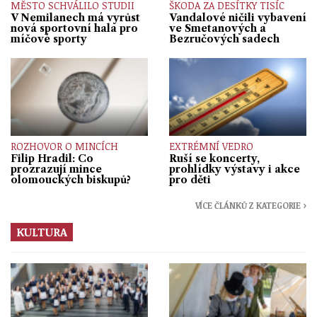
MĚSTO SCHVÁLILO STUDII
ŠKODA ZA DESÍTKY TISÍC
V Nemilanech má vyrůst
Vandalové ničili vybavení
nová sportovní hala pro
ve Smetanových a
míčové sporty
Bezručových sadech
ROZHOVOR O MINCÍCH
EXTRÉMNÍ VEDRO
Filip Hradil: Co
Ruší se koncerty,
prozrazují mince
prohlídky výstavy i akce
olomouckých biskupů?
pro děti
VÍCE ČLÁNKŮ Z KATEGORIE ›
KULTURA