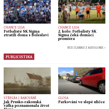
CHANCE LIGA
CHANCE LIGA
Fotbalisté SK Sigma
2. kolo: Fotbalisty SK
ztratili doma s Boleslaví
Sigma čeká domácí
premiéra
VÍCE ČLÁNKŮ Z KATEGORIE ›
PUBLICISTIKA
STŘELBA I RABOVÁNÍ
GLOSA
Jak Prusko-rakouská
Parkování ve slepé uličce
válka poznamenala život