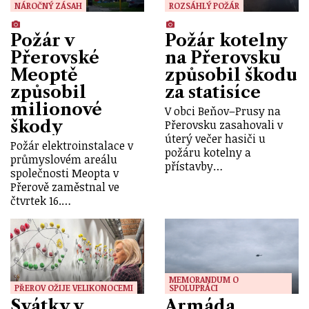
NÁROČNÝ ZÁSAH
ROZSÁHLÝ POŽÁR
Požár v
Požár kotelny
Přerovské
na Přerovsku
Meoptě
způsobil škodu
způsobil
za statisíce
milionové
V obci Beňov–Prusy na
škody
Přerovsku zasahovali v
úterý večer hasiči u
Požár elektroinstalace v
požáru kotelny a
průmyslovém areálu
přístavby…
společnosti Meopta v
Přerově zaměstnal ve
čtvrtek 16.…
MEMORANDUM O
PŘEROV OŽIJE VELIKONOCEMI
SPOLUPRÁCI
Svátky v
Armáda