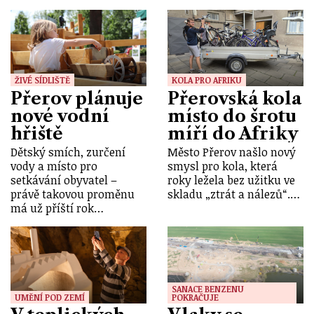
ŽIVÉ SÍDLIŠTĚ
KOLA PRO AFRIKU
Přerov plánuje
Přerovská kola
nové vodní
místo do šrotu
hřiště
míří do Afriky
Dětský smích, zurčení
Město Přerov našlo nový
vody a místo pro
smysl pro kola, která
setkávání obyvatel –
roky ležela bez užitku ve
právě takovou proměnu
skladu „ztrát a nálezů“.…
má už příští rok…
SANACE BENZENU
UMĚNÍ POD ZEMÍ
POKRAČUJE