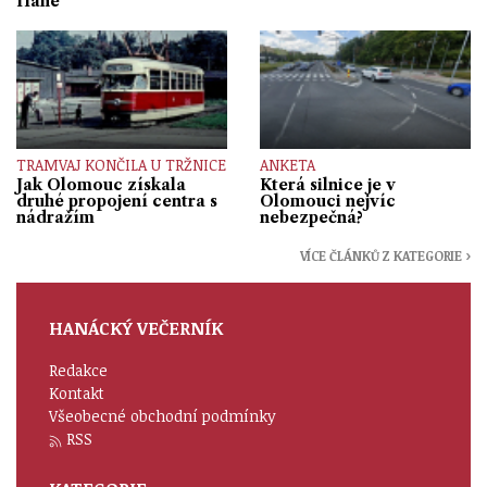
Hané
TRAMVAJ KONČILA U TRŽNICE
ANKETA
Jak Olomouc získala
Která silnice je v
druhé propojení centra s
Olomouci nejvíc
nádražím
nebezpečná?
VÍCE ČLÁNKŮ Z KATEGORIE ›
HANÁCKÝ VEČERNÍK
Redakce
Kontakt
Všeobecné obchodní podmínky
RSS