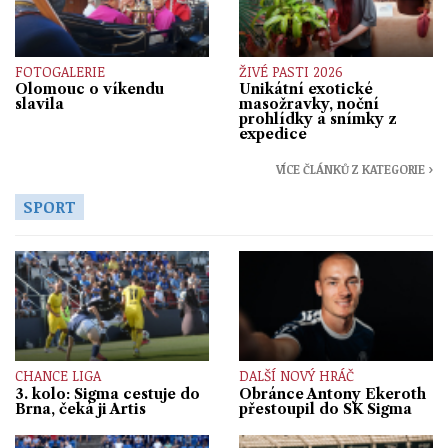
FOTOGALERIE
ŽIVÉ PASTI 2026
Olomouc o víkendu
Unikátní exotické
slavila
masožravky, noční
prohlídky a snímky z
expedice
VÍCE ČLÁNKŮ Z KATEGORIE ›
SPORT
CHANCE LIGA
DALŠÍ NOVÝ HRÁČ
3. kolo: Sigma cestuje do
Obránce Antony Ekeroth
Brna, čeká ji Artis
přestoupil do SK Sigma