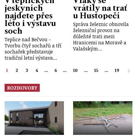
V teplických
Vlaky se
jeskyních
vrátily na trať
najdete přes
u Hustopečí
léto i výstavu
Správa železnic obnovila
soch
železniční provoz na
důležité trati mezi
Teplice nad Bečvou -
Hranicemi na Moravě a
Tvorbu čtyř sochařů a tří
Valašským…
sochařek představuje
tradiční letní výstava…
1
2
3
4
...
6
...
10
...
15
...
19
ROZHOVORY