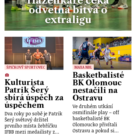
Házenkáře čeká
odvetná bitva o
extraligu
ŠPIČKOVÝ SPORTOVEC
MAXA NBL
Basketbalisté
Kulturista
BK Olomouc
Patrik Šerý
nestačili na
sbírá úspěch za
Ostravu
úspěchem
Ve druhém utkání
osmifinále play – off
Dva roky po sobě je Patrik
basketbalisté BK
Šerý světový držitel
Olomoucko přivítali
prvního místa žebříčku
Ostravu a pokud si…
IFBB mezi medailisty z…