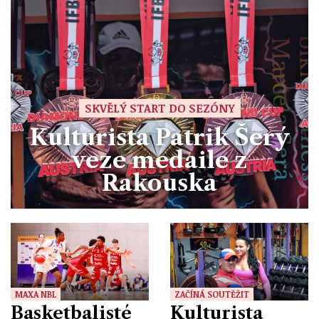
SKVĚLÝ START DO SEZÓNY
Kulturista Patrik Šerý
veze medaile z
Rakouska
MAXA NBL
ZAČÍNÁ SOUTĚŽIT
Basketbalisté
Kulturista