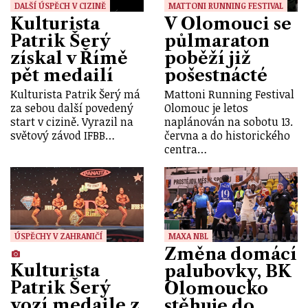
DALŠÍ ÚSPĚCH V CIZINĚ
MATTONI RUNNING FESTIVAL
Kulturista
V Olomouci se
Patrik Šerý
půlmaraton
získal v Římě
poběží již
pět medailí
pošestnácté
Kulturista Patrik Šerý má
Mattoni Running Festival
za sebou další povedený
Olomouc je letos
start v cizině. Vyrazil na
naplánován na sobotu 13.
světový závod IFBB…
června a do historického
centra…
ÚSPĚCHY V ZAHRANIČÍ
MAXA NBL
Změna domácí
Kulturista
palubovky, BK
Patrik Šerý
Olomoucko
vozí medaile z
stěhuje do