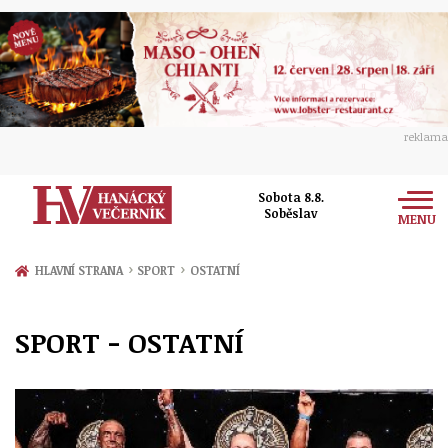
reklama
Sobota 8.8.
Soběslav
MENU
Zprávy
›
›
HLAVNÍ STRANA
SPORT
OSTATNÍ
Rozhovory
Olomouc
SPORT - OSTATNÍ
Kultura
Politika
Prostějov
Společnost
Hudba
Ekonomika
Přerov
Sport
Ženy