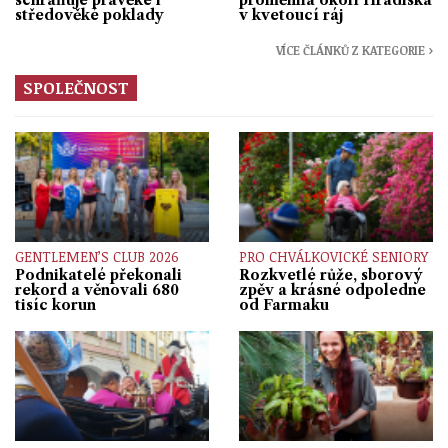
středověké poklady
v kvetoucí ráj
VÍCE ČLÁNKŮ Z KATEGORIE ›
SPOLEČNOST
GENTLEMEN’S CLUB 2026
PRO CHVÁLKOVICKÉ SENIORY
Podnikatelé překonali
Rozkvetlé růže, sborový
rekord a věnovali 680
zpěv a krásné odpoledne
tisíc korun
od Farmaku