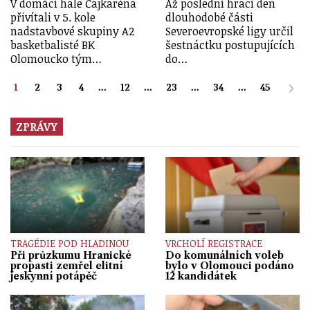
V domácí hale Čajkaréna
Až poslední hrací den
přivítali v 5. kole
dlouhodobé části
nadstavbové skupiny A2
Severoevropské ligy určil
basketbalisté BK
šestnáctku postupujících
Olomoucko tým…
do…
1
2
3
4
...
12
...
23
...
34
...
45
ZPRÁVY
TRAGÉDIE POD HLADINOU
VRCHOLÍ REGISTRACE
Při průzkumu Hranické
Do komunálních voleb
propasti zemřel elitní
bylo v Olomouci podáno
jeskynní potápěč
12 kandidátek