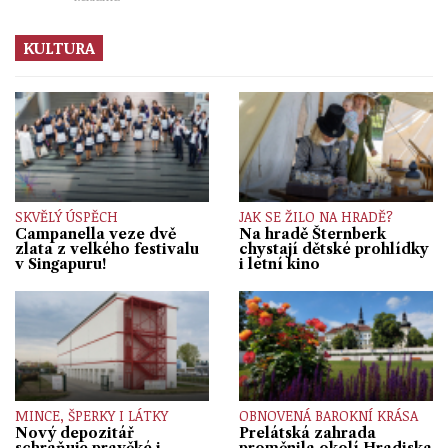
KULTURA
SKVĚLÝ ÚSPĚCH
JAK SE ŽILO NA HRADĚ?
Campanella veze dvě
Na hradě Šternberk
zlata z velkého festivalu
chystají dětské prohlídky
v Singapuru!
i letní kino
MINCE, ŠPERKY I LÁTKY
OBNOVENÁ BAROKNÍ KRÁSA
Nový depozitář
Prelátská zahrada
schraňuje pravěké i
proměnila okolí Hradiska