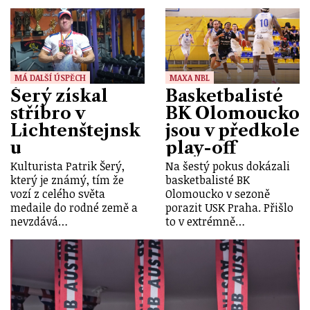
MÁ DALŠÍ ÚSPĚCH
MAXA NBL
Šerý získal
Basketbalisté
stříbro v
BK Olomoucko
Lichtenštejnsk
jsou v předkole
u
play-off
Kulturista Patrik Šerý,
Na šestý pokus dokázali
který je známý, tím že
basketbalisté BK
vozí z celého světa
Olomoucko v sezoně
medaile do rodné země a
porazit USK Praha. Přišlo
nevzdává…
to v extrémně…