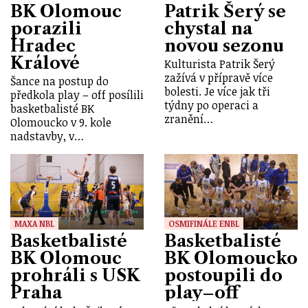
BK Olomouc
Patrik Šerý se
porazili
chystal na
Hradec
novou sezonu
Králové
Kulturista Patrik Šerý
zažívá v přípravě více
Šance na postup do
bolesti. Je více jak tři
předkola play – off posílili
týdny po operaci a
basketbalisté BK
zranění…
Olomoucko v 9. kole
nadstavby, v…
MAXA NBL
OSMIFINÁLE ENBL
Basketbalisté
Basketbalisté
BK Olomouc
BK Olomoucko
prohráli s USK
postoupili do
Praha
play–off