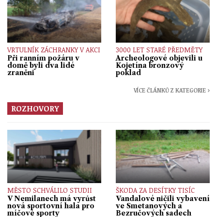
VRTULNÍK ZÁCHRANKY V AKCI
3000 LET STARÉ PŘEDMĚTY
Při ranním požáru v
Archeologové objevili u
domě byli dva lidé
Kojetína bronzový
zraněni
poklad
VÍCE ČLÁNKŮ Z KATEGORIE ›
ROZHOVORY
MĚSTO SCHVÁLILO STUDII
ŠKODA ZA DESÍTKY TISÍC
V Nemilanech má vyrůst
Vandalové ničili vybavení
nová sportovní hala pro
ve Smetanových a
míčové sporty
Bezručových sadech