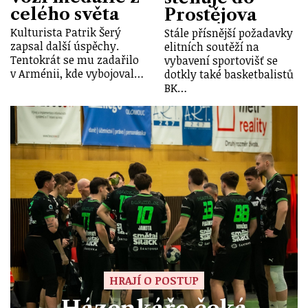
celého světa
Prostějova
Kulturista Patrik Šerý
Stále přísnější požadavky
zapsal další úspěchy.
elitních soutěží na
Tentokrát se mu zadařilo
vybavení sportovišť se
v Arménii, kde vybojoval…
dotkly také basketbalistů
BK…
HRAJÍ O POSTUP