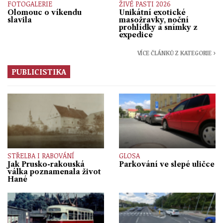
FOTOGALERIE
ŽIVÉ PASTI 2026
Olomouc o víkendu
Unikátní exotické
slavila
masožravky, noční
prohlídky a snímky z
expedice
VÍCE ČLÁNKŮ Z KATEGORIE ›
PUBLICISTIKA
STŘELBA I RABOVÁNÍ
GLOSA
Jak Prusko-rakouská
Parkování ve slepé uličce
válka poznamenala život
Hané