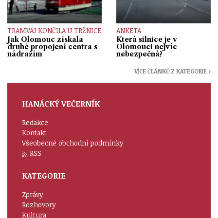
TRAMVAJ KONČILA U TRŽNICE
ANKETA
Jak Olomouc získala
Která silnice je v
druhé propojení centra s
Olomouci nejvíc
nádražím
nebezpečná?
VÍCE ČLÁNKŮ Z KATEGORIE ›
HANÁCKÝ VEČERNÍK
Redakce
Kontakt
Všeobecné obchodní podmínky
RSS
KATEGORIE
Zprávy
Rozhovory
Kultura