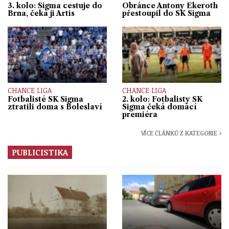
3. kolo: Sigma cestuje do
Obránce Antony Ekeroth
Brna, čeká ji Artis
přestoupil do SK Sigma
CHANCE LIGA
CHANCE LIGA
Fotbalisté SK Sigma
2. kolo: Fotbalisty SK
ztratili doma s Boleslaví
Sigma čeká domácí
premiéra
VÍCE ČLÁNKŮ Z KATEGORIE ›
PUBLICISTIKA