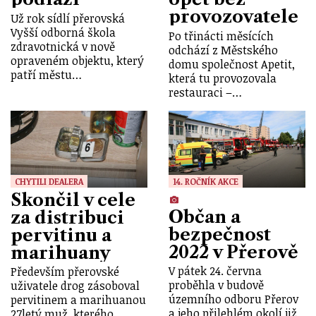
provozovatele
Už rok sídlí přerovská
Vyšší odborná škola
Po třinácti měsících
zdravotnická v nově
odchází z Městského
opraveném objektu, který
domu společnost Apetit,
patří městu…
která tu provozovala
restauraci –…
CHYTILI DEALERA
14. ROČNÍK AKCE
Skončil v cele
Občan a
za distribuci
bezpečnost
pervitinu a
2022 v Přerově
marihuany
V pátek 24. června
Především přerovské
proběhla v budově
uživatele drog zásoboval
územního odboru Přerov
pervitinem a marihuanou
a jeho přilehlém okolí již
27letý muž, kterého