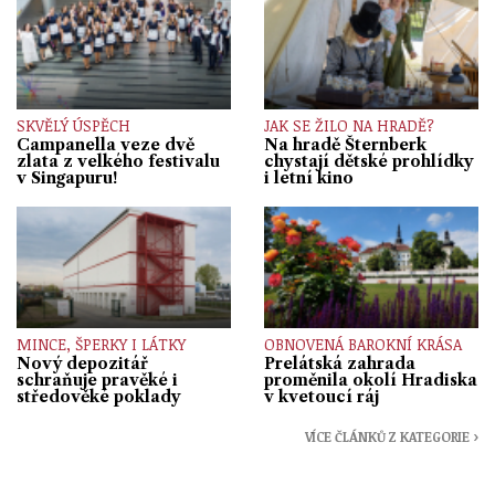
SKVĚLÝ ÚSPĚCH
JAK SE ŽILO NA HRADĚ?
Campanella veze dvě
Na hradě Šternberk
zlata z velkého festivalu
chystají dětské prohlídky
v Singapuru!
i letní kino
MINCE, ŠPERKY I LÁTKY
OBNOVENÁ BAROKNÍ KRÁSA
Nový depozitář
Prelátská zahrada
schraňuje pravěké i
proměnila okolí Hradiska
středověké poklady
v kvetoucí ráj
VÍCE ČLÁNKŮ Z KATEGORIE ›