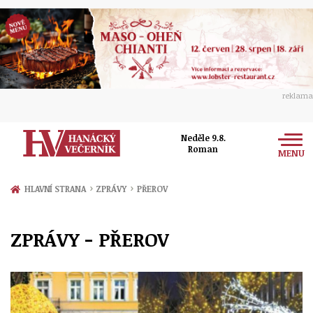
reklama
Neděle 9.8.
Roman
MENU
Zprávy
›
›
HLAVNÍ STRANA
ZPRÁVY
PŘEROV
Rozhovory
Olomouc
ZPRÁVY - PŘEROV
Kultura
Politika
Prostějov
Společnost
Hudba
Ekonomika
Přerov
Sport
Ženy