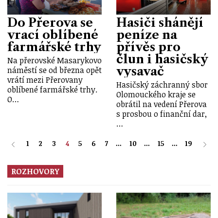
Do Přerova se
Hasiči shánějí
vrací oblíbené
peníze na
farmářské trhy
přívěs pro
člun i hasičský
Na přerovské Masarykovo
vysavač
náměstí se od března opět
vrátí mezi Přerovany
Hasičský záchranný sbor
oblíbené farmářské trhy.
Olomouckého kraje se
O…
obrátil na vedení Přerova
s prosbou o finanční dar,
…
1
2
3
4
5
6
7
...
10
...
15
...
19
ROZHOVORY