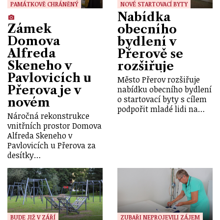
PAMÁTKOVĚ CHRÁNĚNÝ
NOVÉ STARTOVACÍ BYTY
Nabídka
Zámek
obecního
Domova
bydlení v
Alfreda
Přerově se
Skeneho v
rozšiřuje
Pavlovicích u
Město Přerov rozšiřuje
Přerova je v
nabídku obecního bydlení
o startovací byty s cílem
novém
podpořit mladé lidi na…
Náročná rekonstrukce
vnitřních prostor Domova
Alfreda Skeneho v
Pavlovicích u Přerova za
desítky…
BUDE JIŽ V ZÁŘÍ
ZUBAŘI NEPROJEVILI ZÁJEM