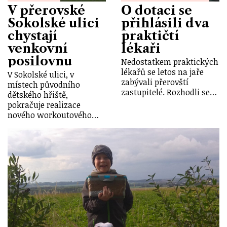
V přerovské
O dotaci se
Sokolské ulici
přihlásili dva
chystají
praktičtí
venkovní
lékaři
posilovnu
Nedostatkem praktických
lékařů se letos na jaře
V Sokolské ulici, v
zabývali přerovští
místech původního
zastupitelé. Rozhodli se…
dětského hřiště,
pokračuje realizace
nového workoutového…