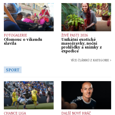
FOTOGALERIE
ŽIVÉ PASTI 2026
Olomouc o víkendu
Unikátní exotické
slavila
masožravky, noční
prohlídky a snímky z
expedice
VÍCE ČLÁNKŮ Z KATEGORIE ›
SPORT
CHANCE LIGA
DALŠÍ NOVÝ HRÁČ