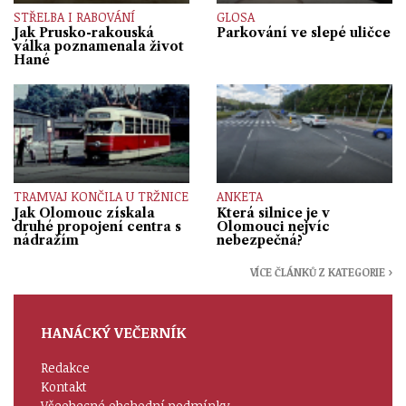
STŘELBA I RABOVÁNÍ
GLOSA
Jak Prusko-rakouská
Parkování ve slepé uličce
válka poznamenala život
Hané
TRAMVAJ KONČILA U TRŽNICE
ANKETA
Jak Olomouc získala
Která silnice je v
druhé propojení centra s
Olomouci nejvíc
nádražím
nebezpečná?
VÍCE ČLÁNKŮ Z KATEGORIE ›
HANÁCKÝ VEČERNÍK
Redakce
Kontakt
Všeobecné obchodní podmínky