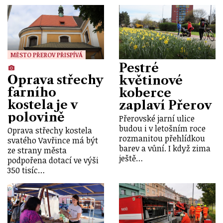
MĚSTO PŘEROV PŘISPÍVÁ
Pestré
Oprava střechy
květinové
farního
koberce
kostela je v
zaplaví Přerov
polovině
Přerovské jarní ulice
budou i v letošním roce
Oprava střechy kostela
rozmanitou přehlídkou
svatého Vavřince má být
barev a vůní. I když zima
ze strany města
ještě…
podpořena dotací ve výši
350 tisíc…