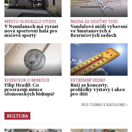
MĚSTO SCHVÁLILO STUDII
ŠKODA ZA DESÍTKY TISÍC
V Nemilanech má vyrůst
Vandalové ničili vybavení
nová sportovní hala pro
ve Smetanových a
míčové sporty
Bezručových sadech
ROZHOVOR O MINCÍCH
EXTRÉMNÍ VEDRO
Filip Hradil: Co
Ruší se koncerty,
prozrazují mince
prohlídky výstavy i akce
olomouckých biskupů?
pro děti
VÍCE ČLÁNKŮ Z KATEGORIE ›
KULTURA