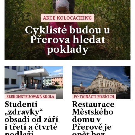
AKCE KOLOCACHING
Cyklisté budou u
Přerova hledat
poklady
ZREKONSTRUOVANÁ ŠKOLA
PO TŘINÁCTI MĚSÍCÍCH
Studenti
Restaurace
„zdravky“
Městského
obsadí od září
domu v
i třetí a čtvrté
Přerově je
podlaží
opět bez