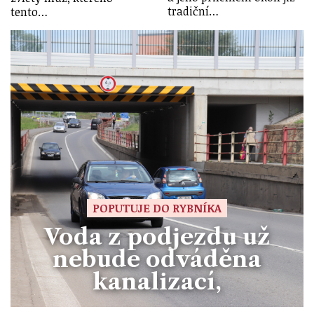
tradiční…
tento…
POPUTUJE DO RYBNÍKA
Voda z podjezdu už
nebude odváděna
kanalizací,