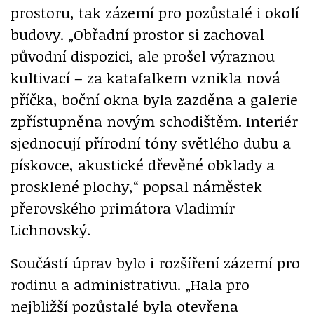
prostoru, tak zázemí pro pozůstalé i okolí
budovy. „Obřadní prostor si zachoval
původní dispozici, ale prošel výraznou
kultivací – za katafalkem vznikla nová
příčka, boční okna byla zazděna a galerie
zpřístupněna novým schodištěm. Interiér
sjednocují přírodní tóny světlého dubu a
pískovce, akustické dřevěné obklady a
prosklené plochy,“ popsal náměstek
přerovského primátora Vladimír
Lichnovský.
Součástí úprav bylo i rozšíření zázemí pro
rodinu a administrativu. „Hala pro
nejbližší pozůstalé byla otevřena