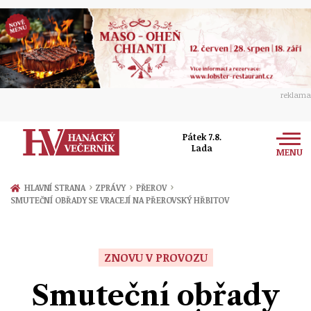
reklama
Pátek 7.8.
Lada
MENU
Zprávy
›
›
›
HLAVNÍ STRANA
ZPRÁVY
PŘEROV
SMUTEČNÍ OBŘADY SE VRACEJÍ NA PŘEROVSKÝ HŘBITOV
Rozhovory
Olomouc
Kultura
Politika
Prostějov
ZNOVU V PROVOZU
Společnost
Hudba
Ekonomika
Smuteční obřady
Přerov
Sport
Ženy