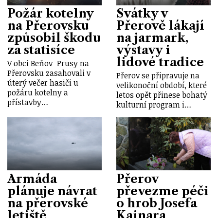
Požár kotelny
Svátky v
na Přerovsku
Přerově lákají
způsobil škodu
na jarmark,
za statisíce
výstavy i
lidové tradice
V obci Beňov–Prusy na
Přerovsku zasahovali v
Přerov se připravuje na
úterý večer hasiči u
velikonoční období, které
požáru kotelny a
letos opět přinese bohatý
přístavby…
kulturní program i…
Armáda
Přerov
plánuje návrat
převezme péči
na přerovské
o hrob Josefa
letiště
Kainara