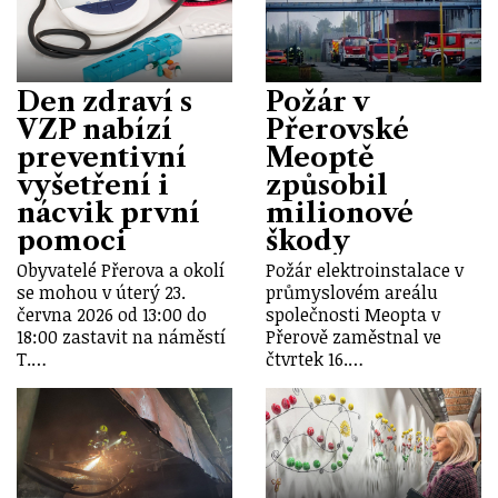
Den zdraví s
Požár v
VZP nabízí
Přerovské
preventivní
Meoptě
vyšetření i
způsobil
nácvik první
milionové
pomoci
škody
Obyvatelé Přerova a okolí
Požár elektroinstalace v
se mohou v úterý 23.
průmyslovém areálu
června 2026 od 13:00 do
společnosti Meopta v
18:00 zastavit na náměstí
Přerově zaměstnal ve
T.…
čtvrtek 16.…