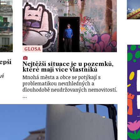
GLOSA
epší
Nejtěžší situace je u pozemků,
které mají více vlastníků
vé
Mnohá města a obce se potýkají s
problematikou nevzhledných a
dlouhodobě neudržovaných nemovitostí.
…