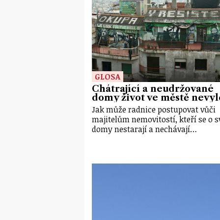
GLOSA
Chátrající a neudržované
domy život ve městě nevyl
Jak může radnice postupovat vůči
majitelům nemovitostí, kteří se o s
domy nestarají a nechávají…