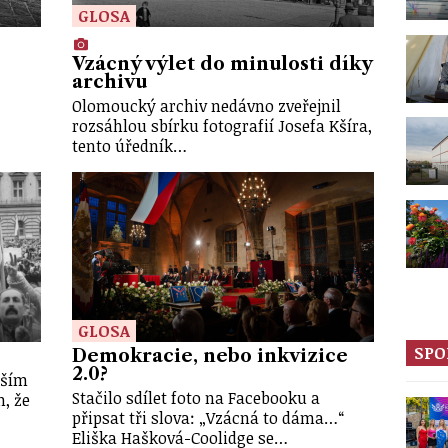
GLOSA
Vzácný výlet do minulosti díky
archivu
Olomoucký archiv nedávno zveřejnil
rozsáhlou sbírku fotografií Josefa Kšíra,
tento úředník…
GLOSA
SPO
Demokracie, nebo inkvizice
2.0?
jším
Stačilo sdílet foto na Facebooku a
m, že
připsat tři slova: „Vzácná to dáma…“
Eliška Hašková-Coolidge se…