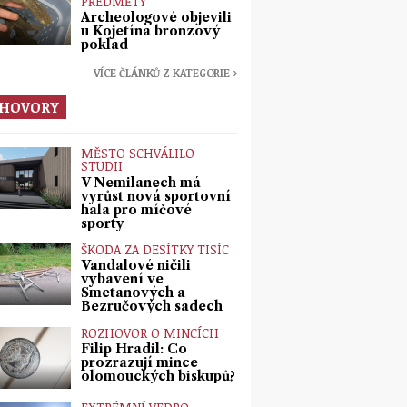
PŘEDMĚTY
Archeologové objevili
u Kojetína bronzový
poklad
VÍCE ČLÁNKŮ Z KATEGORIE ›
HOVORY
MĚSTO SCHVÁLILO
STUDII
V Nemilanech má
vyrůst nová sportovní
hala pro míčové
sporty
ŠKODA ZA DESÍTKY TISÍC
Vandalové ničili
vybavení ve
Smetanových a
Bezručových sadech
ROZHOVOR O MINCÍCH
Filip Hradil: Co
prozrazují mince
olomouckých biskupů?