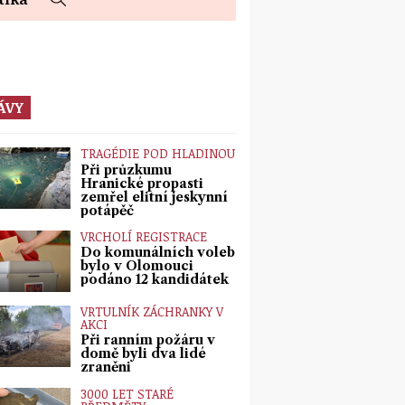
ÁVY
TRAGÉDIE POD HLADINOU
Při průzkumu
Hranické propasti
zemřel elitní jeskynní
potápěč
VRCHOLÍ REGISTRACE
Do komunálních voleb
bylo v Olomouci
podáno 12 kandidátek
VRTULNÍK ZÁCHRANKY V
AKCI
Při ranním požáru v
domě byli dva lidé
zraněni
3000 LET STARÉ