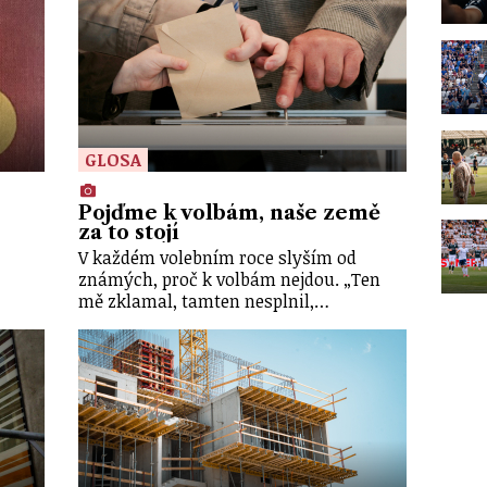
GLOSA
Pojďme k volbám, naše země
za to stojí
V každém volebním roce slyším od
známých, proč k volbám nejdou. „Ten
mě zklamal, tamten nesplnil,…