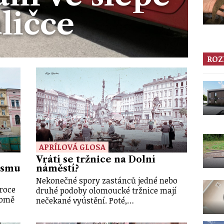
ličce
ROZ
APRÍLOVÁ GLOSA
Vrátí se tržnice na Dolní
ismu
náměstí?
Nekonečné spory zastánců jedné nebo
roce
druhé podoby olomoucké tržnice mají
domě
nečekané vyústění. Poté,…