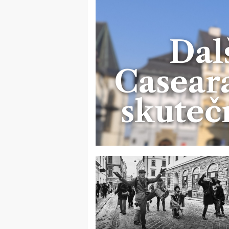
Dal
Caseara
skuteč