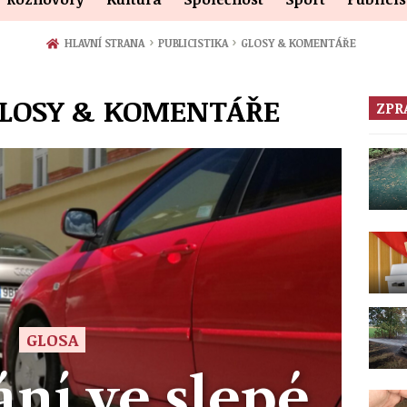
›
›
HLAVNÍ STRANA
PUBLICISTIKA
GLOSY & KOMENTÁŘE
 GLOSY & KOMENTÁŘE
ZPR
GLOSA
ní ve slepé