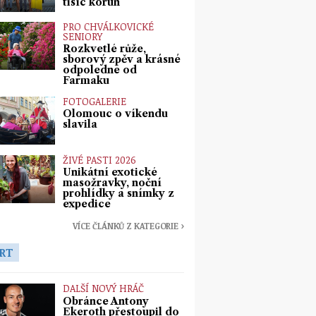
tisíc korun
PRO CHVÁLKOVICKÉ
SENIORY
Rozkvetlé růže,
sborový zpěv a krásné
odpoledne od
Farmaku
FOTOGALERIE
Olomouc o víkendu
slavila
ŽIVÉ PASTI 2026
Unikátní exotické
masožravky, noční
prohlídky a snímky z
expedice
VÍCE ČLÁNKŮ Z KATEGORIE ›
RT
DALŠÍ NOVÝ HRÁČ
Obránce Antony
Ekeroth přestoupil do