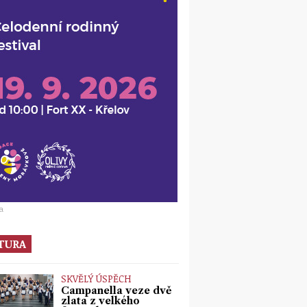
a
TURA
SKVĚLÝ ÚSPĚCH
Campanella veze dvě
zlata z velkého