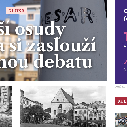
GLOSA
ší osudy
 si zaslouží
nou debatu
Reklam
KUL