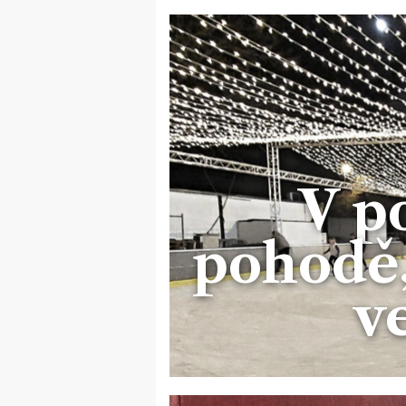
V p
pohodě,
v