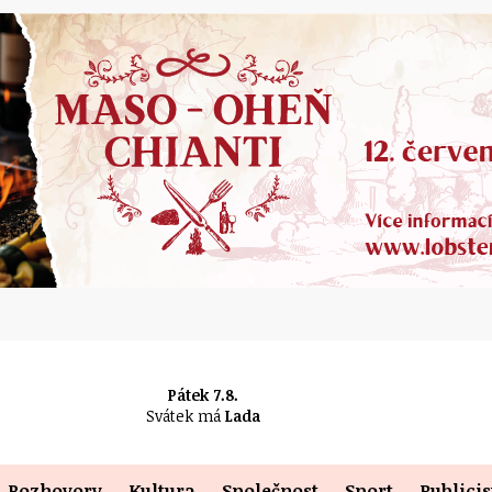
Pátek 7.8.
Svátek má
Lada
Rozhovory
Kultura
Společnost
Sport
Publicis