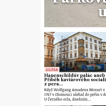
u
GLOSA
Hauenschildův palác aneb
Příběh kaviárového social
z pera…
Když Wolfgang Amadeus Mozart v 
1767 v Olomouci ulehal do peřin v 
U Černého orla, dnešním…