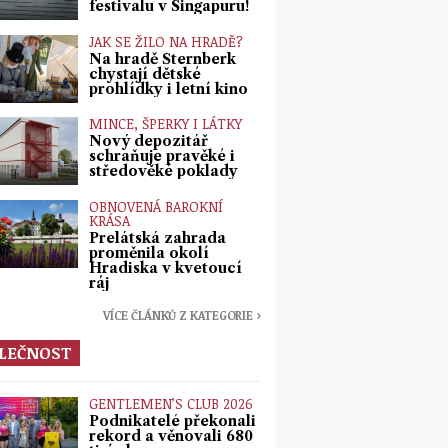
festivalu v Singapuru!
JAK SE ŽILO NA HRADĚ?
Na hradě Šternberk
chystají dětské
prohlídky i letní kino
MINCE, ŠPERKY I LÁTKY
Nový depozitář
schraňuje pravěké i
středověké poklady
OBNOVENÁ BAROKNÍ
KRÁSA
Prelátská zahrada
proměnila okolí
Hradiska v kvetoucí
ráj
VÍCE ČLÁNKŮ Z KATEGORIE ›
LEČNOST
GENTLEMEN’S CLUB 2026
Podnikatelé překonali
rekord a věnovali 680