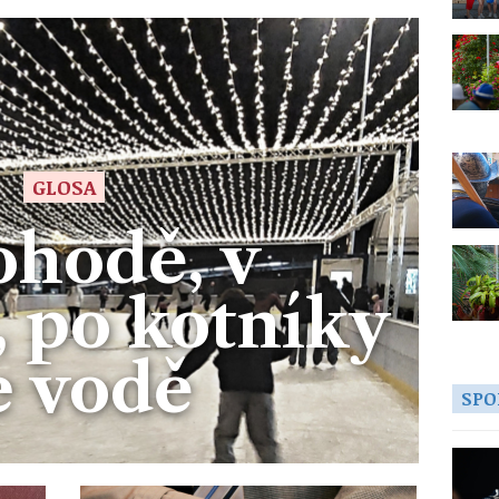
GLOSA
ohodě, v
 po kotníky
e vodě
SPO