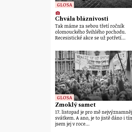
GLOSA
Chvála bláznivosti
Tak máme za sebou třetí ročník
olomouckého Švihlého pochodu.
Recesistické akce se už potřetí…
GLOSA
Zmoklý samet
17. listopad je pro mě nejvýznamně
svátkem. A ano, je to jistě dáno i tí
jsem jej v roce…