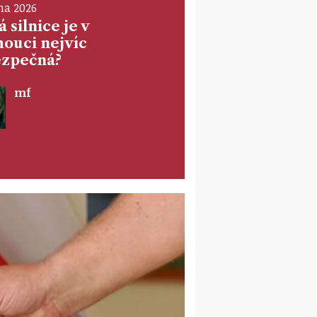
na 2026
 silnice je v
ouci nejvíc
zpečná?
mf