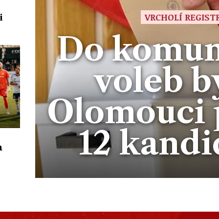
VRCHOLÍ REGIST
i
Do komun
voleb b
Olomouci
12 kandi
a