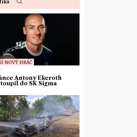
tika
ŠÍ NOVÝ HRÁČ
T
ánce Antony Ekeroth
toupil do SK Sigma