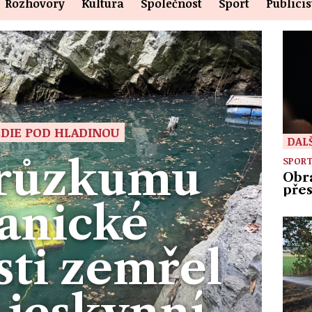
Rozhovory
Kultura
Společnost
Sport
Publicis
DIE POD HLADINOU
DAL
průzkumu
SPOR
Obr
přes
anické
sti zemřel