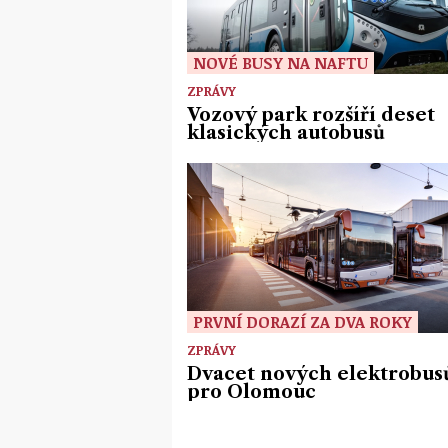
NOVÉ BUSY NA NAFTU
ZPRÁVY
Vozový park rozšíří deset
klasických autobusů
PRVNÍ DORAZÍ ZA DVA ROKY
ZPRÁVY
Dvacet nových elektrobus
pro Olomouc