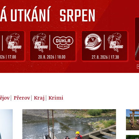
ějov
Přerov
Kraj
Krimi