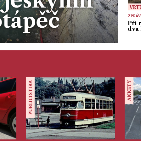
í jeskynní
VRT
otápěč
ZPRÁV
Při 
dva 
PUBLICISTIKA
ANKETY