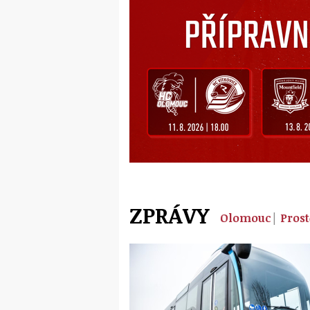
ZPRÁVY
Olomouc
Prost