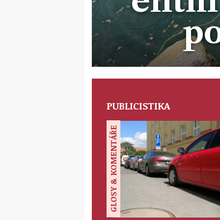
elitn
p
PUBLICISTIKA
GLOSY & KOMENTÁŘE