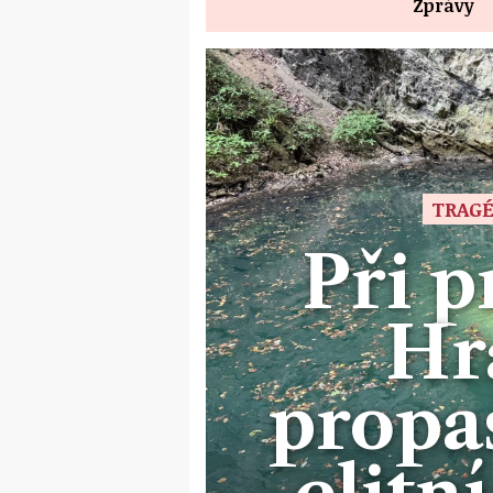
Zprávy
TRAGÉ
Při 
Hr
propa