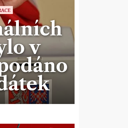
RACE
álních
ylo v
 podáno
dátek