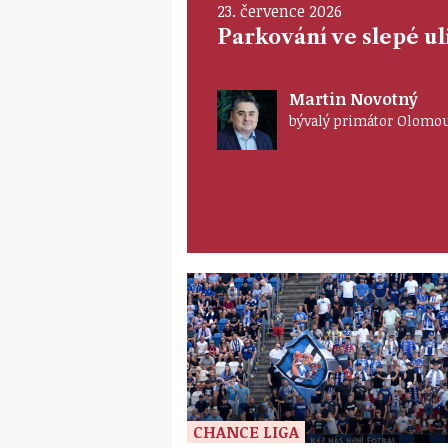
23. července 2026
Parkování ve slepé ul
Martin Novotný
bývalý primátor Olomo
CHANCE LIGA