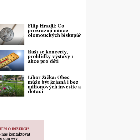
Filip Hradil: Co
prozrazují mince
olomouckých biskupů?
Ruší se koncerty,
prohlídky výstavy i
akce pro děti
Libor Žižka: Obec
může být krásná i bez
milionových investic a
dotací