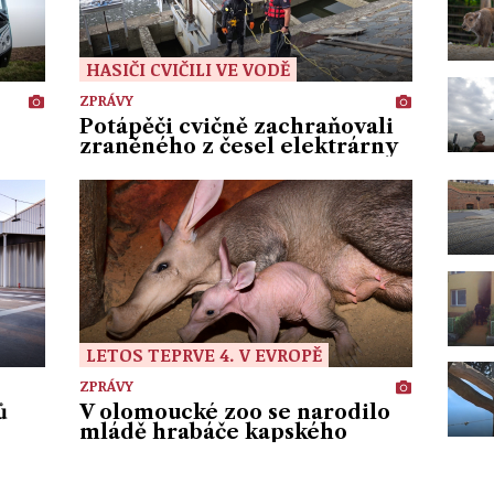
HASIČI CVIČILI VE VODĚ
ZPRÁVY
Potápěči cvičně zachraňovali
zraněného z česel elektrárny
LETOS TEPRVE 4. V EVROPĚ
ZPRÁVY
ů
V olomoucké zoo se narodilo
mládě hrabáče kapského