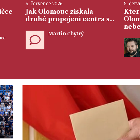
4. července 2026
5. červ
ičce
Jak Olomouc získala
Která
druhé propojení centra s...
Olom
nebe
Martin Chytrý
uce