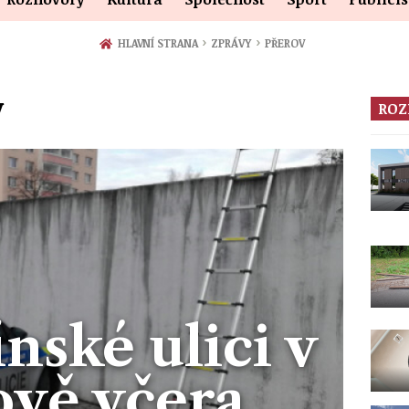
›
›
HLAVNÍ STRANA
ZPRÁVY
PŘEROV
V
ROZ
nské ulici v
ově včera