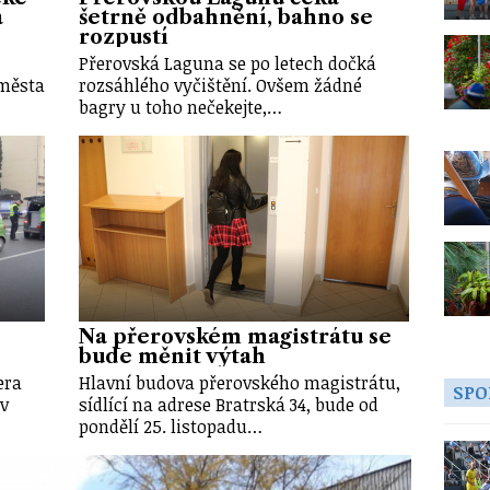
á
šetrně odbahnění, bahno se
rozpustí
Přerovská Laguna se po letech dočká
 města
rozsáhlého vyčištění. Ovšem žádné
bagry u toho nečekejte,…
Na přerovském magistrátu se
bude měnit výtah
era
Hlavní budova přerovského magistrátu,
SPO
 v
sídlící na adrese Bratrská 34, bude od
pondělí 25. listopadu…