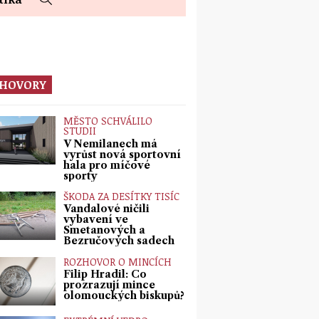
HOVORY
MĚSTO SCHVÁLILO
STUDII
V Nemilanech má
vyrůst nová sportovní
hala pro míčové
sporty
ŠKODA ZA DESÍTKY TISÍC
Vandalové ničili
vybavení ve
Smetanových a
Bezručových sadech
ROZHOVOR O MINCÍCH
Filip Hradil: Co
prozrazují mince
olomouckých biskupů?