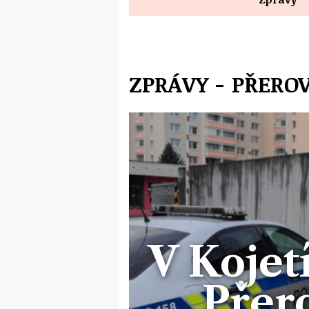
ZPRÁVY - PŘERO
V Kojetí
Přer