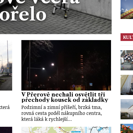
ořelo
KUL
V Přerově nechali osvětlit tři
přechody kousek od základky
která
Podzimní a zimní příšeří, brzká tma,
rovná cesta podél nákupního centra,
která láká k rychlejší…