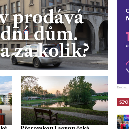
v prodává
dní dům.
 za kolik?
Reklam
SPO
cké
Přerovskou Lagunu čeká