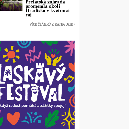
Prelátská zahrada
proměnila okolí
Hradiska v kvetoucí
ráj
VÍCE ČLÁNKŮ Z KATEGORIE ›