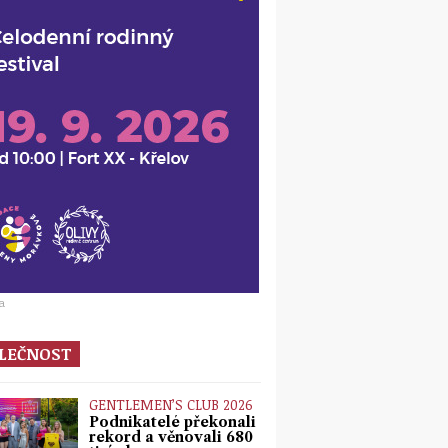
a
LEČNOST
GENTLEMEN’S CLUB 2026
Podnikatelé překonali
rekord a věnovali 680