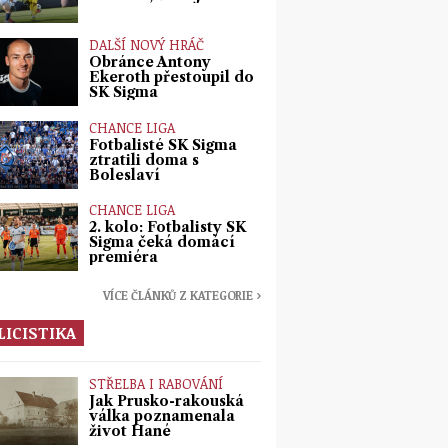
DALŠÍ NOVÝ HRÁČ
Obránce Antony
Ekeroth přestoupil do
SK Sigma
CHANCE LIGA
Fotbalisté SK Sigma
ztratili doma s
Boleslaví
CHANCE LIGA
2. kolo: Fotbalisty SK
Sigma čeká domácí
premiéra
VÍCE ČLÁNKŮ Z KATEGORIE ›
LICISTIKA
STŘELBA I RABOVÁNÍ
Jak Prusko-rakouská
válka poznamenala
život Hané