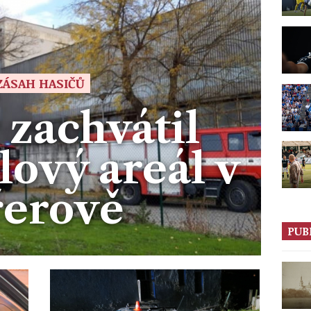
ZÁSAH HASIČŮ
 zachvátil
ový areál v
řerově
PUB