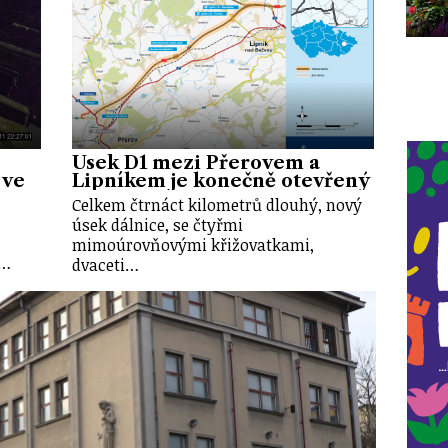
Úsek D1 mezi Přerovem a
 ve
Lipníkem je konečně otevřený
Celkem čtrnáct kilometrů dlouhý, nový
úsek dálnice, se čtyřmi
mimoúrovňovými křižovatkami,
k…
dvaceti…