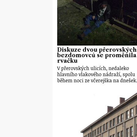
Diskuze dvou přerovských
bezdomovců se proměnila
rvačku
V přerovských ulicích, nedaleko
hlavního vlakového nádraží, spolu
během noci ze včerejška na dneše