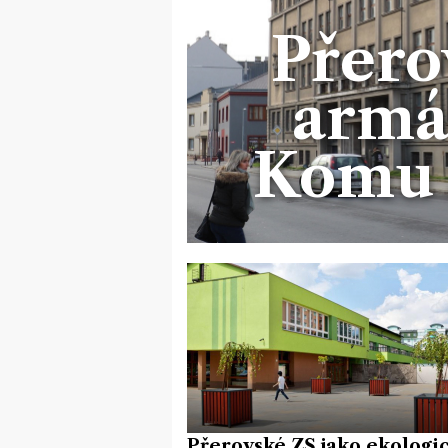
Přero
armá
Komu a
Přerovské ZŠ jako ekologi