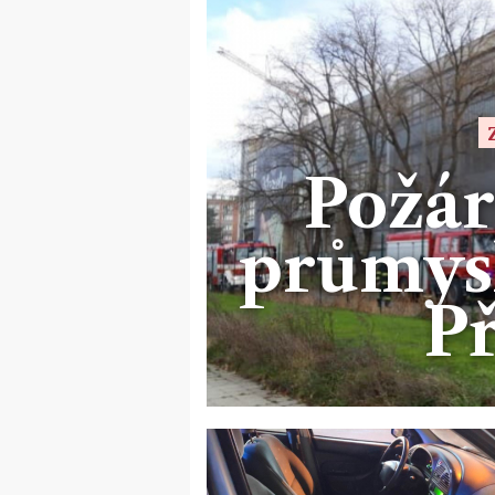
Požár
průmysl
P