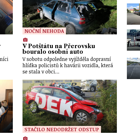
NOČNÍ NEHODA
y
V Potštátu na Přerovsku
bouralo osobní auto
níci
V sobotu odpoledne vyjížděla dopravní
hlídka policistů k havárii vozidla, která
se stala v obci…
STAČILO NEDODRŽET ODSTUP