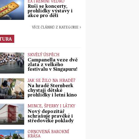
EXTRÉMNÍ VEDRO
Ruší se koncerty,
prohlídky výstavy i
akce pro děti
VÍCE ČLÁNKŮ Z KATEGORIE ›
TURA
SKVĚLÝ ÚSPĚCH
Campanella veze dvě
zlata z velkého
festivalu v Singapuru!
JAK SE ŽILO NA HRADĚ?
Na hradě Šternberk
chystají dětské
prohlídky i letní kino
MINCE, ŠPERKY I LÁTKY
Nový depozitář
schraňuje pravěké i
středověké poklady
OBNOVENÁ BAROKNÍ
KRÁSA