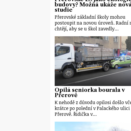
budovy? Možná ukáže nov
studie
Přerovské základní školy mohou
postoupit na novou úroveň. Radní
chtějí, aby se u škol zavedly…
Opilá seniorka bourala v
Přerově
K nehodě z důvodu opilosi došlo vč
krátce po polední v Palackého ulici
Přerově. Řidička v…