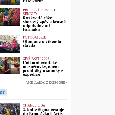
tisíc korun
PRO CHVÁLKOVICKÉ
SENIORY
Rozkvetlé růže,
sborový zpěv a krásné
odpoledne od
Farmaku
FOTOGALERIE
Olomouc o víkendu
slavila
ŽIVÉ PASTI 2026
Unikátní exotické
masožravky, noční
prohlídky a snímky z
expedice
VÍCE ČLÁNKŮ Z KATEGORIE ›
RT
CHANCE LIGA
3. kolo: Sigma cestuje
do Brna, čeká ji Artis