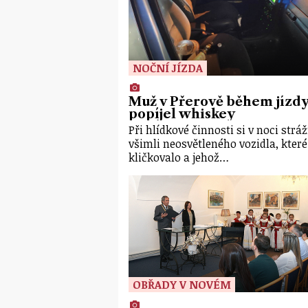
NOČNÍ JÍZDA
Muž v Přerově během jízd
popíjel whiskey
Při hlídkové činnosti si v noci stráž
všimli neosvětleného vozidla, které
kličkovalo a jehož…
OBŘADY V NOVÉM