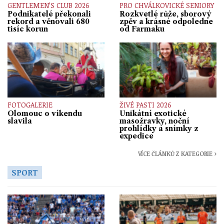
GENTLEMEN’S CLUB 2026
PRO CHVÁLKOVICKÉ SENIORY
Podnikatelé překonali
Rozkvetlé růže, sborový
rekord a věnovali 680
zpěv a krásné odpoledne
tisíc korun
od Farmaku
FOTOGALERIE
ŽIVÉ PASTI 2026
Olomouc o víkendu
Unikátní exotické
slavila
masožravky, noční
prohlídky a snímky z
expedice
VÍCE ČLÁNKŮ Z KATEGORIE ›
SPORT