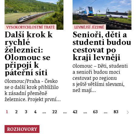
VYSOKORYCHLOSTNÍ TRATĚ
LEVNĚJŠÍ JÍZDNÉ
Další krok k
Senioři, děti a
rychlé
studenti budou
železnici:
cestovat po
Olomouc se
kraji levněji
připojí k
Olomouc – Děti, studenti
páteřní síti
a senioři budou moci
cestovat po regionu
Olomouc/Praha - Česko
s ještě většími slevami,
se o další krok přiblížilo
než mají…
k zásadní přeměně
železnice. Projekt první…
1
2
3
4
...
22
...
42
...
63
...
83
ROZHOVORY