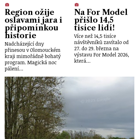
Region ožije
Na For Model
oslavami jara i
přišlo 14,5
připomínkou
tisíce lidí!
historie
Více než 14,5 tisíce
návštěvníků zavítalo od
Nadcházející dny
27. do 29. března na
přinesou v Olomouckém
výstavu For Model 2026,
kraji mimořádně bohatý
která…
program. Magická noc
pálení…