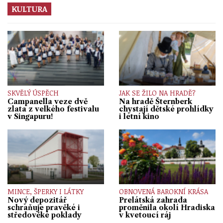
KULTURA
SKVĚLÝ ÚSPĚCH
JAK SE ŽILO NA HRADĚ?
Campanella veze dvě
Na hradě Šternberk
zlata z velkého festivalu
chystají dětské prohlídky
v Singapuru!
i letní kino
MINCE, ŠPERKY I LÁTKY
OBNOVENÁ BAROKNÍ KRÁSA
Nový depozitář
Prelátská zahrada
schraňuje pravěké i
proměnila okolí Hradiska
středověké poklady
v kvetoucí ráj