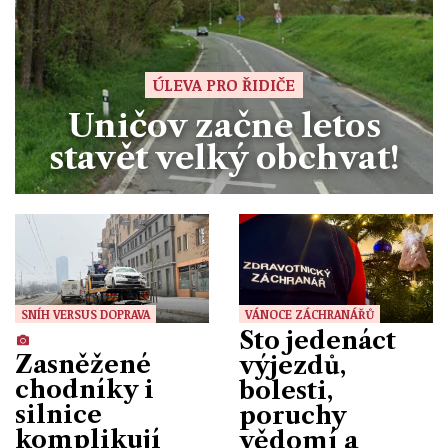
ÚLEVA PRO ŘIDIČE
Uničov začne letos
stavět velký obchvat!
SNÍH VERSUS DOPRAVA
VÁNOCE ZÁCHRANÁŘŮ
Sto jedenáct
Zasněžené
výjezdů,
chodníky i
bolesti,
silnice
poruchy
komplikují
vědomí a