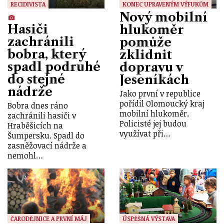
RECIDIVISTA
KONEC UPRAVENÝM VÝFUKŮM
Nový mobilní
Hasiči
hlukoměr
zachránili
pomůže
bobra, který
zklidnit
spadl podruhé
dopravu v
do stejné
Jeseníkách
nádrže
Jako první v republice
pořídil Olomoucký kraj
Bobra dnes ráno
mobilní hlukoměr.
zachránili hasiči v
Policisté jej budou
Hraběšicích na
využívat při…
Šumpersku. Spadl do
zasněžovací nádrže a
nemohl…
ČARODĚJNICE A PRVNÍ MÁJ
ÚSPĚŠNÁ VÝSTAVA