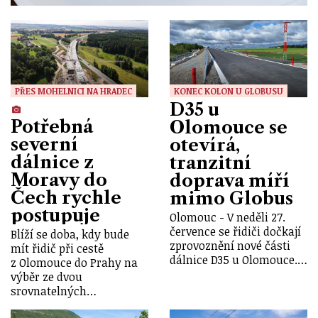
PŘES MOHELNICI NA HRADEC
KONEC KOLON U GLOBUSU
D35 u
Potřebná
Olomouce se
severní
otevírá,
dálnice z
tranzitní
Moravy do
doprava míří
Čech rychle
mimo Globus
postupuje
Olomouc - V neděli 27.
července se řidiči dočkají
Blíží se doba, kdy bude
zprovoznění nové části
mít řidič při cestě
dálnice D35 u Olomouce.…
z Olomouce do Prahy na
výběr ze dvou
srovnatelných…