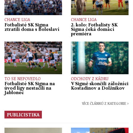
CHANCE LIGA
CHANCE LIGA
Fotbalisté SK Sigma
2. kolo: Fotbalisty SK
ztratili doma s Boleslaví
Sigma čeká domácí
premiéra
TO SE NEPOVEDLO
ODCHODY Z KÁDRU
Fotbalisté SK Sigma na
V Sigmě skončili záložníci
úvod ligy nestačili na
Kostadinov a Dolžnikov
Jablonec
VÍCE ČLÁNKŮ Z KATEGORIE ›
PUBLICISTIKA