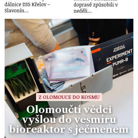
dálnice D35 Křelov –
dopravě způsobili v
Slavonín…
neděli…
Z OLOMOUCE DO KOSMU
Olomoučtí vědci
vyšlou do vesmíru
bioreaktor s ječmenem