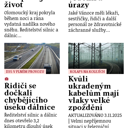
život
úrazy
Olomoucký kraj pokryla
Jaké Vánoce měli lékaři,
během noci a rána
sestřičky, řidiči a další
vydatná nadílka nového
personál ze Zdravotnické
sněhu. Ředitelství silnic a
záchranné služby…
dálnic…
D35 V PLNÉM PROVOZU
KOLAPS NA KOLEJÍCH
Kvůli
Řidiči se
ukradeným
dočkali
kabelům mají
chybějícího
vlaky velké
úseku dálnice
zpoždění
Ředitelství silnic a dálnic
AKTUALIZOVÁNO 3.11.2025
dnes otevřelo 3,2
| Velmi nepříjemnou
kilometru dlouhý úsek
situaci v železniční