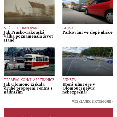
STŘELBA I RABOVÁNÍ
GLOSA
Jak Prusko-rakouská
Parkování ve slepé uličce
válka poznamenala život
Hané
TRAMVAJ KONČILA U TRŽNICE
ANKETA
Jak Olomouc získala
Která silnice je v
druhé propojení centra s
Olomouci nejvíc
nádražím
nebezpečná?
VÍCE ČLÁNKŮ Z KATEGORIE ›