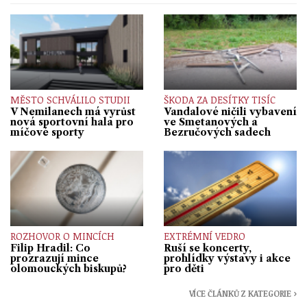
MĚSTO SCHVÁLILO STUDII
ŠKODA ZA DESÍTKY TISÍC
V Nemilanech má vyrůst
Vandalové ničili vybavení
nová sportovní hala pro
ve Smetanových a
míčové sporty
Bezručových sadech
ROZHOVOR O MINCÍCH
EXTRÉMNÍ VEDRO
Filip Hradil: Co
Ruší se koncerty,
prozrazují mince
prohlídky výstavy i akce
olomouckých biskupů?
pro děti
VÍCE ČLÁNKŮ Z KATEGORIE ›