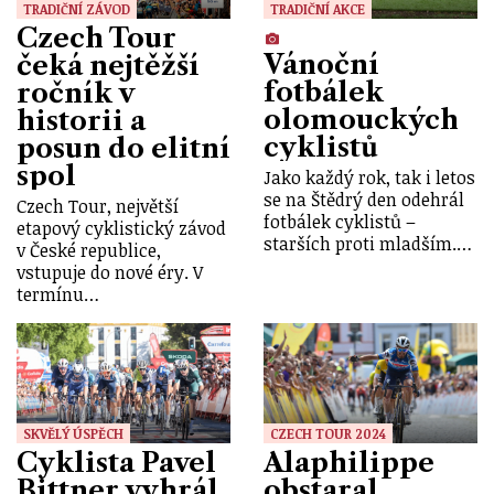
TRADIČNÍ ZÁVOD
TRADIČNÍ AKCE
Czech Tour
Vánoční
čeká nejtěžší
fotbálek
ročník v
olomouckých
historii a
cyklistů
posun do elitní
spol
Jako každý rok, tak i letos
se na Štědrý den odehrál
Czech Tour, největší
fotbálek cyklistů –
etapový cyklistický závod
starších proti mladším.…
v České republice,
vstupuje do nové éry. V
termínu…
SKVĚLÝ ÚSPĚCH
CZECH TOUR 2024
Cyklista Pavel
Alaphilippe
Bittner vyhrál
obstaral