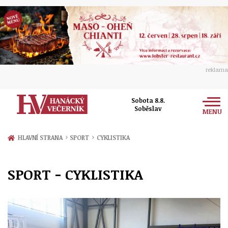
reklama
Sobota 8.8.
Soběslav
MENU
Zprávy
›
›
HLAVNÍ STRANA
SPORT
CYKLISTIKA
Rozhovory
Olomouc
SPORT - CYKLISTIKA
Kultura
Politika
Prostějov
Společnost
Hudba
Ekonomika
Přerov
Sport
Ženy