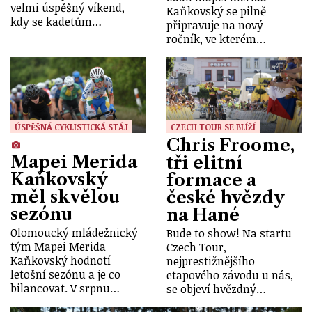
velmi úspěšný víkend,
Kaňkovský se pilně
kdy se kadetům…
připravuje na nový
ročník, ve kterém…
ÚSPĚŠNÁ CYKLISTICKÁ STÁJ
CZECH TOUR SE BLÍŽÍ
Chris Froome,
Mapei Merida
tři elitní
Kaňkovský
formace a
měl skvělou
české hvězdy
sezónu
na Hané
Olomoucký mládežnický
Bude to show! Na startu
tým Mapei Merida
Czech Tour,
Kaňkovský hodnotí
nejprestižnějšího
letošní sezónu a je co
etapového závodu u nás,
bilancovat. V srpnu…
se objeví hvězdný…