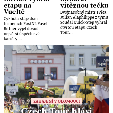
etapu na
vítěznou tečku
Vueltě
Dvojnásobný mistr světa
Julian Alaphilippe z týmu
Cyklista stáje dsm-
Soudal Quick-Step vyhrál
firmenich PostNL Pavel
čtvrtou etapu Czech
Bittner vyjel dosud
Tour…
největší úspěch své
kariéry.…
ZAHÁJENÍ V OLOMOUCI
Czech Tour hlásí