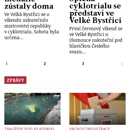
cyklotrialu se
zůstaly doma
představí ve
Ve Velká Bystřici se o
Velké Bystřici
víkendu uskutečnilo
mistrovství republiky
První červnový víkend se
v cyklotrialu. Sobota byla
ve Velké Bystřici u
určena…
Olomouce uskuteční pod
hlavičkou Českého
svazu…
1
2
3
ZPRÁVY
TRAGÉDIE POD HLADINOU
VRCHOLÍ REGISTRACE