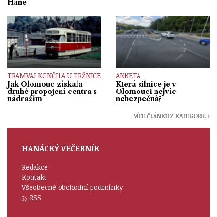
Hané
TRAMVAJ KONČILA U TRŽNICE
ANKETA
Jak Olomouc získala
Která silnice je v
druhé propojení centra s
Olomouci nejvíc
nádražím
nebezpečná?
VÍCE ČLÁNKŮ Z KATEGORIE ›
HANÁCKÝ VEČERNÍK
Redakce
Kontakt
Všeobecné obchodní podmínky
RSS