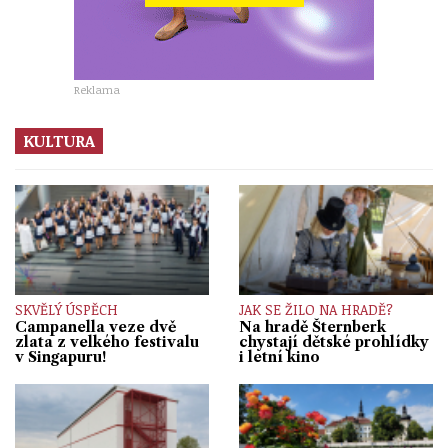
Reklama
KULTURA
SKVĚLÝ ÚSPĚCH
JAK SE ŽILO NA HRADĚ?
Campanella veze dvě
Na hradě Šternberk
zlata z velkého festivalu
chystají dětské prohlídky
v Singapuru!
i letní kino