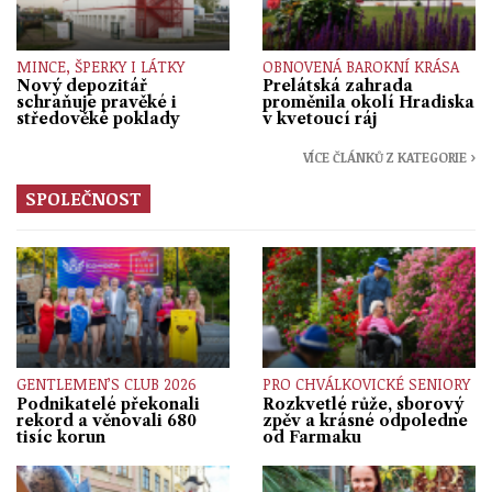
MINCE, ŠPERKY I LÁTKY
OBNOVENÁ BAROKNÍ KRÁSA
Nový depozitář
Prelátská zahrada
schraňuje pravěké i
proměnila okolí Hradiska
středověké poklady
v kvetoucí ráj
VÍCE ČLÁNKŮ Z KATEGORIE ›
SPOLEČNOST
GENTLEMEN’S CLUB 2026
PRO CHVÁLKOVICKÉ SENIORY
Podnikatelé překonali
Rozkvetlé růže, sborový
rekord a věnovali 680
zpěv a krásné odpoledne
tisíc korun
od Farmaku