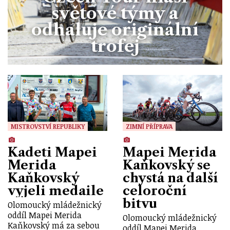
světové týmy a
odhaluje originální
trofej
MISTROVSTVÍ REPUBLIKY
ZIMNÍ PŘÍPRAVA
Kadeti Mapei
Mapei Merida
Merida
Kaňkovský se
Kaňkovský
chystá na další
vyjeli medaile
celoroční
bitvu
Olomoucký mládežnický
oddíl Mapei Merida
Olomoucký mládežnický
Kaňkovský má za sebou
oddíl Mapei Merida