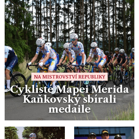
NA MISTROVSTVÍ REPUBLIKY
Cyklisté Mapei Merida
Kaňkovský sbírali
medaile