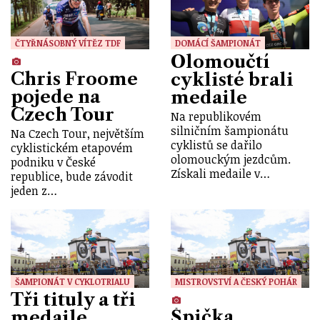
ČTYŘNÁSOBNÝ VÍTĚZ TDF
DOMÁCÍ ŠAMPIONÁT
Olomoučtí
Chris Froome
cyklisté brali
pojede na
medaile
Czech Tour
Na republikovém
silničním šampionátu
Na Czech Tour, největším
cyklistů se dařilo
cyklistickém etapovém
olomouckým jezdcům.
podniku v České
Získali medaile v…
republice, bude závodit
jeden z…
ŠAMPIONÁT V CYKLOTRIALU
MISTROVSTVÍ A ČESKÝ POHÁR
Tři tituly a tři
Špička
medaile