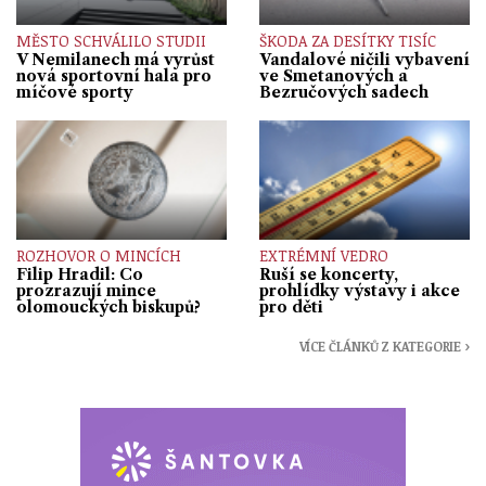
MĚSTO SCHVÁLILO STUDII
ŠKODA ZA DESÍTKY TISÍC
V Nemilanech má vyrůst
Vandalové ničili vybavení
nová sportovní hala pro
ve Smetanových a
míčové sporty
Bezručových sadech
ROZHOVOR O MINCÍCH
EXTRÉMNÍ VEDRO
Filip Hradil: Co
Ruší se koncerty,
prozrazují mince
prohlídky výstavy i akce
olomouckých biskupů?
pro děti
VÍCE ČLÁNKŮ Z KATEGORIE ›