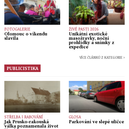
FOTOGALERIE
ŽIVÉ PASTI 2026
Olomouc o víkendu
Unikátní exotické
slavila
masožravky, noční
prohlídky a snímky z
expedice
VÍCE ČLÁNKŮ Z KATEGORIE ›
PUBLICISTIKA
STŘELBA I RABOVÁNÍ
GLOSA
Jak Prusko-rakouská
Parkování ve slepé uličce
válka poznamenala život