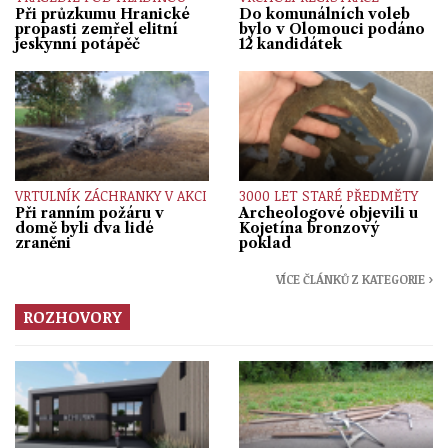
Při průzkumu Hranické
Do komunálních voleb
propasti zemřel elitní
bylo v Olomouci podáno
jeskynní potápěč
12 kandidátek
VRTULNÍK ZÁCHRANKY V AKCI
3000 LET STARÉ PŘEDMĚTY
Při ranním požáru v
Archeologové objevili u
domě byli dva lidé
Kojetína bronzový
zraněni
poklad
VÍCE ČLÁNKŮ Z KATEGORIE ›
ROZHOVORY