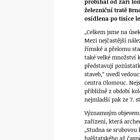
probíhal od září lo
železniční tratě Brn
osídlena po tisíce l
„Celkem jsme na úsek
Mezi nejčastější nález
římské a přelomu star
také velké množství 
představují pozůsta
staveb,“ uvedl vedou
centra Olomouc. Nejst
přibližně z období k
nejmladší pak ze 7. s
Významným objevem j
zařízení, která arche
„Studna se srubovou 
halštatského až časně