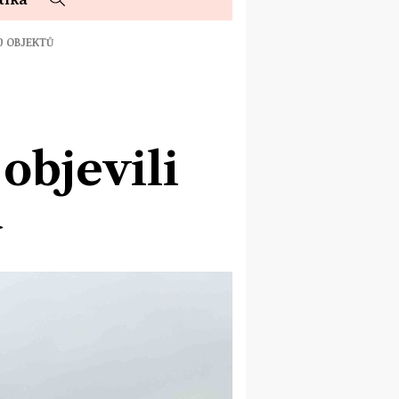
0 OBJEKTŮ
objevili
ů