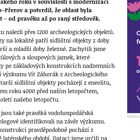
ňského roku v souvislosti s modernizací
o–Přerov a potvrdil, že oblast byla
et – od pravěku až po raný středověk.
u nalezli přes 1200 archeologických objektů.
y na lokalitě patří sídlištní objekty z doby
ší a mladší doby železné. Zachytili jsme
kůlových a sloupových jamek, které
tky po základových konstrukcích nadzemních
cí výzkumu Vít Záhorák z Archeologického
arší sídlištní objekty pocházejí z eneolitu,
olem roku 4000 před naším letopočtem,
toletí našeho letopočtu.
sou také pravěká vodohospodářská
Reklam
ologové identifikovali na závěr výzkumu.
konstrukcí pravděpodobně pochází z
 laténského období. Dataci jsme určili na