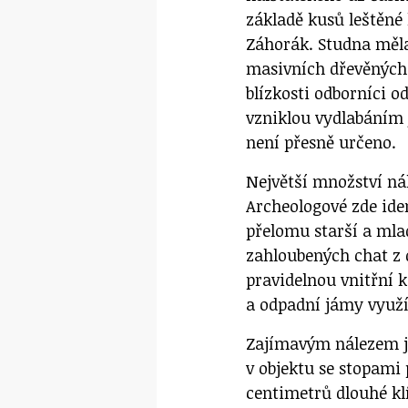
základě kusů leštěné
Záhorák. Studna měla
masivních dřevěných p
blízkosti odborníci o
vzniklou vydlabáním 
není přesně určeno.
Největší množství ná
Archeologové zde ide
přelomu starší a mla
zahloubených chat z d
pravidelnou vnitřní k
a odpadní jámy využí
Zajímavým nálezem j
v objektu se stopami 
centimetrů dlouhé klí