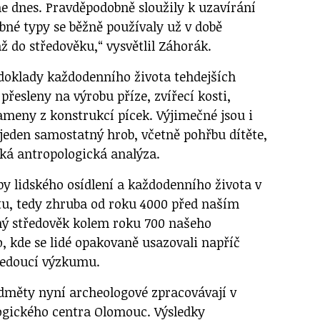
 dnes. Pravděpodobně sloužily k uzavírání
bné typy se běžně používaly už v době
až do středověku,“ vysvětlil Záhorák.
doklady každodenního života tehdejších
přesleny na výrobu příze, zvířecí kosti,
ameny z konstrukcí pícek. Výjimečné jsou i
a jeden samostatný hrob, včetně pohřbu dítěte,
eká antropologická analýza.
y lidského osídlení a každodenního života v
itu, tedy zhruba od roku 4000 před naším
ný středověk kolem roku 700 našeho
o, kde se lidé opakovaně usazovali napříč
 vedoucí výzkumu.
dměty nyní archeologové zpracovávají v
ogického centra Olomouc. Výsledky