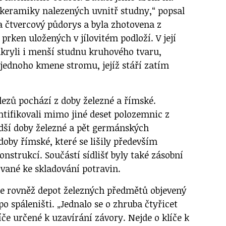
 keramiky nalezených uvnitř studny,“ popsal
 čtvercový půdorys a byla zhotovena z
rken uložených v jílovitém podloží. V její
dkryli i menší studnu kruhového tvaru,
jednoho kmene stromu, jejíž stáří zatím
lezů pochází z doby železné a římské.
ntifikovali mimo jiné deset polozemnic z
dší doby železné a pět germánských
oby římské, které se lišily především
onstrukcí. Součástí sídlišť byly také zásobní
vané ke skladování potravin.
e rovněž depot železných předmětů objevený
po spáleništi. „Jednalo se o zhruba čtyřicet
če určené k uzavírání závory. Nejde o klíče k