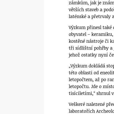
zámkům, jak je známe
větších staveb a podo
laténské a přetrvaly 
Výzkum přinesl také 
obyvatel – keramiku, 
kostěné nástroje či k
tři sídlištní pohřby 
jehož ostatky nyní č
„Výzkum dokládá stop
této oblasti od eneol
letopočtem, až po ra
letopočtu. Jde o míst
tisíciletími,“ shrnul
Veškeré nalezené pře
laboratořích Archeol