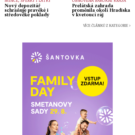
MINCE, ŠPERKY I LÁTKY
OBNOVENÁ BAROKNÍ KRÁSA
Nový depozitář
Prelátská zahrada
schraňuje pravěké i
proměnila okolí Hradiska
středověké poklady
v kvetoucí ráj
VÍCE ČLÁNKŮ Z KATEGORIE ›