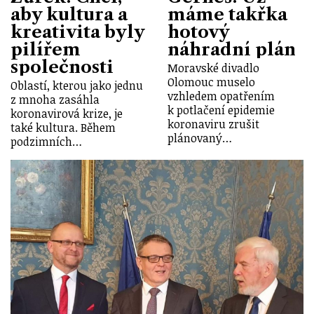
aby kultura a
máme takřka
kreativita byly
hotový
pilířem
náhradní plán
společnosti
Moravské divadlo
Olomouc muselo
Oblastí, kterou jako jednu
vzhledem opatřením
z mnoha zasáhla
k potlačení epidemie
koronavirová krize, je
koronaviru zrušit
také kultura. Během
plánovaný…
podzimních…