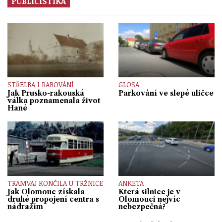
PUBLICISTIKA
STŘELBA I RABOVÁNÍ
GLOSA
Jak Prusko-rakouská
Parkování ve slepé uličce
válka poznamenala život
Hané
TRAMVAJ KONČILA U TRŽNICE
ANKETA
Jak Olomouc získala
Která silnice je v
druhé propojení centra s
Olomouci nejvíc
nádražím
nebezpečná?