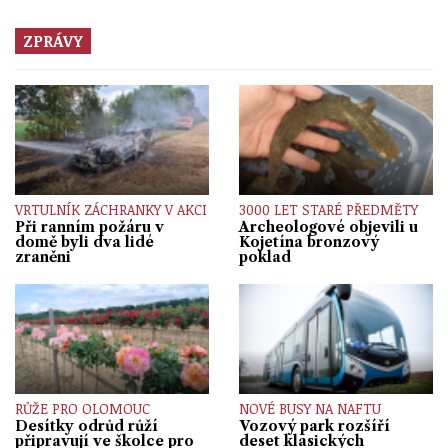
ZPRÁVY
VRTULNÍK ZÁCHRANKY V AKCI
3000 LET STARÉ PŘEDMĚTY
Při ranním požáru v
Archeologové objevili u
domě byli dva lidé
Kojetína bronzový
zraněni
poklad
RŮŽE PRO OLOMOUC
NOVÉ BUSY NA NAFTU
Desítky odrůd růží
Vozový park rozšíří
připravují ve školce pro
deset klasických