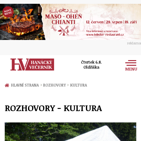
reklama
Čtvrtek 6.8.
Oldřiška
MENU
Zprávy
›
›
HLAVNÍ STRANA
ROZHOVORY
KULTURA
Rozhovory
Olomouc
ROZHOVORY - KULTURA
Kultura
Politika
Prostějov
Společnost
Hudba
Ekonomika
Přerov
Sport
Ženy