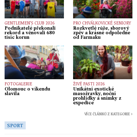
GENTLEMEN’S CLUB 2026
PRO CHVÁLKOVICKÉ SENIORY
Podnikatelé překonali
Rozkvetlé růže, sborový
rekord a věnovali 680
zpěv a krásné odpoledne
tisíc korun
od Farmaku
FOTOGALERIE
ŽIVÉ PASTI 2026
Olomouc o víkendu
Unikátní exotické
slavila
masožravky, noční
prohlídky a snímky z
expedice
VÍCE ČLÁNKŮ Z KATEGORIE ›
SPORT