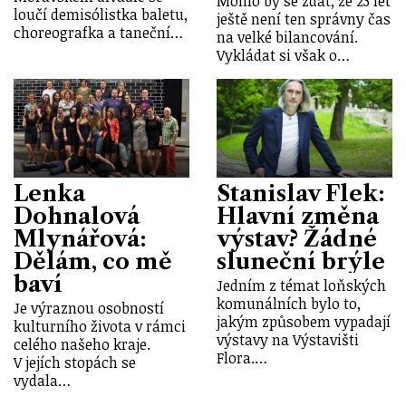
Mohlo by se zdát, že 23 let
loučí demisólistka baletu,
ještě není ten správny čas
choreografka a taneční…
na velké bilancování.
Vykládat si však o…
Lenka
Stanislav Flek:
Dohnalová
Hlavní změna
Mlynářová:
výstav? Žádné
Dělám, co mě
sluneční brýle
baví
Jedním z témat loňských
komunálních bylo to,
Je výraznou osobností
jakým způsobem vypadají
kulturního života v rámci
výstavy na Výstavišti
celého našeho kraje.
Flora.…
V jejích stopách se
vydala…