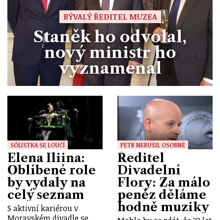
BÝVALÝ ŘEDITEL MUZEA
Staněk ho odvolal,
nový ministr ho
vyznamenal
SÓLISTKA SE LOUČÍ
PETR NERUŠIL OSOBNĚ
Elena Iliina:
Ředitel
Oblíbené role
Divadelní
by vydaly na
Flory: Za málo
celý seznam
peněz děláme
hodně muziky
S aktivní kariérou v
Moravském divadle se