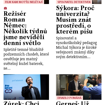
FILM KAM MOTÝLI NELÉTAJÍ
SPISOVATEL DETEKTIVEK
Sýkora: Proč
Režisér
univerzita?
Roman
Musím znát
Němec:
prostředí, o
Několik týdnů
kterém píšu
jsme neviděli
Spisovatel a
denní světlo
vysokoškolský pedagog
Michal Sýkora je široké
Spletité temné bludiště
veřejnosti známý díky
podzemních chodeb, které
svým detektivním…
osvětluje jen matný
světelný kužel baterek,
se…
DIVADLO POMÁHÁ
Žůrek: Chci,
Gerneš: Už