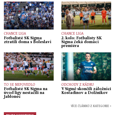
CHANCE LIGA
CHANCE LIGA
Fotbalisté SK Sigma
2. kolo: Fotbalisty SK
ztratili doma s Boleslaví
Sigma čeká domácí
premiéra
TO SE NEPOVEDLO
ODCHODY Z KÁDRU
Fotbalisté SK Sigma na
V Sigmě skončili záložníci
úvod ligy nestačili na
Kostadinov a Dolžnikov
Jablonec
VÍCE ČLÁNKŮ Z KATEGORIE ›