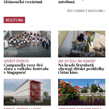
olomoucké rozárium
autobusů
VÍCE ČLÁNKŮ Z KATEGORIE ›
KULTURA
SKVĚLÝ ÚSPĚCH
JAK SE ŽILO NA HRADĚ?
Campanella veze dvě
Na hradě Šternberk
zlata z velkého festivalu
chystají dětské prohlídky
v Singapuru!
i letní kino