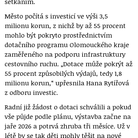
setkáním.
Město počítá s investicí ve výši 3,5
milionu korun, z nichž by až 55 procent
mohlo být pokryto prostřednictvím
dotačního programu Olomouckého kraje
zaměřeného na podporu infrastruktury
cestovního ruchu. „Dotace může pokrýt až
55 procent způsobilých výdajů, tedy 1,8
milionu korun,“ upřesnila Hana Rytířová
z odboru investic.
Radní již žádost o dotaci schválili a pokud
vše půjde podle plánu, výstavba začne na
jaře 2026 a potrvá zhruba tři měsíce. Už v
létě by se tak děti mohly těšit na nové