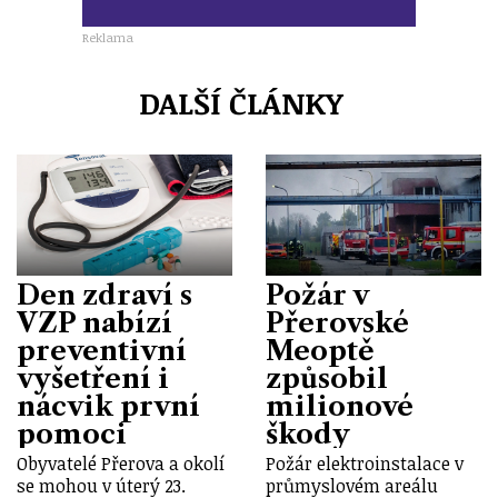
Reklama
DALŠÍ ČLÁNKY
Den zdraví s
Požár v
VZP nabízí
Přerovské
preventivní
Meoptě
vyšetření i
způsobil
nácvik první
milionové
pomoci
škody
Obyvatelé Přerova a okolí
Požár elektroinstalace v
se mohou v úterý 23.
průmyslovém areálu