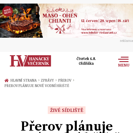
reklama
Čtvrtek 6.8.
Oldřiška
MENU
Zprávy
›
›
›
HLAVNÍ STRANA
ZPRÁVY
PŘEROV
PŘEROV PLÁNUJE NOVÉ VODNÍ HŘIŠTĚ
Rozhovory
Olomouc
Kultura
Politika
Prostějov
ŽIVÉ SÍDLIŠTĚ
Společnost
Hudba
Ekonomika
Přerov plánuje
Přerov
Sport
Ženy