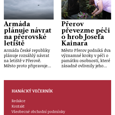
Armáda
Přerov
plánuje návrat
převezme péči
na přerovské
o hrob Josefa
letiště
Kainara
Armáda České republiky
Město Přerov podniká dva
plánuje rozsáhlý návrat
významné kroky v péči o
na letiště v Přerově.
památku osobností, které
Město proto připravuje…
zásadně ovlivnily jeho…
HANÁCKÝ VEČERNÍK
Redakce
Kontakt
Všeobecné obchodní podmínky