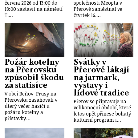
června 2026 od 13:00 do
společnosti Meopta v
18:00 zastavit na náměstí
Přerově zaměstnal ve
T.…
čtvrtek 16.…
Požár kotelny
Svátky v
na Přerovsku
Přerově lákají
způsobil škodu
na jarmark,
za statisíce
výstavy i
lidové tradice
V obci Beňov–Prusy na
Přerovsku zasahovali v
Přerov se připravuje na
úterý večer hasiči u
velikonoční období, které
požáru kotelny a
letos opět přinese bohatý
přístavby…
kulturní program i…