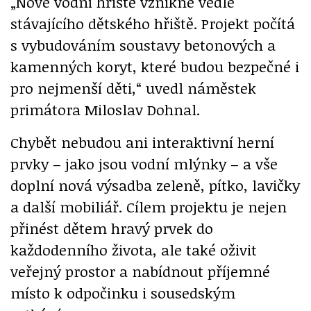
„Nové vodní hřiště vznikne vedle
stávajícího dětského hřiště. Projekt počítá
s vybudováním soustavy betonových a
kamenných koryt, které budou bezpečné i
pro nejmenší děti,“ uvedl náměstek
primátora Miloslav Dohnal.
Chybět nebudou ani interaktivní herní
prvky – jako jsou vodní mlýnky – a vše
doplní nová výsadba zeleně, pítko, lavičky
a další mobiliář. Cílem projektu je nejen
přinést dětem hravý prvek do
každodenního života, ale také oživit
veřejný prostor a nabídnout příjemné
místo k odpočinku i sousedským