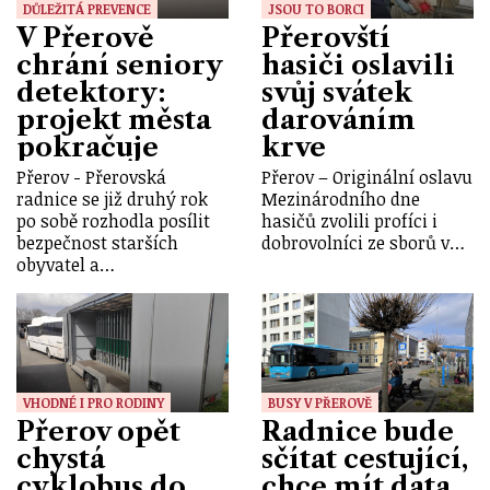
DŮLEŽITÁ PREVENCE
JSOU TO BORCI
V Přerově
Přerovští
chrání seniory
hasiči oslavili
detektory:
svůj svátek
projekt města
darováním
pokračuje
krve
Přerov - Přerovská
Přerov – Originální oslavu
radnice se již druhý rok
Mezinárodního dne
po sobě rozhodla posílit
hasičů zvolili profíci i
bezpečnost starších
dobrovolníci ze sborů v…
obyvatel a…
VHODNÉ I PRO RODINY
BUSY V PŘEROVĚ
Přerov opět
Radnice bude
chystá
sčítat cestující,
cyklobus do
chce mít data