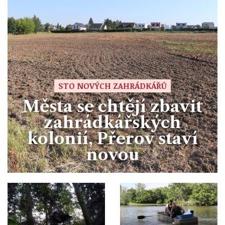
STO NOVÝCH ZAHRÁDKÁŘŮ
Města se chtějí zbavit
zahrádkářských
kolonií, Přerov staví
novou