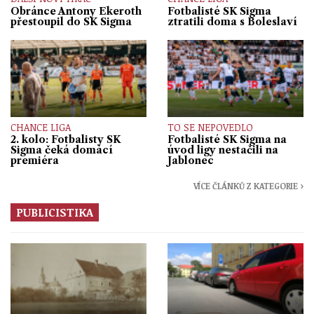
Obránce Antony Ekeroth
Fotbalisté SK Sigma
přestoupil do SK Sigma
ztratili doma s Boleslaví
CHANCE LIGA
TO SE NEPOVEDLO
2. kolo: Fotbalisty SK
Fotbalisté SK Sigma na
Sigma čeká domácí
úvod ligy nestačili na
premiéra
Jablonec
VÍCE ČLÁNKŮ Z KATEGORIE ›
PUBLICISTIKA