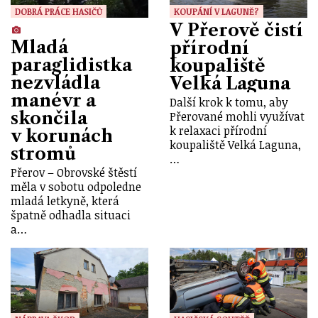
DOBRÁ PRÁCE HASIČŮ
KOUPÁNÍ V LAGUNĚ?
V Přerově čistí
Mladá
přírodní
paraglidistka
koupaliště
nezvládla
Velká Laguna
manévr a
Další krok k tomu, aby
skončila
Přerované mohli využívat
k relaxaci přírodní
v korunách
koupaliště Velká Laguna,
stromů
…
Přerov – Obrovské štěstí
měla v sobotu odpoledne
mladá letkyně, která
špatně odhadla situaci
a…