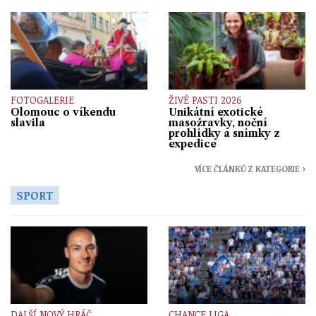
FOTOGALERIE
ŽIVÉ PASTI 2026
Olomouc o víkendu
Unikátní exotické
slavila
masožravky, noční
prohlídky a snímky z
expedice
VÍCE ČLÁNKŮ Z KATEGORIE ›
SPORT
DALŠÍ NOVÝ HRÁČ
CHANCE LIGA