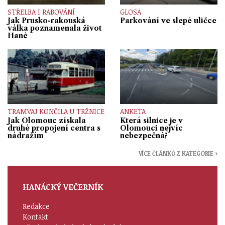
STŘELBA I RABOVÁNÍ
GLOSA
Jak Prusko-rakouská
Parkování ve slepé uličce
válka poznamenala život
Hané
TRAMVAJ KONČILA U TRŽNICE
ANKETA
Jak Olomouc získala
Která silnice je v
druhé propojení centra s
Olomouci nejvíc
nádražím
nebezpečná?
VÍCE ČLÁNKŮ Z KATEGORIE ›
HANÁCKÝ VEČERNÍK
Redakce
Kontakt