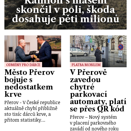
Kamion s masem
skončil v poli, škoda
dosahuje pěti milionů
ODMĚNY PRO DÁRCE
PLATBA MOBILEM
Město Přerov
V Přerově
bojuje s
zavedou
nedostatkem
chytré
krve
parkovací
automaty, platí
Přerov - V České republice
se přes QR kód
aktuálně chybí přibližně
sto tisíc dárců krve, a
Přerov – Nový systém
přitom statistiky…
v placení parkovného
zavádí od nového roku