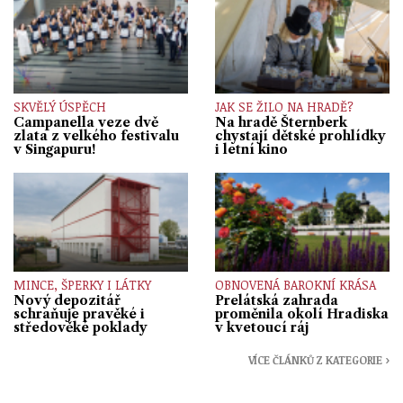
SKVĚLÝ ÚSPĚCH
JAK SE ŽILO NA HRADĚ?
Campanella veze dvě
Na hradě Šternberk
zlata z velkého festivalu
chystají dětské prohlídky
v Singapuru!
i letní kino
MINCE, ŠPERKY I LÁTKY
OBNOVENÁ BAROKNÍ KRÁSA
Nový depozitář
Prelátská zahrada
schraňuje pravěké i
proměnila okolí Hradiska
středověké poklady
v kvetoucí ráj
VÍCE ČLÁNKŮ Z KATEGORIE ›