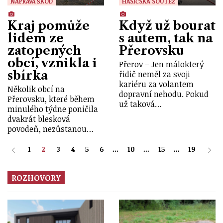
NÁPRAVA ŠKOD
HASIČSKÁ SOUTĚŽ
Kraj pomůže
Když už bourat
lidem ze
s autem, tak na
zatopených
Přerovsku
obcí, vznikla i
Přerov – Jen málokterý
sbírka
řidič neměl za svoji
kariéru za volantem
Několik obcí na
dopravní nehodu. Pokud
Přerovsku, které během
už taková…
minulého týdne poničila
dvakrát blesková
povodeň, nezůstanou…
1
2
3
4
5
6
...
10
...
15
...
19
ROZHOVORY