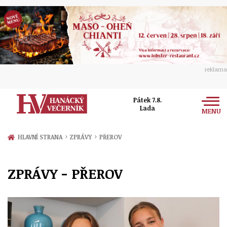
reklama
Pátek 7.8.
Lada
MENU
Zprávy
›
›
HLAVNÍ STRANA
ZPRÁVY
PŘEROV
Rozhovory
Olomouc
ZPRÁVY - PŘEROV
Kultura
Politika
Prostějov
Společnost
Hudba
Ekonomika
Přerov
Sport
Ženy