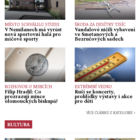
MĚSTO SCHVÁLILO STUDII
ŠKODA ZA DESÍTKY TISÍC
V Nemilanech má vyrůst
Vandalové ničili vybavení
nová sportovní hala pro
ve Smetanových a
míčové sporty
Bezručových sadech
ROZHOVOR O MINCÍCH
EXTRÉMNÍ VEDRO
Filip Hradil: Co
Ruší se koncerty,
prozrazují mince
prohlídky výstavy i akce
olomouckých biskupů?
pro děti
VÍCE ČLÁNKŮ Z KATEGORIE ›
KULTURA