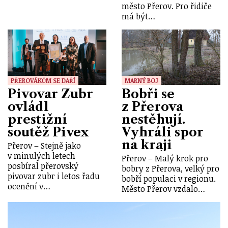
město Přerov. Pro řidiče
má být…
PŘEROVÁKŮM SE DAŘÍ
MARNÝ BOJ
Pivovar Zubr
Bobři se
ovládl
z Přerova
prestižní
nestěhují.
soutěž Pivex
Vyhráli spor
na kraji
Přerov – Stejně jako
v minulých letech
Přerov – Malý krok pro
posbíral přerovský
bobry z Přerova, velký pro
pivovar zubr i letos řadu
bobří populaci v regionu.
ocenění v…
Město Přerov vzdalo…