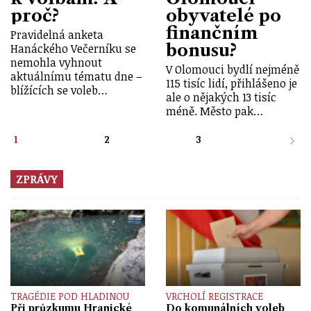
proč?
obyvatelé po
finančním
Pravidelná anketa
bonusu?
Hanáckého Večerníku se
nemohla vyhnout
V Olomouci bydlí nejméně
aktuálnímu tématu dne –
115 tisíc lidí, přihlášeno je
blížících se voleb…
ale o nějakých 13 tisíc
méně. Město pak…
1
2
3
ZPRÁVY
TRAGÉDIE POD HLADINOU
VRCHOLÍ REGISTRACE
Při průzkumu Hranické
Do komunálních voleb