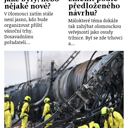
předloženého
nějaké nové?
návrhu?
V Olomouci zatím stále
není jasno, kdo bude
Málokteré téma dokáže
organizovat příští
tak zahýbat olomouckou
vánoční trhy.
veřejností jako osudy
Dosavadnímu
tržnice. Byť se zde trhovci
pořadateli…
a…