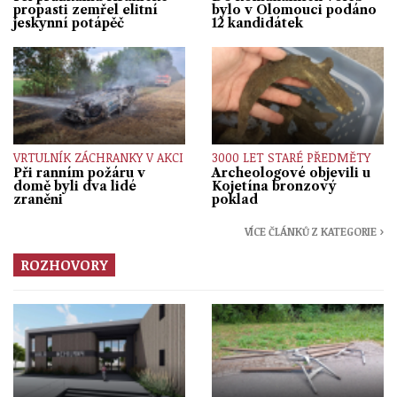
propasti zemřel elitní
bylo v Olomouci podáno
jeskynní potápěč
12 kandidátek
VRTULNÍK ZÁCHRANKY V AKCI
3000 LET STARÉ PŘEDMĚTY
Při ranním požáru v
Archeologové objevili u
domě byli dva lidé
Kojetína bronzový
zraněni
poklad
VÍCE ČLÁNKŮ Z KATEGORIE ›
ROZHOVORY