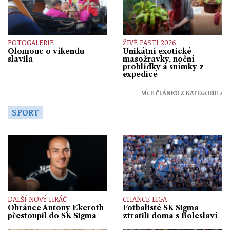
FOTOGALERIE
ŽIVÉ PASTI 2026
Olomouc o víkendu
Unikátní exotické
slavila
masožravky, noční
prohlídky a snímky z
expedice
VÍCE ČLÁNKŮ Z KATEGORIE ›
SPORT
DALŠÍ NOVÝ HRÁČ
CHANCE LIGA
Obránce Antony Ekeroth
Fotbalisté SK Sigma
přestoupil do SK Sigma
ztratili doma s Boleslaví