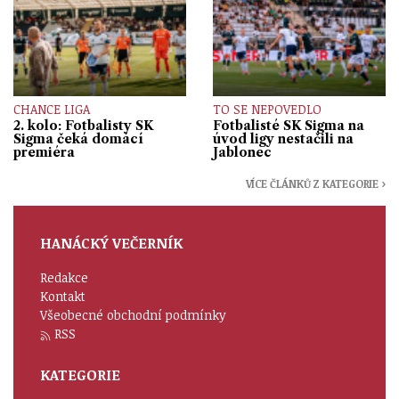
CHANCE LIGA
TO SE NEPOVEDLO
2. kolo: Fotbalisty SK
Fotbalisté SK Sigma na
Sigma čeká domácí
úvod ligy nestačili na
premiéra
Jablonec
VÍCE ČLÁNKŮ Z KATEGORIE ›
HANÁCKÝ VEČERNÍK
Redakce
Kontakt
Všeobecné obchodní podmínky
RSS
KATEGORIE