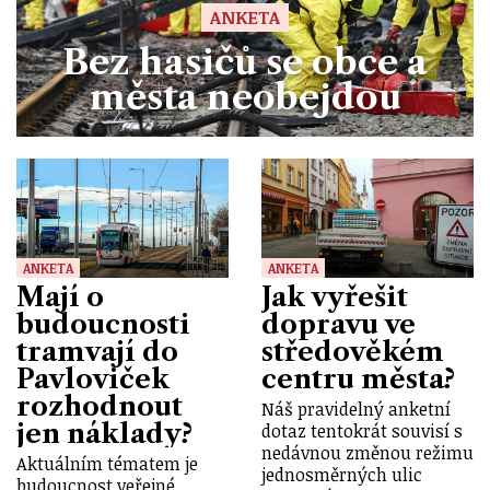
ANKETA
Bez hasičů se obce a
města neobejdou
ANKETA
ANKETA
Mají o
Jak vyřešit
budoucnosti
dopravu ve
tramvají do
středověkém
Pavloviček
centru města?
rozhodnout
Náš pravidelný anketní
jen náklady?
dotaz tentokrát souvisí s
nedávnou změnou režimu
Aktuálním tématem je
jednosměrných ulic
budoucnost veřejné