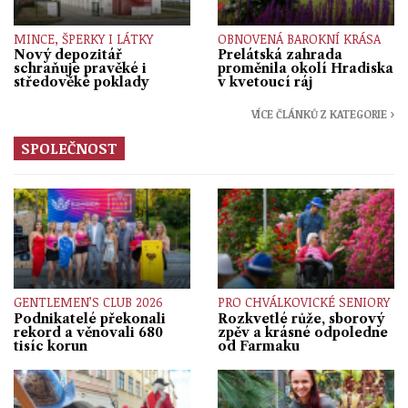
MINCE, ŠPERKY I LÁTKY
OBNOVENÁ BAROKNÍ KRÁSA
Nový depozitář
Prelátská zahrada
schraňuje pravěké i
proměnila okolí Hradiska
středověké poklady
v kvetoucí ráj
VÍCE ČLÁNKŮ Z KATEGORIE ›
SPOLEČNOST
GENTLEMEN’S CLUB 2026
PRO CHVÁLKOVICKÉ SENIORY
Podnikatelé překonali
Rozkvetlé růže, sborový
rekord a věnovali 680
zpěv a krásné odpoledne
tisíc korun
od Farmaku