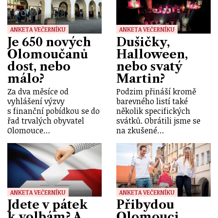
ANKETA VEČERNÍKU
ANKETA VEČERNÍKU
Je 650 nových
Dušičky,
Olomoučanů
Halloween,
dost, nebo
nebo svatý
málo?
Martin?
Za dva měsíce od
Podzim přináší kromě
vyhlášení výzvy
barevného listí také
s finanční pobídkou se do
několik specifických
řad trvalých obyvatel
svátků. Obrátili jsme se
Olomouce…
na zkušené…
ANKETA VEČERNÍKU
ANKETA VEČERNÍKU
Jdete v pátek
Přibydou
k volbám? A
Olomouci