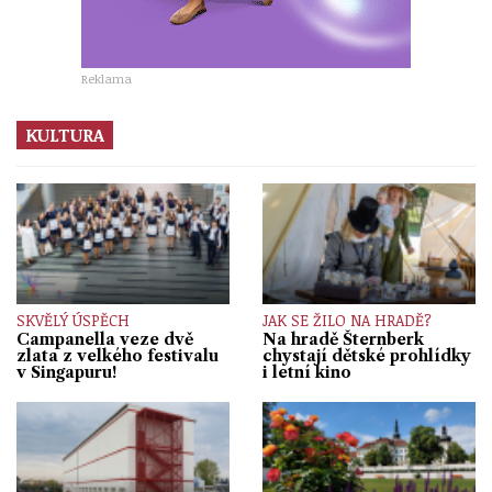
Reklama
KULTURA
SKVĚLÝ ÚSPĚCH
JAK SE ŽILO NA HRADĚ?
Campanella veze dvě
Na hradě Šternberk
zlata z velkého festivalu
chystají dětské prohlídky
v Singapuru!
i letní kino