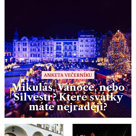
ANKETA VEČERNÍKU
Mikuláš, Vánoce, nebo
Silvestr? Které svátky
máte nejraději?