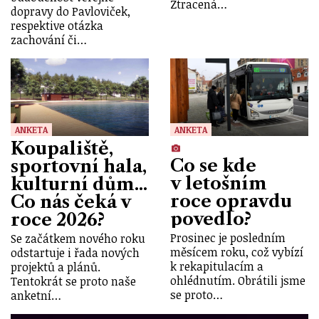
Ztracená…
dopravy do Pavloviček,
respektive otázka
zachování či…
ANKETA
ANKETA
Koupaliště,
Co se kde
sportovní hala,
v letošním
kulturní dům...
roce opravdu
Co nás čeká v
povedlo?
roce 2026?
Prosinec je posledním
Se začátkem nového roku
měsícem roku, což vybízí
odstartuje i řada nových
k rekapitulacím a
projektů a plánů.
ohlédnutím. Obrátili jsme
Tentokrát se proto naše
se proto…
anketní…