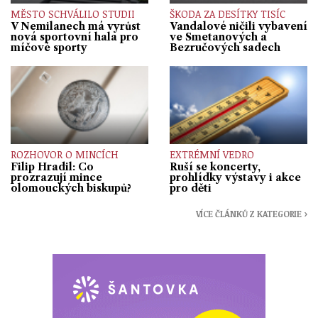
MĚSTO SCHVÁLILO STUDII
ŠKODA ZA DESÍTKY TISÍC
V Nemilanech má vyrůst
Vandalové ničili vybavení
nová sportovní hala pro
ve Smetanových a
míčové sporty
Bezručových sadech
ROZHOVOR O MINCÍCH
EXTRÉMNÍ VEDRO
Filip Hradil: Co
Ruší se koncerty,
prozrazují mince
prohlídky výstavy i akce
olomouckých biskupů?
pro děti
VÍCE ČLÁNKŮ Z KATEGORIE ›