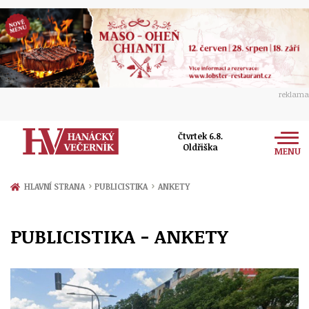
reklama
Čtvrtek 6.8.
Oldřiška
MENU
Zprávy
›
›
HLAVNÍ STRANA
PUBLICISTIKA
ANKETY
Rozhovory
Olomouc
PUBLICISTIKA - ANKETY
Kultura
Politika
Prostějov
Společnost
Hudba
Ekonomika
Přerov
Sport
Ženy