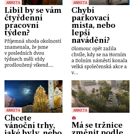
ANKETA
ANKETA
Líbil by se vám
Chybí
čtyřdenní
parkovací
pracovní
místa, nebo
týden?
lepší
navádění?
Příjemná shoda okolností
znamenala, že jsme
Olomouc opět zažila
v posledních dvou
chvíle, kdy se na Horním
týdnech měli vždy
a Dolním náměstí konala
prodloužený víkend.…
velká společenská akce a
v…
ANKETA
ANKETA
Chcete
Má se tržnice
vánoční trhy,
změnit podle
jaké byly, nebo