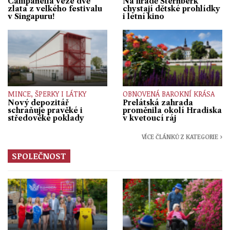
Campanella veze dvě
Na hradě Šternberk
zlata z velkého festivalu
chystají dětské prohlídky
v Singapuru!
i letní kino
MINCE, ŠPERKY I LÁTKY
OBNOVENÁ BAROKNÍ KRÁSA
Nový depozitář
Prelátská zahrada
schraňuje pravěké i
proměnila okolí Hradiska
středověké poklady
v kvetoucí ráj
VÍCE ČLÁNKŮ Z KATEGORIE ›
SPOLEČNOST