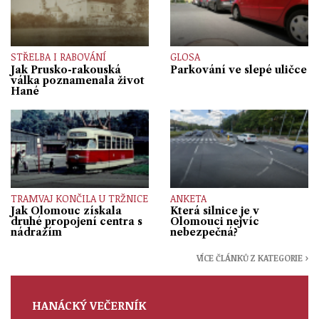
STŘELBA I RABOVÁNÍ
GLOSA
Jak Prusko-rakouská
Parkování ve slepé uličce
válka poznamenala život
Hané
TRAMVAJ KONČILA U TRŽNICE
ANKETA
Jak Olomouc získala
Která silnice je v
druhé propojení centra s
Olomouci nejvíc
nádražím
nebezpečná?
VÍCE ČLÁNKŮ Z KATEGORIE ›
HANÁCKÝ VEČERNÍK