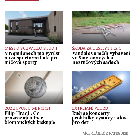
MĚSTO SCHVÁLILO STUDII
ŠKODA ZA DESÍTKY TISÍC
V Nemilanech má vyrůst
Vandalové ničili vybavení
nová sportovní hala pro
ve Smetanových a
míčové sporty
Bezručových sadech
ROZHOVOR O MINCÍCH
EXTRÉMNÍ VEDRO
Filip Hradil: Co
Ruší se koncerty,
prozrazují mince
prohlídky výstavy i akce
olomouckých biskupů?
pro děti
VÍCE ČLÁNKŮ Z KATEGORIE ›