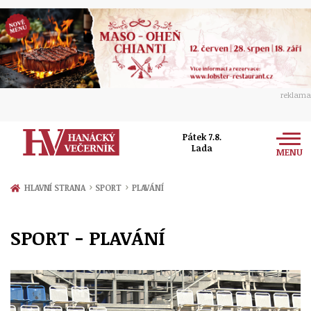
reklama
Pátek 7.8.
Lada
MENU
Zprávy
›
›
HLAVNÍ STRANA
SPORT
PLAVÁNÍ
Rozhovory
Olomouc
SPORT - PLAVÁNÍ
Kultura
Politika
Prostějov
Společnost
Hudba
Ekonomika
Přerov
Sport
Ženy