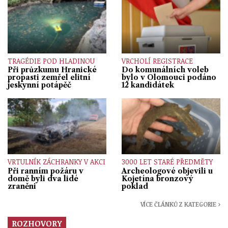
TRAGÉDIE POD HLADINOU
VRCHOLÍ REGISTRACE
Při průzkumu Hranické
Do komunálních voleb
propasti zemřel elitní
bylo v Olomouci podáno
jeskynní potápěč
12 kandidátek
VRTULNÍK ZÁCHRANKY V AKCI
3000 LET STARÉ PŘEDMĚTY
Při ranním požáru v
Archeologové objevili u
domě byli dva lidé
Kojetína bronzový
zraněni
poklad
VÍCE ČLÁNKŮ Z KATEGORIE ›
ROZHOVORY