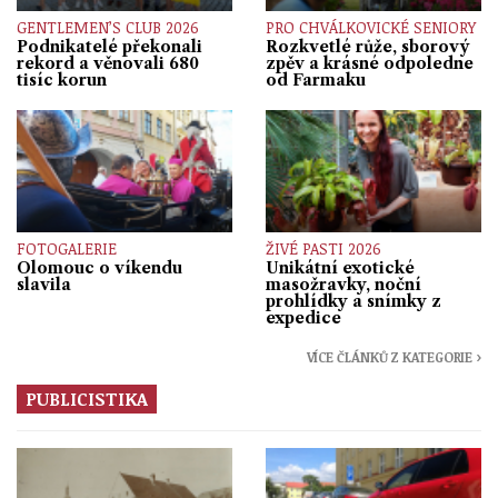
GENTLEMEN’S CLUB 2026
PRO CHVÁLKOVICKÉ SENIORY
Podnikatelé překonali
Rozkvetlé růže, sborový
rekord a věnovali 680
zpěv a krásné odpoledne
tisíc korun
od Farmaku
FOTOGALERIE
ŽIVÉ PASTI 2026
Olomouc o víkendu
Unikátní exotické
slavila
masožravky, noční
prohlídky a snímky z
expedice
VÍCE ČLÁNKŮ Z KATEGORIE ›
PUBLICISTIKA