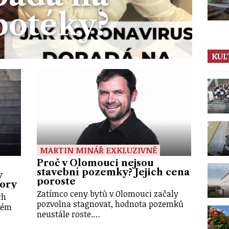
potéky?
KUL
MARTIN MINÁŘ EXKLUZIVNĚ
Proč v Olomouci nejsou
stavební pozemky? Jejich cena
y
poroste
mory
Zatímco ceny bytů v Olomouci začaly
ch
pozvolna stagnovat, hodnota pozemků
ném
neustále roste.…