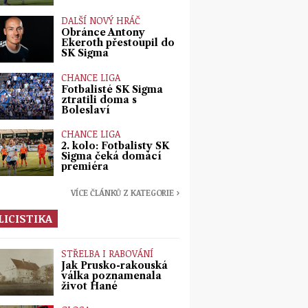
DALŠÍ NOVÝ HRÁČ
Obránce Antony
Ekeroth přestoupil do
SK Sigma
CHANCE LIGA
Fotbalisté SK Sigma
ztratili doma s
Boleslaví
CHANCE LIGA
2. kolo: Fotbalisty SK
Sigma čeká domácí
premiéra
VÍCE ČLÁNKŮ Z KATEGORIE ›
LICISTIKA
STŘELBA I RABOVÁNÍ
Jak Prusko-rakouská
válka poznamenala
život Hané