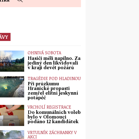
ÁVY
OHNIVÁ SOBOTA
Hasiči měli napilno. Za
jediný den likvidovali
v kraji devět požárů
TRAGÉDIE POD HLADINOU
Při průzkumu
Hranické propasti
zemřel elitní jeskynní
potápěč
VRCHOLÍ REGISTRACE
Do komunálních voleb
bylo v Olomouci
podáno 12 kandidátek
VRTULNÍK ZÁCHRANKY V
AKCI