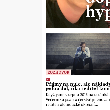
hy
ROZHOVOR
Příjmy na nule, ale náklad
jedou dál, říká ředitel ko
Když jsme v srpnu 2016 na stránká
Večerníku psali o čerstvě jmenova
řediteli olomoucké okresní…