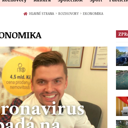
›
›
HLAVNÍ STRANA
ROZHOVORY
EKONOMIKA
KONOMIKA
ZPR
oronavirus
padá na