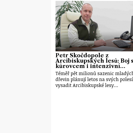
Petr Skočdopole z
Arcibiskupských lesů: Boj 
kůrovcem i intenzivní…
Téměř pět milionů sazenic mladýc
dřevin plánují letos na svých poles
vysadit Arcibiskupské lesy…