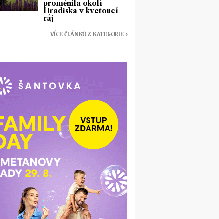
proměnila okolí
Hradiska v kvetoucí
ráj
VÍCE ČLÁNKŮ Z KATEGORIE ›