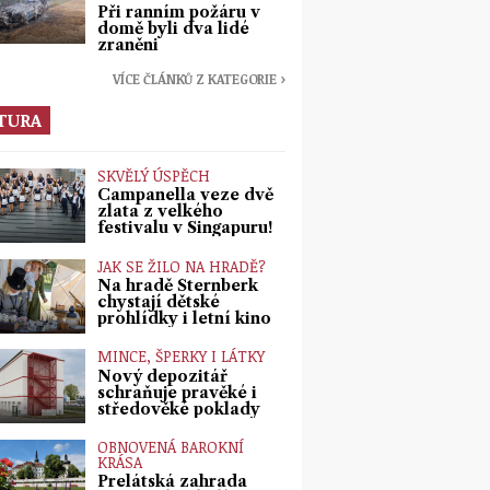
Při ranním požáru v
domě byli dva lidé
zraněni
VÍCE ČLÁNKŮ Z KATEGORIE ›
TURA
SKVĚLÝ ÚSPĚCH
Campanella veze dvě
zlata z velkého
festivalu v Singapuru!
JAK SE ŽILO NA HRADĚ?
Na hradě Šternberk
chystají dětské
prohlídky i letní kino
MINCE, ŠPERKY I LÁTKY
Nový depozitář
schraňuje pravěké i
středověké poklady
OBNOVENÁ BAROKNÍ
KRÁSA
Prelátská zahrada