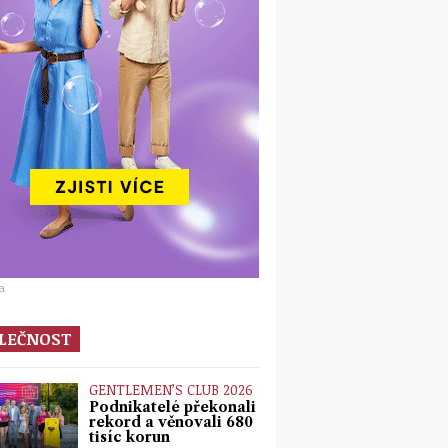
a
LEČNOST
GENTLEMEN’S CLUB 2026
Podnikatelé překonali
rekord a věnovali 680
tisíc korun