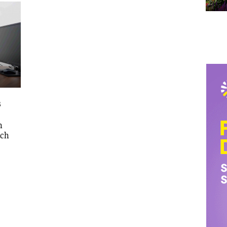
s
h
ích