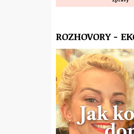
ROZHOVORY - E
Jak k
do