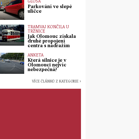
GLOSA
Parkování ve slepé
uličce
TRAMVAJ KONČILA U
TRŽNICE
Jak Olomouc získala
druhé propojení
centra s nádražím
ANKETA
Která silnice je v
Olomouci nejvíc
nebezpečná?
VÍCE ČLÁNKŮ Z KATEGORIE ›