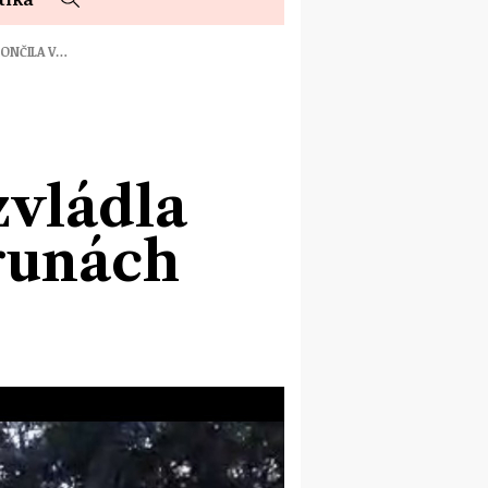
KONČILA V…
zvládla
runách