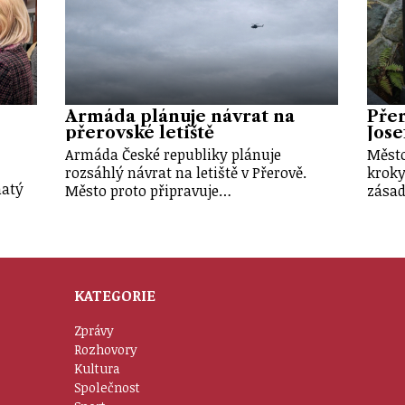
Armáda plánuje návrat na
Pře
přerovské letiště
Jose
Armáda České republiky plánuje
Město
rozsáhlý návrat na letiště v Přerově.
kroky
hatý
Město proto připravuje…
zásad
KATEGORIE
Zprávy
Rozhovory
Kultura
Společnost