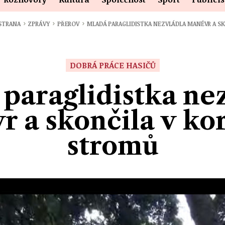
›
›
›
 STRANA
ZPRÁVY
PŘEROV
MLADÁ PARAGLIDISTKA NEZVLÁDLA MANÉVR A S
DOBRÁ PRÁCE HASIČŮ
paraglidistka ne
r a skončila v ko
stromů