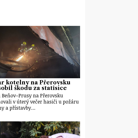
r kotelny na Přerovsku
obil škodu za statisíce
i Beňov–Prusy na Přerovsku
ovali v úterý večer hasiči u požáru
ny a přístavby…