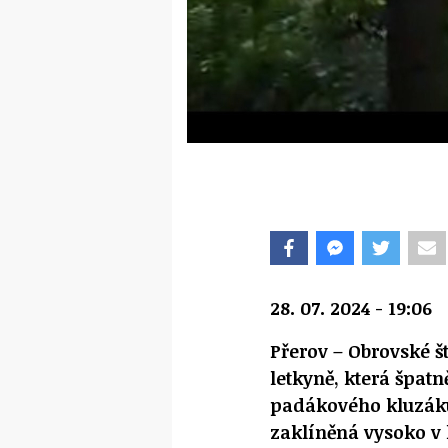
28. 07. 2024 - 19:06
Přerov – Obrovské š
letkyně, která špat
padákového kluzáku
zaklíněná vysoko v 