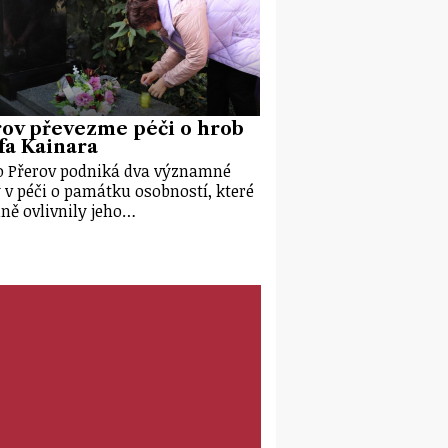
rov převezme péči o hrob
fa Kainara
 Přerov podniká dva významné
 v péči o památku osobností, které
ně ovlivnily jeho…