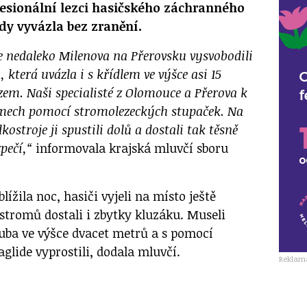
esionální lezci hasičského záchranného
dy vyvázla bez zranění.
 nedaleko Milenova na Přerovsku vysvobodili
 která uvázla i s křídlem ve výšce asi 15
em. Naši specialisté z Olomouce a Přerova k
omech pomocí stromolezeckých stupaček. Na
kostroje ji spustili dolů a dostali tak těsně
pečí,“
informovala krajská mluvčí sboru
blížila noc, hasiči vyjeli na místo ještě
 stromů dostali i zbytky kluzáku. Museli
ruba ve výšce dvacet metrů a s pomocí
glide vyprostili, dodala mluvčí.
Reklam