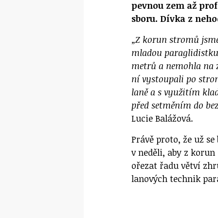
pevnou zem až prof
sboru. Dívka z neho
„Z korun stromů jsme
mladou paraglidistku,
metrů a nemohla na z
ní vystoupali po str
laně a s využitím klad
před setměním do bez
Lucie Balážová.
Právě proto, že už se 
v neděli, aby z korun
ořezat řadu větví zh
lanových technik para