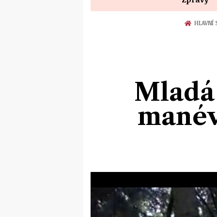
HLAVNÍ
Mladá 
manév