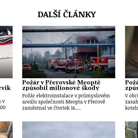
DALŠÍ ČLÁNKY
Požár v Přerovské Meoptě
Požá
cvik
způsobil milionové škody
způs
Požár elektroinstalace v průmyslovém
V obc
 v
areálu společnosti Meopta v Přerově
zasah
:00
zaměstnal ve čtvrtek 16.…
kotel