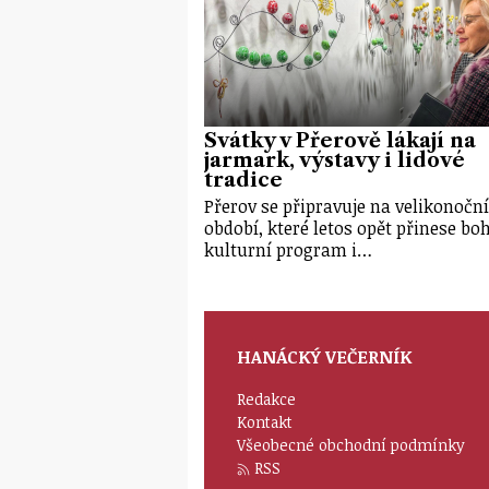
Svátky v Přerově lákají na
jarmark, výstavy i lidové
tradice
Přerov se připravuje na velikonoční
období, které letos opět přinese bo
kulturní program i…
HANÁCKÝ VEČERNÍK
Redakce
Kontakt
Všeobecné obchodní podmínky
RSS