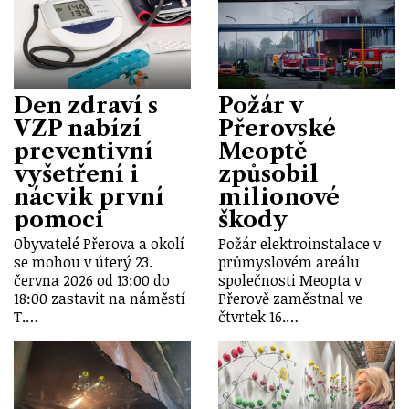
Den zdraví s
Požár v
VZP nabízí
Přerovské
preventivní
Meoptě
vyšetření i
způsobil
nácvik první
milionové
pomoci
škody
Obyvatelé Přerova a okolí
Požár elektroinstalace v
se mohou v úterý 23.
průmyslovém areálu
června 2026 od 13:00 do
společnosti Meopta v
18:00 zastavit na náměstí
Přerově zaměstnal ve
T.…
čtvrtek 16.…