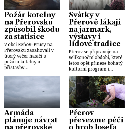
Požár kotelny
Svátky v
na Přerovsku
Přerově lákají
způsobil škodu
na jarmark,
za statisíce
výstavy i
lidové tradice
V obci Beňov–Prusy na
Přerovsku zasahovali v
Přerov se připravuje na
úterý večer hasiči u
velikonoční období, které
požáru kotelny a
letos opět přinese bohatý
přístavby…
kulturní program i…
Armáda
Přerov
plánuje návrat
převezme péči
na přerovské
o hrob Josefa