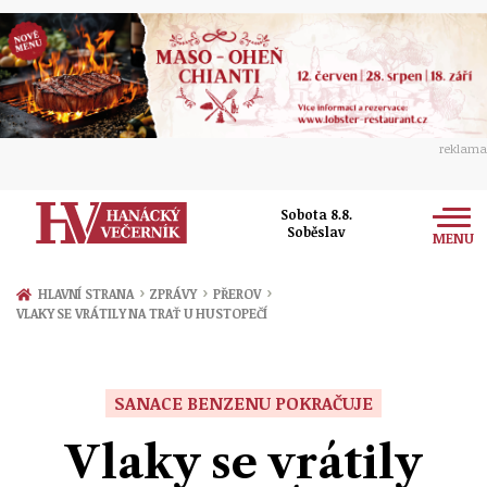
reklama
Sobota 8.8.
Soběslav
MENU
Zprávy
›
›
›
HLAVNÍ STRANA
ZPRÁVY
PŘEROV
VLAKY SE VRÁTILY NA TRAŤ U HUSTOPEČÍ
Rozhovory
Olomouc
Kultura
Politika
Prostějov
SANACE BENZENU POKRAČUJE
Společnost
Hudba
Ekonomika
Vlaky se vrátily
Přerov
Sport
Ženy