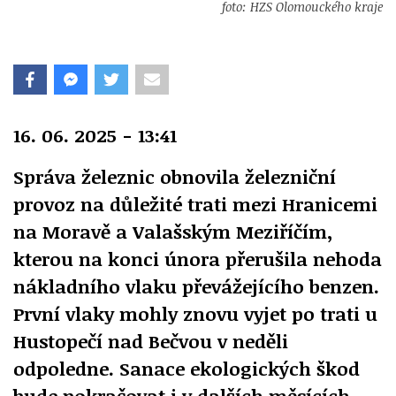
foto: HZS Olomouckého kraje
16. 06. 2025 - 13:41
Správa železnic obnovila železniční
provoz na důležité trati mezi Hranicemi
na Moravě a Valašským Meziříčím,
kterou na konci února přerušila nehoda
nákladního vlaku převážejícího benzen.
První vlaky mohly znovu vyjet po trati u
Hustopečí nad Bečvou v neděli
odpoledne. Sanace ekologických škod
bude pokračovat i v dalších měsících.