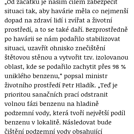
„Od začátku je naším cílem zabezpečit
situaci tak, aby havárie měla co nejmenší
dopad na zdraví lidí i zvířat a životní
prostředí, a to se také daří. Bezprostředně
po havárii se nám podařilo stabilizovat
situaci, uzavřít ohnisko znečištění
štětovou stěnou a vytvořit tzv. izolovanou
oblast, kde se podařilo zachytit přes 98 %
uniklého benzenu,“ popsal ministr
životního prostředí Petr Hladík. „Teď je
prioritou sanačních prací odstranit
volnou fázi benzenu na hladině
podzemní vody, která tvoří největší podíl
benzenu v lokalitě. Následovat bude
čištění podzemní vody obsahující