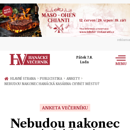
reklama
Pátek 7.8.
Lada
MENU
Zprávy
›
›
›
HLAVNÍ STRANA
PUBLICISTIKA
ANKETY
NEBUDOU NAKONEC HANÁCKÁ KASÁRNA CHYBĚT MĚSTU?
Rozhovory
Olomouc
Kultura
Politika
Prostějov
ANKETA VEČERNÍKU
Společnost
Hudba
Ekonomika
Nebudou nakonec
Přerov
Sport
Ženy