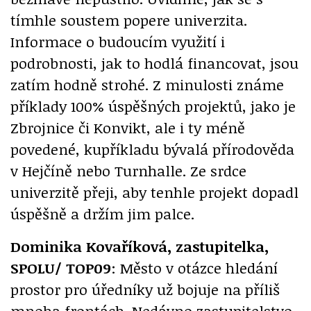
tímhle soustem popere univerzita.
Informace o budoucím využití i
podrobnosti, jak to hodlá financovat, jsou
zatím hodně strohé. Z minulosti známe
příklady 100% úspěšných projektů, jako je
Zbrojnice či Konvikt, ale i ty méně
povedené, kupříkladu bývalá přírodověda
v Hejčíně nebo Turnhalle. Ze srdce
univerzitě přeji, aby tenhle projekt dopadl
úspěšně a držím jim palce.
Dominika Kovaříková, zastupitelka,
SPOLU/ TOP09
: Město v otázce hledání
prostor pro úředníky už bojuje na příliš
mnoha frontách. Nedávno zastupitelstvo