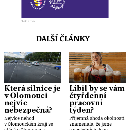
Reklama
DALŠÍ ČLÁNKY
Která silnice je
Líbil by se vám
v Olomouci
čtyřdenní
nejvíc
pracovní
nebezpečná?
týden?
Nejvíce nehod
Příjemná shoda okolností
v Olomouckém kraji se
znamenala, že jsme
stává v Olomouci a
v posledních dvou