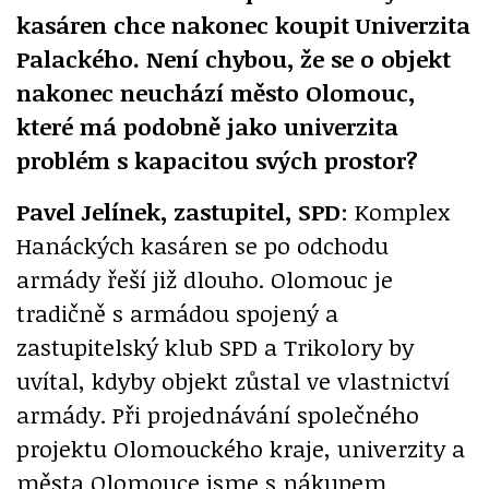
kasáren chce nakonec koupit Univerzita
Palackého. Není chybou, že se o objekt
nakonec neuchází město Olomouc,
které má podobně jako univerzita
problém s kapacitou svých prostor?
Pavel Jelínek, zastupitel, SPD
: Komplex
Hanáckých kasáren se po odchodu
armády řeší již dlouho. Olomouc je
tradičně s armádou spojený a
zastupitelský klub SPD a Trikolory by
uvítal, kdyby objekt zůstal ve vlastnictví
armády. Při projednávání společného
projektu Olomouckého kraje, univerzity a
města Olomouce jsme s nákupem