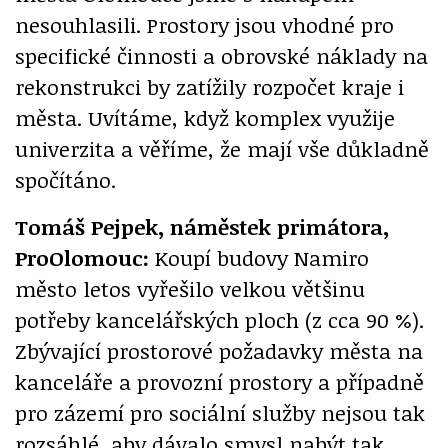
nesouhlasili. Prostory jsou vhodné pro
specifické činnosti a obrovské náklady na
rekonstrukci by zatížily rozpočet kraje i
města. Uvítáme, když komplex využije
univerzita a věříme, že mají vše důkladně
spočítáno.
Tomáš Pejpek, náměstek primátora,
ProOlomouc:
Koupí budovy Namiro
město letos vyřešilo velkou většinu
potřeby kancelářských ploch (z cca 90 %).
Zbývající prostorové požadavky města na
kanceláře a provozní prostory a případně
pro zázemí pro sociální služby nejsou tak
rozsáhlé, aby dávalo smysl nabýt tak