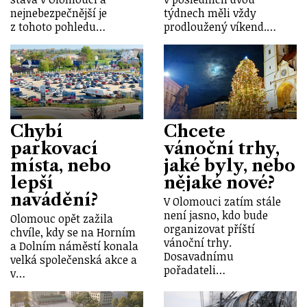
nejnebezpečnější je
týdnech měli vždy
z tohoto pohledu…
prodloužený víkend.…
Chybí
Chcete
parkovací
vánoční trhy,
místa, nebo
jaké byly, nebo
lepší
nějaké nové?
navádění?
V Olomouci zatím stále
není jasno, kdo bude
Olomouc opět zažila
organizovat příští
chvíle, kdy se na Horním
vánoční trhy.
a Dolním náměstí konala
Dosavadnímu
velká společenská akce a
pořadateli…
v…