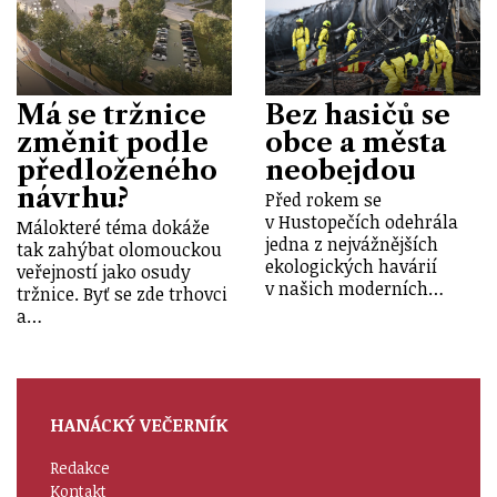
Má se tržnice
Bez hasičů se
změnit podle
obce a města
předloženého
neobejdou
návrhu?
Před rokem se
v Hustopečích odehrála
Málokteré téma dokáže
jedna z nejvážnějších
tak zahýbat olomouckou
ekologických havárií
veřejností jako osudy
v našich moderních…
tržnice. Byť se zde trhovci
a…
HANÁCKÝ VEČERNÍK
Redakce
Kontakt