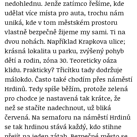
nedohlednu. Jenže zatímco řešíme, kde
udělat více místa pro auta, trochu nám
uniká, kde v tom městském prostoru
vlastně bezpečně žijeme my sami. Ti na
dvou nohách. Například Krapkova ulice;
krásná lokalita u parku, zvýšený pohyb
dětí a rodin, zóna 30. Teoreticky oáza
klidu. Prakticky? Třicítku tady dodržuje
málokdo. Často také chodím přes náměstí
Hrdinů. Tedy spíše běžím, protože zelená
pro chodce je nastavená tak krátce, že
než se stačíte nadechnout, už bliká
červená. Na semaforu na náměstí Hrdinů
se tak hrdinou stává každý, kdo stihne
přejít na jeden zátah. Bezpečné město se