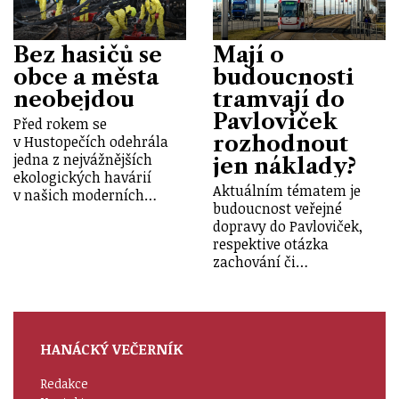
Bez hasičů se
Mají o
obce a města
budoucnosti
neobejdou
tramvají do
Pavloviček
Před rokem se
rozhodnout
v Hustopečích odehrála
jedna z nejvážnějších
jen náklady?
ekologických havárií
Aktuálním tématem je
v našich moderních…
budoucnost veřejné
dopravy do Pavloviček,
respektive otázka
zachování či…
HANÁCKÝ VEČERNÍK
Redakce