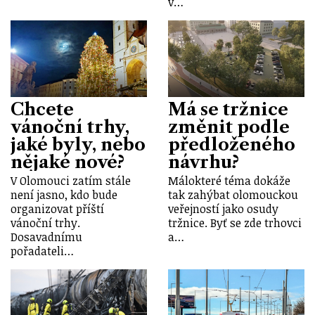
v…
Chcete
Má se tržnice
vánoční trhy,
změnit podle
jaké byly, nebo
předloženého
nějaké nové?
návrhu?
V Olomouci zatím stále
Málokteré téma dokáže
není jasno, kdo bude
tak zahýbat olomouckou
organizovat příští
veřejností jako osudy
vánoční trhy.
tržnice. Byť se zde trhovci
Dosavadnímu
a…
pořadateli…