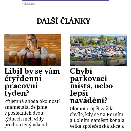
Reklama
DALŠÍ ČLÁNKY
Líbil by se vám
Chybí
čtyřdenní
parkovací
pracovní
místa, nebo
týden?
lepší
navádění?
Příjemná shoda okolností
znamenala, že jsme
Olomouc opět zažila
v posledních dvou
chvíle, kdy se na Horním
týdnech měli vždy
a Dolním náměstí konala
prodloužený víkend.…
velká společenská akce a