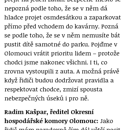
nepozná podle toho, že se v něm dá
hladce projet osmdesátkou a zaparkovat
přímo před vchodem do kavárny. Pozná
se podle toho, že se v něm nemusíte bát
pustit dítě samotné do parku. Pojďme v
Olomouci vrátit prioritu lidem – protože
chodci jsme nakonec všichni. I ti, co
zrovna vystoupili z auta. A možná právě
když řidiči budou dodržovat pravidla a
respektovat chodce, zmizí spousta
nebezpečných úseků i pro ně.
Radim Kašpar, ředitel Okresní
hospodářské komory Olomouc:
Jako
řidič mám paradoxně čím dál větší pocit,