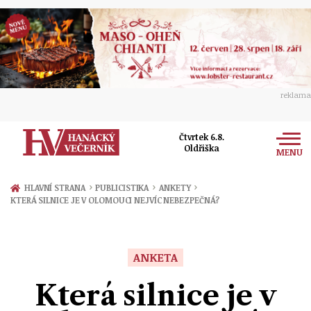
reklama
Čtvrtek 6.8.
Oldřiška
MENU
Zprávy
›
›
›
HLAVNÍ STRANA
PUBLICISTIKA
ANKETY
KTERÁ SILNICE JE V OLOMOUCI NEJVÍC NEBEZPEČNÁ?
Rozhovory
Olomouc
Kultura
Politika
Prostějov
ANKETA
Společnost
Hudba
Ekonomika
Která silnice je v
Přerov
Sport
Ženy