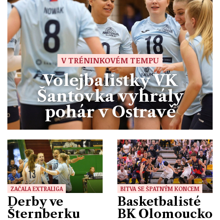
V TRÉNINKOVÉM TEMPU
Volejbalistky VK
Šantovka vyhrály
pohár v Ostravě
ZAČALA EXTRALIGA
BITVA SE ŠPATNÝM KONCEM
Derby ve
Basketbalisté
Šternberku
BK Olomoucko