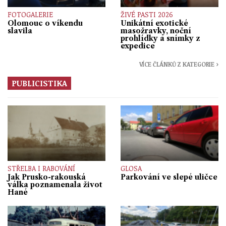
FOTOGALERIE
ŽIVÉ PASTI 2026
Olomouc o víkendu
Unikátní exotické
slavila
masožravky, noční
prohlídky a snímky z
expedice
VÍCE ČLÁNKŮ Z KATEGORIE ›
PUBLICISTIKA
STŘELBA I RABOVÁNÍ
GLOSA
Jak Prusko-rakouská
Parkování ve slepé uličce
válka poznamenala život
Hané