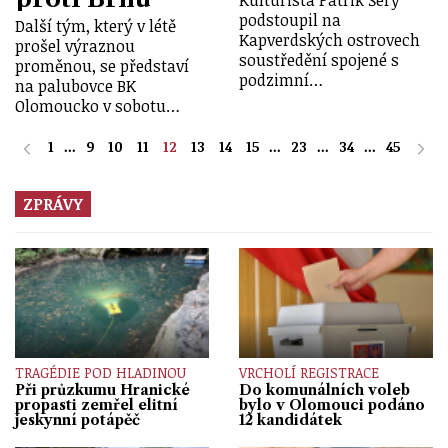
Kulturista Patrik Šerý
podstoupil na
Další tým, který v létě
Kapverdských ostrovech
prošel výraznou
soustředění spojené s
proměnou, se představí
podzimní…
na palubovce BK
Olomoucko v sobotu…
1
...
9
10
11
12
13
14
15
...
23
...
34
...
45
ZPRÁVY
TRAGÉDIE POD HLADINOU
VRCHOLÍ REGISTRACE
Při průzkumu Hranické
Do komunálních voleb
propasti zemřel elitní
bylo v Olomouci podáno
jeskynní potápěč
12 kandidátek