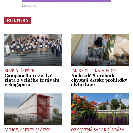
Reklama
KULTURA
SKVĚLÝ ÚSPĚCH
JAK SE ŽILO NA HRADĚ?
Campanella veze dvě
Na hradě Šternberk
zlata z velkého festivalu
chystají dětské prohlídky
v Singapuru!
i letní kino
MINCE, ŠPERKY I LÁTKY
OBNOVENÁ BAROKNÍ KRÁSA