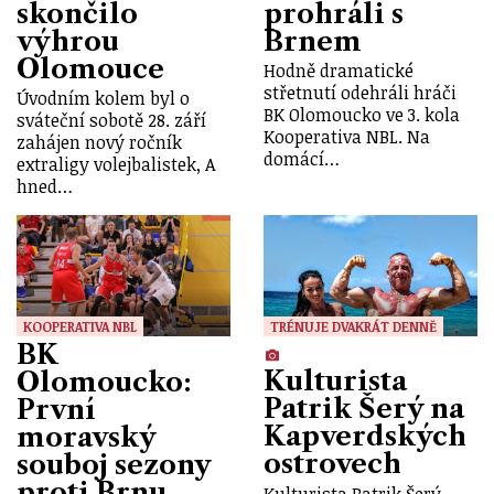
skončilo
prohráli s
výhrou
Brnem
Olomouce
Hodně dramatické
střetnutí odehráli hráči
Úvodním kolem byl o
BK Olomoucko ve 3. kola
sváteční sobotě 28. září
Kooperativa NBL. Na
zahájen nový ročník
domácí…
extraligy volejbalistek, A
hned…
KOOPERATIVA NBL
TRÉNUJE DVAKRÁT DENNĚ
BK
Kulturista
Olomoucko:
Patrik Šerý na
První
Kapverdských
moravský
ostrovech
souboj sezony
proti Brnu