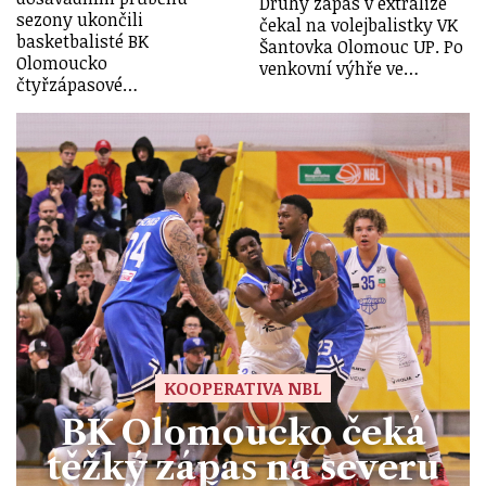
Druhý zápas v extralize
sezony ukončili
čekal na volejbalistky VK
basketbalisté BK
Šantovka Olomouc UP. Po
Olomoucko
venkovní výhře ve…
čtyřzápasové…
KOOPERATIVA NBL
BK Olomoucko čeká
těžký zápas na severu