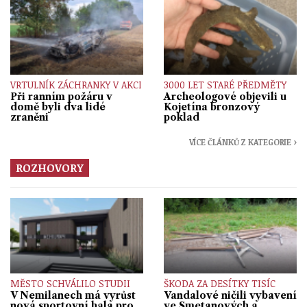
VRTULNÍK ZÁCHRANKY V AKCI
3000 LET STARÉ PŘEDMĚTY
Při ranním požáru v
Archeologové objevili u
domě byli dva lidé
Kojetína bronzový
zraněni
poklad
VÍCE ČLÁNKŮ Z KATEGORIE ›
ROZHOVORY
MĚSTO SCHVÁLILO STUDII
ŠKODA ZA DESÍTKY TISÍC
V Nemilanech má vyrůst
Vandalové ničili vybavení
nová sportovní hala pro
ve Smetanových a