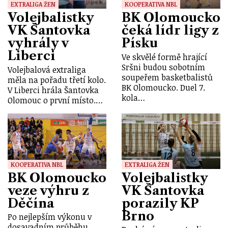
EXTRALIGA ŽEN
KOOPERATIVA NBL
Volejbalistky
BK Olomoucko
VK Šantovka
čeká lídr ligy z
vyhrály v
Písku
Liberci
Ve skvělé formě hrající
Sršni budou sobotním
Volejbalová extraliga
soupeřem basketbalistů
měla na pořadu třetí kolo.
BK Olomoucko. Duel 7.
V Liberci hrála Šantovka
kola…
Olomouc o první místo.…
KOOPERATIVA NBL
EXTRALIGA ŽEN
BK Olomoucko
Volejbalistky
veze výhru z
VK Šantovka
Děčína
porazily KP
Brno
Po nejlepším výkonu v
dosavadním průběhu