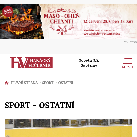
reklama
Sobota 8.8.
Soběslav
MENU
Zprávy
›
›
HLAVNÍ STRANA
SPORT
OSTATNÍ
Rozhovory
Olomouc
SPORT - OSTATNÍ
Kultura
Politika
Prostějov
Společnost
Hudba
Ekonomika
Přerov
Sport
Ženy