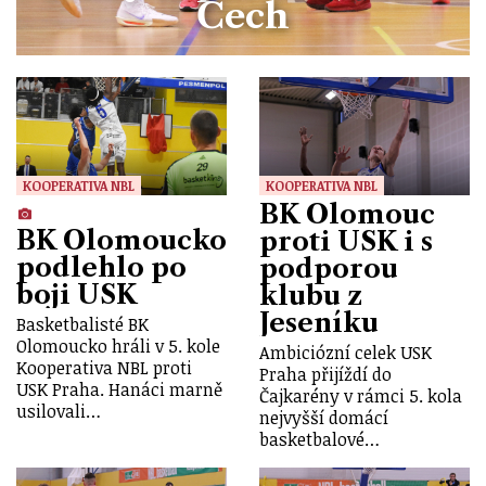
Čech
KOOPERATIVA NBL
KOOPERATIVA NBL
BK Olomouc
BK Olomoucko
proti USK i s
podlehlo po
podporou
boji USK
klubu z
Jeseníku
Basketbalisté BK
Olomoucko hráli v 5. kole
Ambiciózní celek USK
Kooperativa NBL proti
Praha přijíždí do
USK Praha. Hanáci marně
Čajkarény v rámci 5. kola
usilovali…
nejvyšší domácí
basketbalové…