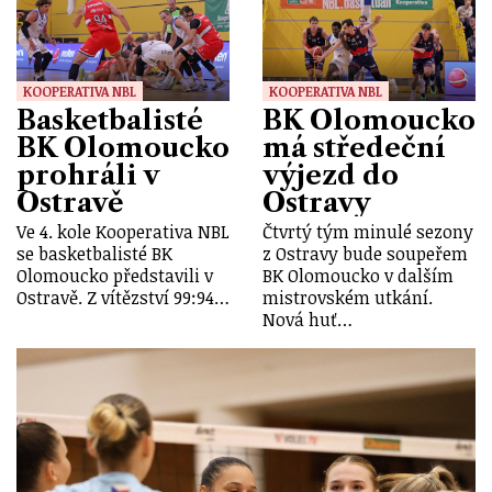
KOOPERATIVA NBL
KOOPERATIVA NBL
Basketbalisté
BK Olomoucko
BK Olomoucko
má středeční
prohráli v
výjezd do
Ostravě
Ostravy
Ve 4. kole Kooperativa NBL
Čtvrtý tým minulé sezony
se basketbalisté BK
z Ostravy bude soupeřem
Olomoucko představili v
BK Olomoucko v dalším
Ostravě. Z vítězství 99:94…
mistrovském utkání.
Nová huť…