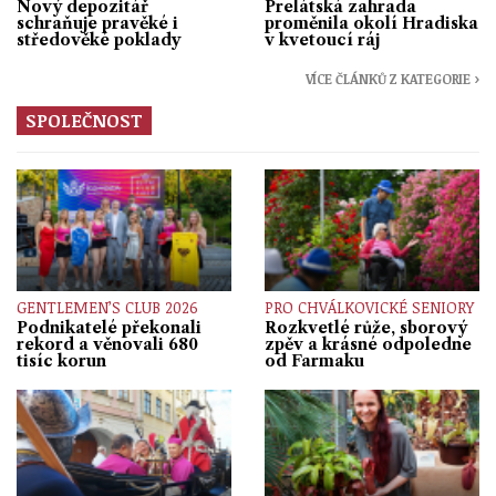
Nový depozitář
Prelátská zahrada
schraňuje pravěké i
proměnila okolí Hradiska
středověké poklady
v kvetoucí ráj
VÍCE ČLÁNKŮ Z KATEGORIE ›
SPOLEČNOST
GENTLEMEN’S CLUB 2026
PRO CHVÁLKOVICKÉ SENIORY
Podnikatelé překonali
Rozkvetlé růže, sborový
rekord a věnovali 680
zpěv a krásné odpoledne
tisíc korun
od Farmaku