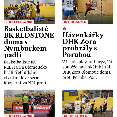
KOOPERATIVA NBL
INTERLIGA ŽEN
Basketbalisté
Házenkářky
BK REDSTONE
DHK Zora
doma s
prohrály s
Nymburkem
Porubou
padli
V 1. kole play-out nejvyšší
Basketbalisté BK
soutěže házenkářek hrál
REDSTONE Olomoucko
DHK Zora Olomouc doma
hráli třetí utkání
proti Porubě. Po…
čtvrtfinálové série
Kooperativa NBL proti…
KOOPERATIVA NBL
KOOPERATIVA NBL