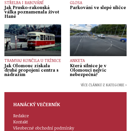
STŘELBA I RABOVÁNÍ
GLOSA
Jak Prusko-rakouská
Parkování ve slepé uličce
válka poznamenala život
Hané
TRAMVAJ KONČILA U TRŽNICE
ANKETA
Jak Olomouc získala
Která silnice je v
druhé propojení centra s
Olomouci nejvíc
nádražím
nebezpečná?
VÍCE ČLÁNKŮ Z KATEGORIE ›
HANÁCKÝ VEČERNÍK
Redakce
Kontakt
Všeobecné obchodní podmínky