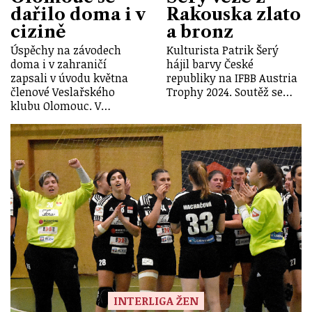
dařilo doma i v
Rakouska zlato
cizině
a bronz
Úspěchy na závodech
Kulturista Patrik Šerý
doma i v zahraničí
hájil barvy České
zapsali v úvodu května
republiky na IFBB Austria
členové Veslařského
Trophy 2024. Soutěž se…
klubu Olomouc. V…
INTERLIGA ŽEN