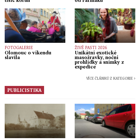
tisíc korun
od Farmaku
FOTOGALERIE
ŽIVÉ PASTI 2026
Olomouc o víkendu
Unikátní exotické
slavila
masožravky, noční
prohlídky a snímky z
expedice
VÍCE ČLÁNKŮ Z KATEGORIE ›
PUBLICISTIKA