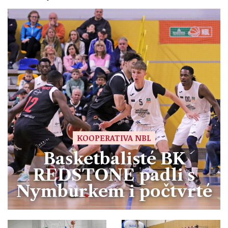
KOOPERATIVA NBL
Basketbalisté BK
REDSTONE padli s
Nymburkem i počtvrté