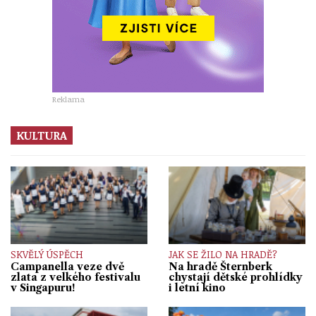
Reklama
KULTURA
SKVĚLÝ ÚSPĚCH
JAK SE ŽILO NA HRADĚ?
Campanella veze dvě
Na hradě Šternberk
zlata z velkého festivalu
chystají dětské prohlídky
v Singapuru!
i letní kino