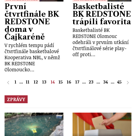
První
Basketbalisté
čtvrtfinále BK
BK REDSTONE
REDSTONE
trápili favorita
doma v
Basketbalisté BK
Čajkaréně
REDSTONE Olomouc
odehráli v prvním utkání
V rychlém tempu pádí
čtvrtfinálové série play-
čtvrtfinále basketbalové
off proti…
Kooperativa NBL, v němž
BK REDSTONE
Olomoucko…
1
...
11
12
13
14
15
16
17
...
23
...
34
...
45
ZPRÁVY