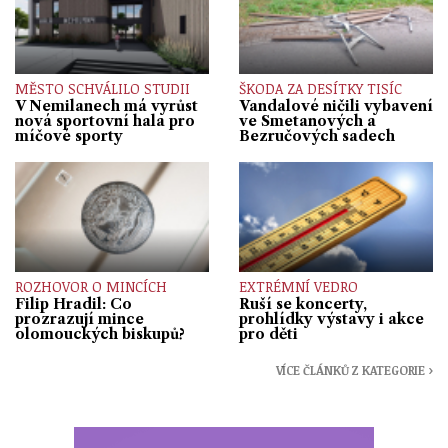
MĚSTO SCHVÁLILO STUDII
ŠKODA ZA DESÍTKY TISÍC
V Nemilanech má vyrůst
Vandalové ničili vybavení
nová sportovní hala pro
ve Smetanových a
míčové sporty
Bezručových sadech
ROZHOVOR O MINCÍCH
EXTRÉMNÍ VEDRO
Filip Hradil: Co
Ruší se koncerty,
prozrazují mince
prohlídky výstavy i akce
olomouckých biskupů?
pro děti
VÍCE ČLÁNKŮ Z KATEGORIE ›