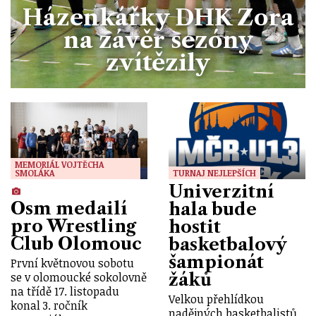
Házenkářky DHK Zora
na závěr sezóny
zvítězily
MEMORIÁL VOJTĚCHA
SMOLÁKA
TURNAJ NEJLEPŠÍCH
Univerzitní
Osm medailí
hala bude
pro Wrestling
hostit
Club Olomouc
basketbalový
šampionát
První květnovou sobotu
se v olomoucké sokolovně
žáků
na třídě 17. listopadu
Velkou přehlídkou
konal 3. ročník
nadějných basketbalistů