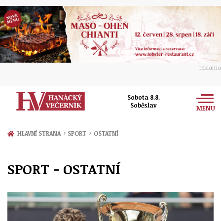
reklama
Sobota 8.8.
Soběslav
MENU
Zprávy
›
›
HLAVNÍ STRANA
SPORT
OSTATNÍ
Rozhovory
Olomouc
SPORT - OSTATNÍ
Kultura
Politika
Prostějov
Společnost
Hudba
Ekonomika
Přerov
Sport
Ženy