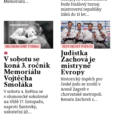
Memoriálu…
bude finálový turnaj
mistrovství republiky
žáků do 13 let…
MEZINÁRODNÍ TURNAJ
HISTORICKÝ ÚSPĚCH
Judistka
V sobotu se
Zachová je
koná 3. ročník
mistryně
Memoriálu
Evropy
Vojtěcha
Historický úspěch pro
Smoláka
české judo se zrodil v
Areně Zagreb v
V sobotu 4. května se
chorvatské metropoli.
v olomoucké sokolovně
Renata Zachová z…
na třídě 17. listopadu,
naproti Šantovky,
uskuteční již…