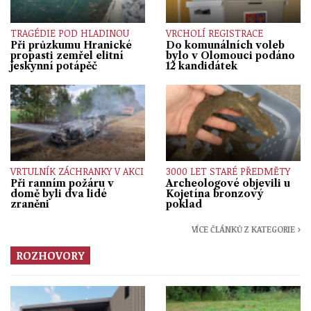
TRAGÉDIE POD HLADINOU
VRCHOLÍ REGISTRACE
Při průzkumu Hranické
Do komunálních voleb
propasti zemřel elitní
bylo v Olomouci podáno
jeskynní potápěč
12 kandidátek
VRTULNÍK ZÁCHRANKY V AKCI
3000 LET STARÉ PŘEDMĚTY
Při ranním požáru v
Archeologové objevili u
domě byli dva lidé
Kojetína bronzový
zraněni
poklad
VÍCE ČLÁNKŮ Z KATEGORIE ›
ROZHOVORY