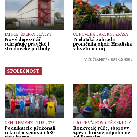
MINCE, ŠPERKY I LÁTKY
OBNOVENÁ BAROKNÍ KRÁSA
Nový depozitář
Prelátská zahrada
schraňuje pravěké i
proměnila okolí Hradiska
středověké poklady
v kvetoucí ráj
VÍCE ČLÁNKŮ Z KATEGORIE ›
SPOLEČNOST
GENTLEMEN’S CLUB 2026
PRO CHVÁLKOVICKÉ SENIORY
Podnikatelé překonali
Rozkvetlé růže, sborový
rekord a věnovali 680
zpěv a krásné odpoledne