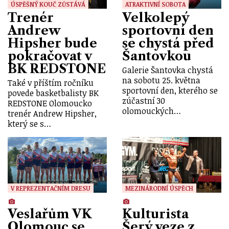
ÚSPĚŠNÝ KOUČ ZŮSTÁVÁ
ATRAKTIVNÍ SOBOTA
Trenér
Velkolepý
Andrew
sportovní den
Hipsher bude
se chystá před
pokračovat v
Šantovkou
BK REDSTONE
Galerie Šantovka chystá
na sobotu 25. května
Také v příštím ročníku
sportovní den, kterého se
povede basketbalisty BK
zúčastní 30
REDSTONE Olomoucko
olomouckých…
trenér Andrew Hipsher,
který se s…
V REPREZENTAČNÍM DRESU
MEZINÁRODNÍ ÚSPĚCH
Veslařům VK
Kulturista
Olomouc se
Šerý veze z