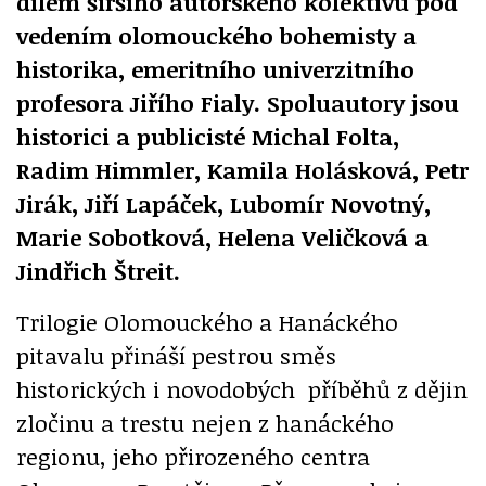
dílem širšího autorského kolektivu pod
vedením olomouckého bohemisty a
historika, emeritního univerzitního
profesora Jiřího Fialy. Spoluautory jsou
historici a publicisté Michal Folta,
Radim Himmler, Kamila Holásková, Petr
Jirák, Jiří Lapáček, Lubomír Novotný,
Marie Sobotková, Helena Veličková a
Jindřich Štreit.
Trilogie Olomouckého a Hanáckého
pitavalu přináší pestrou směs
historických i novodobých příběhů z dějin
zločinu a trestu nejen z hanáckého
regionu, jeho přirozeného centra