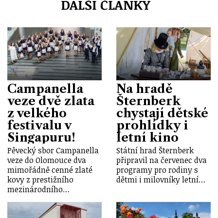
DALŠÍ ČLÁNKY
Campanella
Na hradě
veze dvě zlata
Šternberk
z velkého
chystají dětské
festivalu v
prohlídky i
Singapuru!
letní kino
Pěvecký sbor Campanella
Státní hrad Šternberk
veze do Olomouce dva
připravil na červenec dva
mimořádně cenné zlaté
programy pro rodiny s
kovy z prestižního
dětmi i milovníky letní…
mezinárodního…