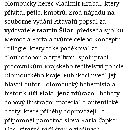
olomoucký herec Vladimír Hrabal, který
přivítal pětici kmotrů. Zrod nápadu na
souborné vydání Pitavalů popsal za
vydavatele
Martin Šilar
, předseda spolku
Memoria Porta a tvůrce celého konceptu
Trilogie, který také poděkoval za
dlouhodobou a trpělivou spolupráci
pracovníkům Krajského ředitelství policie
Olomouckého kraje. Publikaci uvedl její
hlavní autor - olomoucký bohemista a
historik
Jiří Fiala
, jenž zdůraznil bohatý
dobový ilustrační materiál a autentické
citáty, které příběhy doprovázejí, a
připomněl památná slova Karla Čapka:
Lidé, strašně rádi čtou o zločinech…