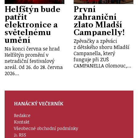
Helfštýn bude
První
patřit
zahraniční
elektronice a
zlato Mladší
světelnému
Campanelly!
umění
Zpěvačky a zpěváci
z dětského sboru Mladší
Na konci června se hrad
Campanella, který
Helfštýn promění v
funguje při ZUŠ
netradiční festivalový
CAMPANELLA Olomouc,…
areál. Od 26. do 28. června
2026…
HANÁCKÝ VEČERNÍK
Redakce
Kontakt
Všeobecné obchodní podmínky
RSS