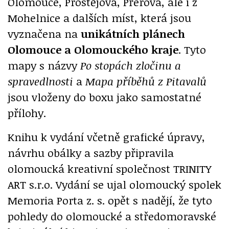
Olomouce, Prostějova, Přerova, ale i z
Mohelnice a dalších míst, která jsou
vyznačena na
unikátních plánech
Olomouce a Olomouckého kraje
. Tyto
mapy s názvy
Po stopách zločinu a
spravedlnosti
a
Mapa příběhů z Pitavalů
jsou vloženy do boxu jako samostatné
přílohy.
Knihu k vydání včetně grafické úpravy,
návrhu obálky a sazby připravila
olomoucká kreativní společnost TRINITY
ART s.r.o. Vydání se ujal olomoucký spolek
Memoria Porta z. s. opět s nadějí, že tyto
pohledy do olomoucké a středomoravské