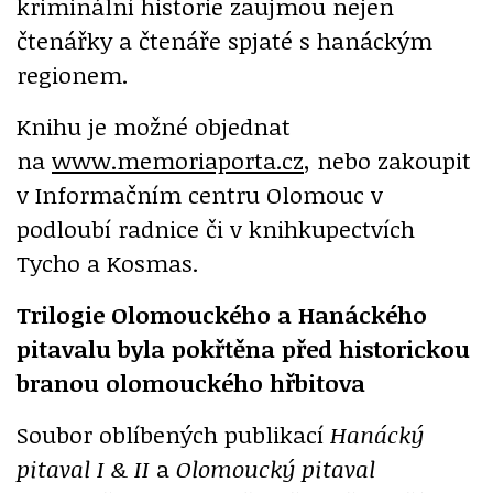
kriminální historie zaujmou nejen
čtenářky a čtenáře spjaté s hanáckým
regionem.
Knihu je možné objednat
na
www.memoriaporta.cz
, nebo zakoupit
v Informačním centru Olomouc v
podloubí radnice či v knihkupectvích
Tycho a Kosmas.
Trilogie Olomouckého a Hanáckého
pitavalu
byla pokřtěna před historickou
branou olomouckého hřbitova
Soubor oblíbených publikací
Hanácký
pitaval I
& II
a
Olomoucký pitaval