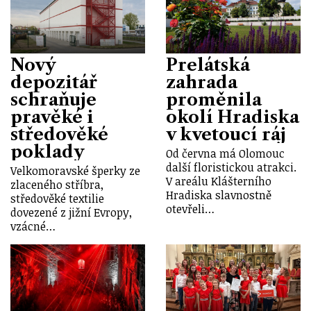
Nový
Prelátská
depozitář
zahrada
schraňuje
proměnila
pravěké i
okolí Hradiska
středověké
v kvetoucí ráj
poklady
Od června má Olomouc
další floristickou atrakci.
Velkomoravské šperky ze
V areálu Klášterního
zlaceného stříbra,
Hradiska slavnostně
středověké textilie
otevřeli…
dovezené z jižní Evropy,
vzácné…