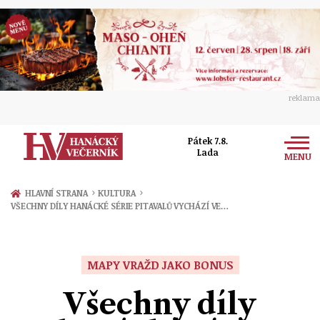
reklama
Pátek 7.8.
Lada
MENU
Zprávy
›
›
HLAVNÍ STRANA
KULTURA
VŠECHNY DÍLY HANÁCKÉ SÉRIE PITAVALŮ VYCHÁZÍ VE…
Rozhovory
Olomouc
Kultura
Politika
Prostějov
MAPY VRAŽD JAKO BONUS
Společnost
Hudba
Ekonomika
Všechny díly
Přerov
Sport
Ženy