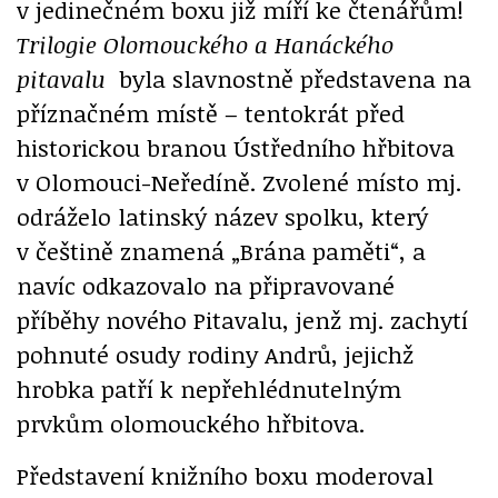
v jedinečném boxu již míří ke čtenářům!
Trilogie Olomouckého a Hanáckého
pitavalu
byla slavnostně představena na
příznačném místě – tentokrát před
historickou branou Ústředního hřbitova
v Olomouci-Neředíně. Zvolené místo mj.
odráželo latinský název spolku, který
v češtině znamená „Brána paměti“, a
navíc odkazovalo na připravované
příběhy nového Pitavalu, jenž mj. zachytí
pohnuté osudy rodiny Andrů, jejichž
hrobka patří k nepřehlédnutelným
prvkům olomouckého hřbitova.
Představení knižního boxu moderoval