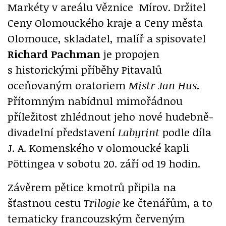
Markéty v areálu Věznice Mírov. Držitel
Ceny Olomouckého kraje a Ceny města
Olomouce, skladatel, malíř a spisovatel
Richard Pachman
je propojen
s historickými příběhy Pitavalů
oceňovaným oratoriem
Mistr Jan Hus
.
Přítomným nabídnul mimořádnou
příležitost zhlédnout jeho nové hudebně-
divadelní představení
Labyrint
podle díla
J. A. Komenského v olomoucké kapli
Pöttingea v sobotu 20. září od 19 hodin.
Závěrem pětice kmotrů připila na
šťastnou cestu
Trilogie
ke čtenářům, a to
tematicky francouzským červeným