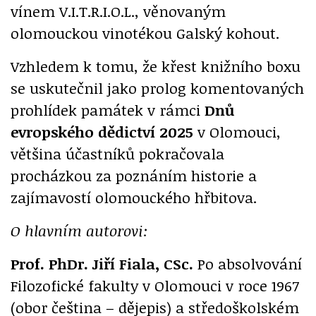
vínem V.I.T.R.I.O.L., věnovaným
olomouckou vinotékou Galský kohout.
Vzhledem k tomu, že křest knižního boxu
se uskutečnil jako prolog komentovaných
prohlídek památek v rámci
Dnů
evropského dědictví 2025
v Olomouci,
většina účastníků pokračovala
procházkou za poznáním historie a
zajímavostí olomouckého hřbitova.
O hlavním autorovi:
Prof. PhDr. Jiří Fiala, CSc.
Po absolvování
Filozofické fakulty v Olomouci v roce 1967
(obor čeština – dějepis) a středoškolském