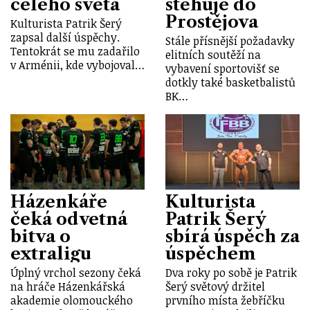
celého světa
stěhuje do
Prostějova
Kulturista Patrik Šerý
zapsal další úspěchy.
Stále přísnější požadavky
Tentokrát se mu zadařilo
elitních soutěží na
v Arménii, kde vybojoval…
vybavení sportovišť se
dotkly také basketbalistů
BK…
Házenkáře
Kulturista
čeká odvetná
Patrik Šerý
bitva o
sbírá úspěch za
extraligu
úspěchem
Úplný vrchol sezony čeká
Dva roky po sobě je Patrik
na hráče Házenkářská
Šerý světový držitel
akademie olomouckého
prvního místa žebříčku