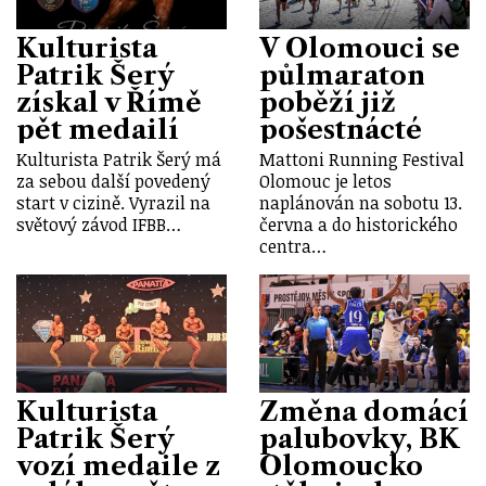
Kulturista
V Olomouci se
Patrik Šerý
půlmaraton
získal v Římě
poběží již
pět medailí
pošestnácté
Kulturista Patrik Šerý má
Mattoni Running Festival
za sebou další povedený
Olomouc je letos
start v cizině. Vyrazil na
naplánován na sobotu 13.
světový závod IFBB…
června a do historického
centra…
Kulturista
Změna domácí
Patrik Šerý
palubovky, BK
vozí medaile z
Olomoucko