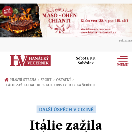
reklama
Sobota 8.8.
Soběslav
MENU
Zprávy
›
›
›
HLAVNÍ STRANA
SPORT
OSTATNÍ
ITÁLIE ZAŽILA HATTRICK KULTURISTY PATRIKA ŠERÉHO
Rozhovory
Olomouc
Kultura
Politika
Prostějov
DALŠÍ ÚSPĚCH V CIZINĚ
Společnost
Hudba
Ekonomika
Itálie zažila
Přerov
Sport
Ženy