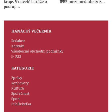
kraje. V odvetě baráže o
IFBB mezi medailisty z…
postup…
HANÁCKÝ VEČERNÍK
Redakce
Kontakt
Všeobecné obchodní podmínky
RSS
KATEGORIE
Zprávy
Rozhovory
Kultura
Společnost
Sport
Publicistika