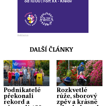
Reklama
DALŠÍ ČLÁNKY
Podnikatelé
Rozkvetlé
překonali
růže, sborový
rekord a
zpěv a krásné