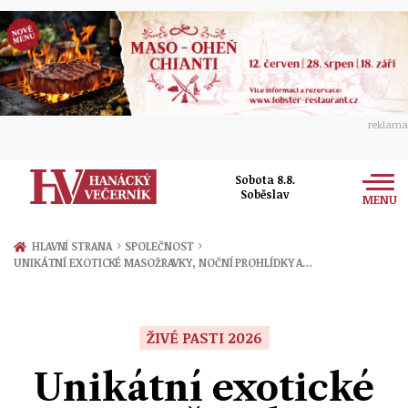
reklama
Sobota 8.8.
Soběslav
MENU
Zprávy
›
›
HLAVNÍ STRANA
SPOLEČNOST
UNIKÁTNÍ EXOTICKÉ MASOŽRAVKY, NOČNÍ PROHLÍDKY A…
Rozhovory
Olomouc
Kultura
Politika
Prostějov
ŽIVÉ PASTI 2026
Společnost
Hudba
Ekonomika
Unikátní exotické
Přerov
Sport
Ženy