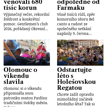
věnovali 680
odpoledne od
tisíc korun
Farmaku
Výjimečný večer, rekordní
Vůně tisíců růží, zpěv
štědrost a konkrétní
komorního sboru Bel
pomoc. Gentlemen’s club
canto a radost ze
2026, pořádaný Okresní…
společného setkání
naplnily 9. června…
Olomouc o
Odstartujte
víkendu
léto s
slavila
Holešovskou
Regatou
Olomouc si o víkendu
připomněla svou
Chcete zažít opravdu
patronku svatou Pavlínu
mimořádný začátek
tradičními Svátky města.
letošního léta? Tak si