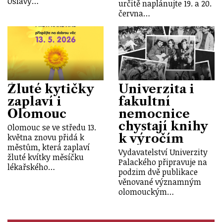
Oslavy…
určitě naplánujte 19. a 20.
června…
Žluté kytičky
Univerzita i
zaplaví i
fakultní
Olomouc
nemocnice
chystají knihy
Olomouc se ve středu 13.
k výročím
května znovu přidá k
městům, která zaplaví
Vydavatelství Univerzity
žluté kvítky měsíčku
Palackého připravuje na
lékařského…
podzim dvě publikace
věnované významným
olomouckým…