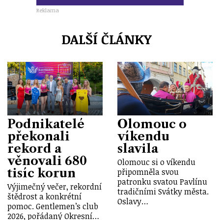
Reklama
DALŠÍ ČLÁNKY
Podnikatelé
Olomouc o
překonali
víkendu
rekord a
slavila
věnovali 680
Olomouc si o víkendu
tisíc korun
připomněla svou
patronku svatou Pavlínu
Výjimečný večer, rekordní
tradičními Svátky města.
štědrost a konkrétní
Oslavy…
pomoc. Gentlemen’s club
2026, pořádaný Okresní…