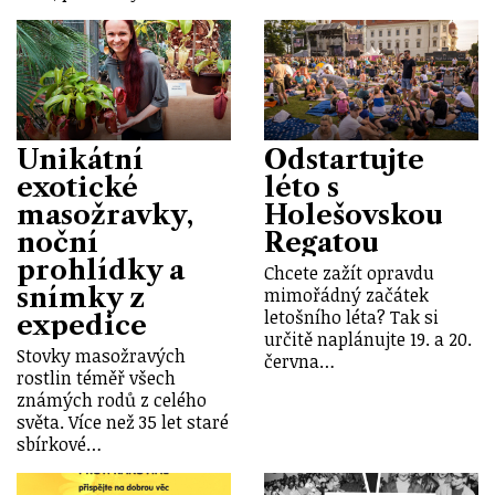
Unikátní
Odstartujte
exotické
léto s
masožravky,
Holešovskou
noční
Regatou
prohlídky a
Chcete zažít opravdu
snímky z
mimořádný začátek
letošního léta? Tak si
expedice
určitě naplánujte 19. a 20.
Stovky masožravých
června…
rostlin téměř všech
známých rodů z celého
světa. Více než 35 let staré
sbírkové…