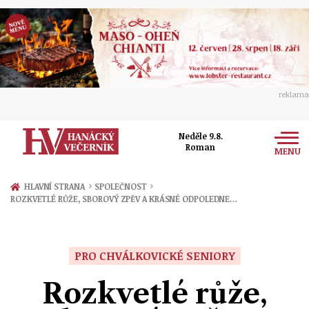
reklama
Neděle 9.8.
Roman
MENU
Zprávy
›
›
HLAVNÍ STRANA
SPOLEČNOST
ROZKVETLÉ RŮŽE, SBOROVÝ ZPĚV A KRÁSNÉ ODPOLEDNE…
Rozhovory
Olomouc
Kultura
Politika
Prostějov
PRO CHVÁLKOVICKÉ SENIORY
Společnost
Hudba
Ekonomika
Rozkvetlé růže,
Přerov
Sport
Ženy