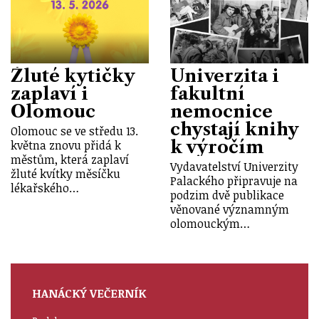
Žluté kytičky
Univerzita i
zaplaví i
fakultní
Olomouc
nemocnice
chystají knihy
Olomouc se ve středu 13.
k výročím
května znovu přidá k
městům, která zaplaví
Vydavatelství Univerzity
žluté kvítky měsíčku
Palackého připravuje na
lékařského…
podzim dvě publikace
věnované významným
olomouckým…
HANÁCKÝ VEČERNÍK