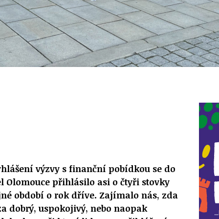
hlášení výzvy s finanční pobídkou se do
l Olomouce přihlásilo asi o čtyři stovky
ejné období o rok dříve. Zajímalo nás, zda
 za dobrý, uspokojivý, nebo naopak