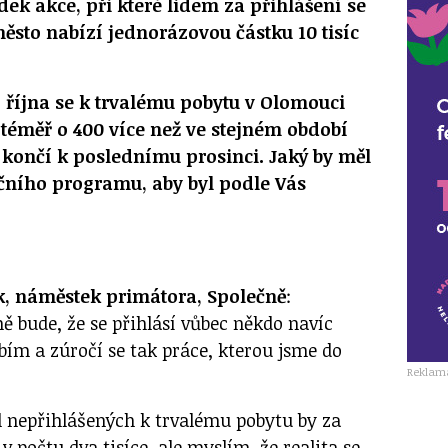
dek akce, při které lidem za přihlášení se
ěsto nabízí jednorázovou částku 10 tisíc
. října se k trvalému pobytu v Olomouci
, téměř o 400 více než ve stejném období
 končí k poslednímu prosinci. Jaký by měl
čního programu, aby byl podle Vás
k, náměstek primátora, Společně
:
bude, že se přihlásí vůbec někdo navíc
ím a zúročí se tak práce, kterou jsme do
Reklam
el nepřihlášených k trvalému pobytu by za
v počtu dva tisíce, ale myslím, že realita se