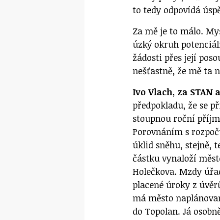
to tedy odpovídá ús
Za mě je to málo. My
úzký okruh potenciál
žádosti přes její pos
nešťastně, že mě ta n
Ivo Vlach, za STAN 
předpokladu, že se p
stoupnou roční příjm
Porovnáním s rozpočt
úklid sněhu, stejně, 
částku vynaloží měst
Holečkova. Mzdy úřad
placené úroky z úvěr
má město naplánovan
do Topolan. Já osobn