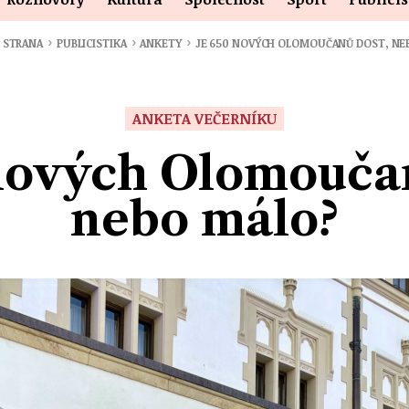
›
›
›
 STRANA
PUBLICISTIKA
ANKETY
JE 650 NOVÝCH OLOMOUČANŮ DOST, NE
ANKETA VEČERNÍKU
nových Olomoučan
nebo málo?