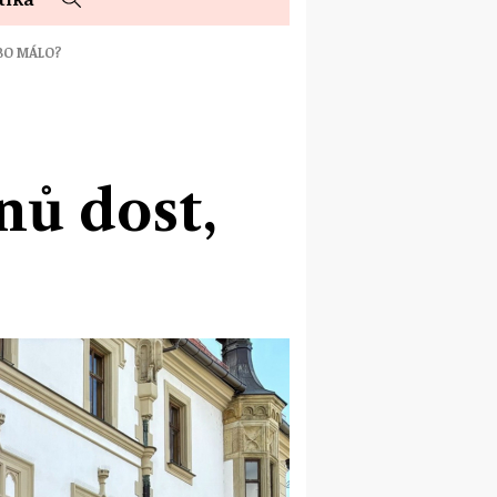
BO MÁLO?
ů dost,