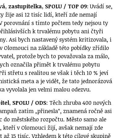
á, zastupitelka, SPOLU / TOP 09
: Uvádí se,
 žije asi 12 tisíc lidí, kteří zde nemají
 V porovnání s tímto počtem tedy nejsou ty
přihlásivších k trvalému pobytu ani čtyři
ny. Asi bych nastavený systém kritizovala, i
 v Olomouci na základě této pobídky zřídilo
vatel, protože bych to považovala za málo,
ych označila přimět k trvalému pobytu
ři střetu s realitou se však i těch 10 % jeví
istická meta a je vidět, že tato jednorázová
a vyvolala jen velmi malou odezvu.
itel, SPOLU / ODS
: Těch zhruba 400 nových
ampaň zatím „přinesla“, znamená ročně asi
c do městského rozpočtu. Město samo ale
, kteří v Olomouci žijí, avšak nemají zde
t až 15 tisíc. Vzhledem k této cílové skupině