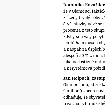
Dominika Kovaříkov
že v Olomouci fakticky
zřízený trvalý pobyt.
čtyři stovky nově se 
procenta z této skupi
kdyby si trvalý pobyt
jen 10 % takových oby
a naopak za úspěch b
alespoň 50 % z nich. P
jako nedostižně optim
a nesystémová pobídk
Jan Holpuch, zastup
Olomoučanů, které k
9 milionů korun naví
odhaduje, že obyvatel
trvalý pobyt, může bý