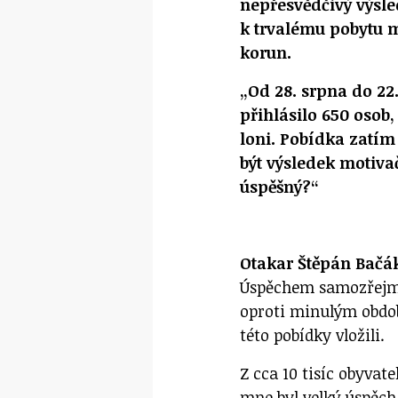
nepřesvědčivý výsle
k trvalému pobytu m
korun.
„Od 28. srpna do 22
přihlásilo 650 osob
loni. Pobídka zatím
být výsledek motiva
úspěšný?“
Otakar Štěpán Bačá
Úspěchem samozřejmě 
oproti minulým obdob
této pobídky vložili.
Z cca 10 tisíc obyvat
mne byl velký úspěch 