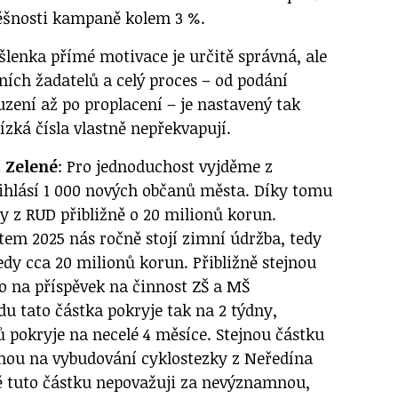
pěšnosti kampaně kolem 3 %.
šlenka přímé motivace je určitě správná, ale
ních žadatelů a celý proces – od podání
ouzení až po proplacení – je nastavený tak
ízká čísla vlastně nepřekvapují.
a Zelené
: Pro jednoduchost vyjděme z
řihlásí 1 000 nových občanů města. Díky tomu
y z RUD přibližně o 20 milionů korun.
em 2025 nás ročně stojí zimní údržba, tedy
tedy cca 20 milionů korun. Přibližně stejnou
o na příspěvek na činnost ZŠ a MŠ
u tato částka pokryje tak na 2 týdny,
ů pokryje na necelé 4 měsíce. Stejnou částku
ou na vybudování cyklostezky z Neředína
ě tuto částku nepovažuji za nevýznamnou,