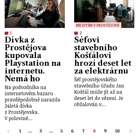
MEZITÍM V PROSTĚJOVĚ
1
2
Dívka z
Šéfovi
Prostějova
stavebního
kupovala
Košťálovi
Playstation na
hrozí deset let
internetu.
za elektrárnu
Nemá ho
Šéf prostějovského
stavebního úřadu Jan
Na podvodníka na
Košťál může jít až na
internetovém bazaru
deset let do vězení. Je
pravděpodobně narazila
obžalován v…
24letá dívka
z Prostějovska.
V polovině…
1
...
3
...
5
6
7
8
9
10