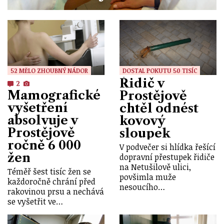
52 MĚLO ZHOUBNÝ NÁDOR
DOSTAL POKUTU 50 TISÍC
Řidič v
2
Mamografické
Prostějově
vyšetření
chtěl odnést
absolvuje v
kovový
Prostějově
sloupek
ročně 6 000
V podvečer si hlídka řešící
žen
dopravní přestupek řidiče
na Netušilově ulici,
Téměř šest tisíc žen se
povšimla muže
každoročně chrání před
nesoucího…
rakovinou prsu a nechává
se vyšetřit ve…