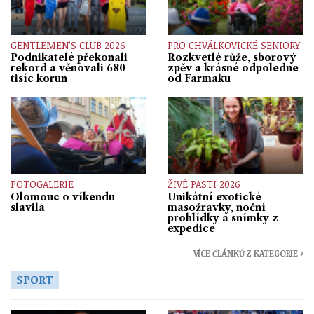
GENTLEMEN’S CLUB 2026
PRO CHVÁLKOVICKÉ SENIORY
Podnikatelé překonali
Rozkvetlé růže, sborový
rekord a věnovali 680
zpěv a krásné odpoledne
tisíc korun
od Farmaku
FOTOGALERIE
ŽIVÉ PASTI 2026
Olomouc o víkendu
Unikátní exotické
slavila
masožravky, noční
prohlídky a snímky z
expedice
VÍCE ČLÁNKŮ Z KATEGORIE ›
SPORT