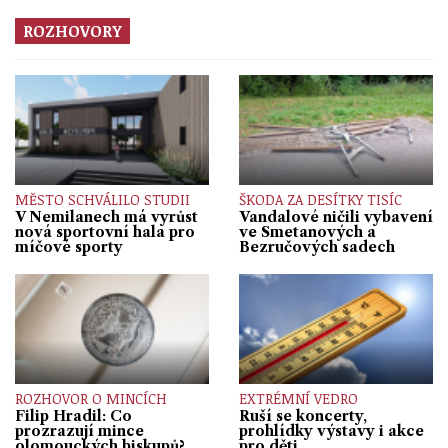
ROZHOVORY
MĚSTO SCHVÁLILO STUDII
ŠKODA ZA DESÍTKY TISÍC
V Nemilanech má vyrůst
Vandalové ničili vybavení
nová sportovní hala pro
ve Smetanových a
míčové sporty
Bezručových sadech
ROZHOVOR O MINCÍCH
EXTRÉMNÍ VEDRO
Filip Hradil: Co
Ruší se koncerty,
prozrazují mince
prohlídky výstavy i akce
olomouckých biskupů?
pro děti