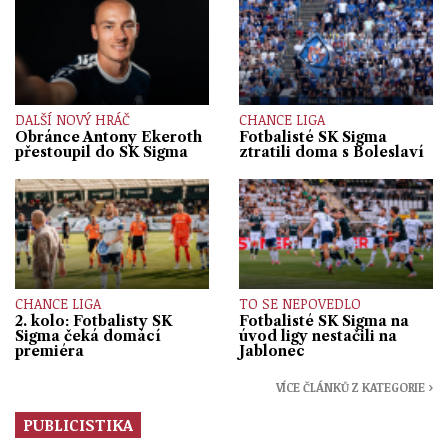
DALŠÍ NOVÝ HRÁČ
CHANCE LIGA
Obránce Antony Ekeroth
Fotbalisté SK Sigma
přestoupil do SK Sigma
ztratili doma s Boleslaví
CHANCE LIGA
TO SE NEPOVEDLO
2. kolo: Fotbalisty SK
Fotbalisté SK Sigma na
Sigma čeká domácí
úvod ligy nestačili na
premiéra
Jablonec
VÍCE ČLÁNKŮ Z KATEGORIE ›
PUBLICISTIKA