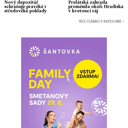
Nový depozitář
Prelátská zahrada
schraňuje pravěké i
proměnila okolí Hradiska
středověké poklady
v kvetoucí ráj
VÍCE ČLÁNKŮ Z KATEGORIE ›