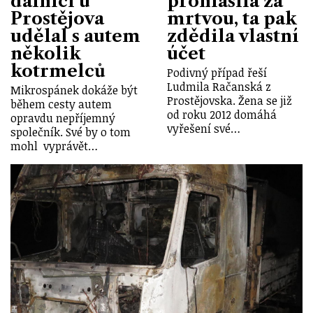
dálnici u
prohlásila za
Prostějova
mrtvou, ta pak
udělal s autem
zdědila vlastní
několik
účet
kotrmelců
Podivný případ řeší
Ludmila Račanská z
Mikrospánek dokáže být
Prostějovska. Žena se již
během cesty autem
od roku 2012 domáhá
opravdu nepříjemný
vyřešení své…
společník. Své by o tom
mohl vyprávět…