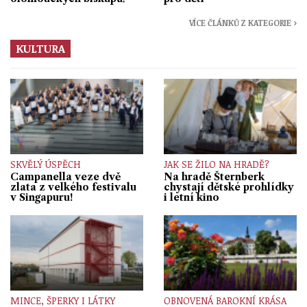
VÍCE ČLÁNKŮ Z KATEGORIE ›
KULTURA
SKVĚLÝ ÚSPĚCH
JAK SE ŽILO NA HRADĚ?
Campanella veze dvě
Na hradě Šternberk
zlata z velkého festivalu
chystají dětské prohlídky
v Singapuru!
i letní kino
MINCE, ŠPERKY I LÁTKY
OBNOVENÁ BAROKNÍ KRÁSA