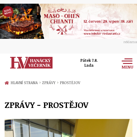
reklama
Pátek 7.8.
Lada
MENU
Zprávy
›
›
HLAVNÍ STRANA
ZPRÁVY
PROSTĚJOV
Rozhovory
Olomouc
ZPRÁVY - PROSTĚJOV
Kultura
Politika
Prostějov
Společnost
Hudba
Ekonomika
Přerov
Sport
Ženy