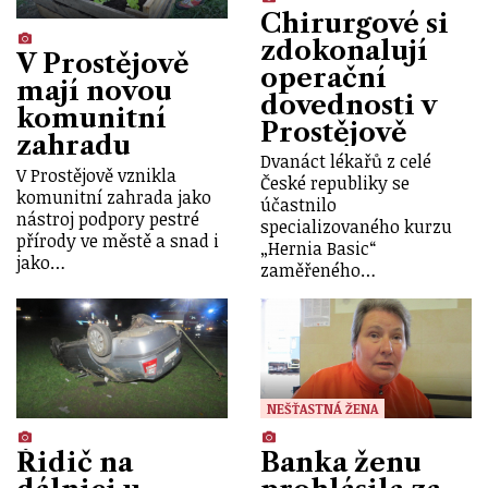
Chirurgové si
zdokonalují
V Prostějově
operační
mají novou
dovednosti v
komunitní
Prostějově
zahradu
Dvanáct lékařů z celé
V Prostějově vznikla
České republiky se
komunitní zahrada jako
účastnilo
nástroj podpory pestré
specializovaného kurzu
přírody ve městě a snad i
„Hernia Basic“
jako…
zaměřeného…
NEŠŤASTNÁ ŽENA
Řidič na
Banka ženu