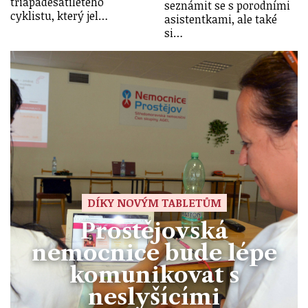
třiapadesátiletého
seznámit se s porodními
cyklistu, který jel…
asistentkami, ale také
si…
DÍKY NOVÝM TABLETŮM
Prostějovská
nemocnice bude lépe
komunikovat s
neslyšícími