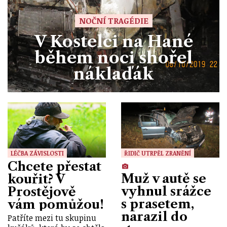
NOČNÍ TRAGÉDIE
V Kostelci na Hané
během noci shořel
náklaďák
LÉČBA ZÁVISLOSTI
ŘIDIČ UTRPĚL ZRANĚNÍ
Chcete přestat
Muž v autě se
kouřit? V
vyhnul srážce
Prostějově
s prasetem,
vám pomůžou!
narazil do
Patříte mezi tu skupinu