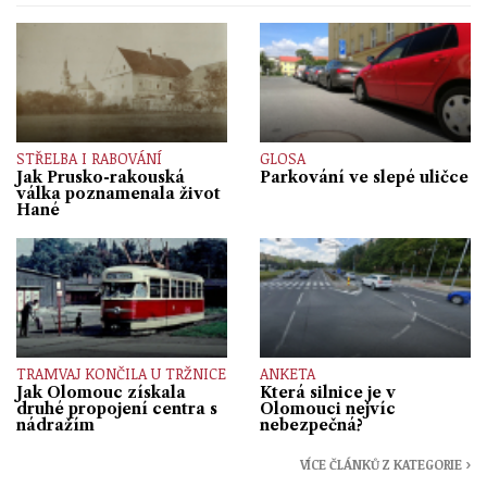
STŘELBA I RABOVÁNÍ
GLOSA
Jak Prusko-rakouská
Parkování ve slepé uličce
válka poznamenala život
Hané
TRAMVAJ KONČILA U TRŽNICE
ANKETA
Jak Olomouc získala
Která silnice je v
druhé propojení centra s
Olomouci nejvíc
nádražím
nebezpečná?
VÍCE ČLÁNKŮ Z KATEGORIE ›