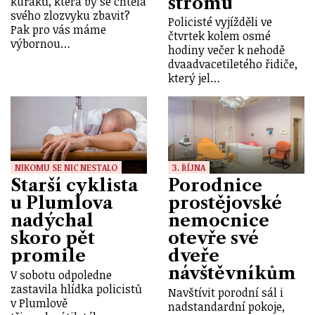
stromu
kuřáků, která by se chtěla
svého zlozvyku zbavit?
Policisté vyjížděli ve
Pak pro vás máme
čtvrtek kolem osmé
výbornou…
hodiny večer k nehodě
dvaadvacetiletého řidiče,
který jel…
NIKOMU SE NIC NESTALO
3. ŘÍJNA
Starší cyklista
Porodnice
u Plumlova
prostějovské
nadýchal
nemocnice
skoro pět
otevře své
promile
dveře
návštěvníkům
V sobotu odpoledne
zastavila hlídka policistů
Navštívit porodní sál i
v Plumlově
nadstandardní pokoje,