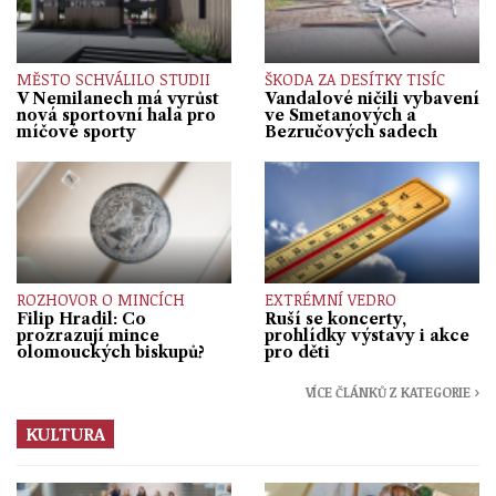
MĚSTO SCHVÁLILO STUDII
ŠKODA ZA DESÍTKY TISÍC
V Nemilanech má vyrůst
Vandalové ničili vybavení
nová sportovní hala pro
ve Smetanových a
míčové sporty
Bezručových sadech
ROZHOVOR O MINCÍCH
EXTRÉMNÍ VEDRO
Filip Hradil: Co
Ruší se koncerty,
prozrazují mince
prohlídky výstavy i akce
olomouckých biskupů?
pro děti
VÍCE ČLÁNKŮ Z KATEGORIE ›
KULTURA