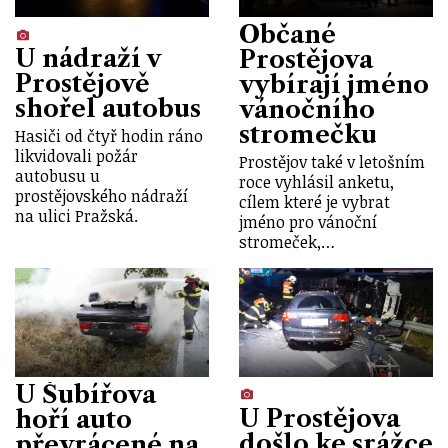
Občané
U nádraží v
Prostějova
Prostějově
vybírají jméno
shořel autobus
vánočního
stromečku
Hasiči od čtyř hodin ráno
likvidovali požár
Prostějov také v letošním
autobusu u
roce vyhlásil anketu,
prostějovského nádraží
cílem které je vybrat
na ulici Pražská.
jméno pro vánoční
stromeček,…
U Šubířova
U Prostějova
hoří auto
došlo ke srážce
převrácené na