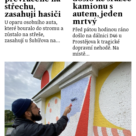
kamionu s
střechu,
autem, jeden
zasahují hasiči
mrtvý
U oparu osobního auta,
které bouralo do stromu a
Před pátou hodinou ráno
zůstalo na střeše,
došlo na dálnici D46 u
zasahují u Šubířova na…
Prostějova k tragické
dopravní nehodě. Na
místě…