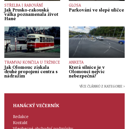
STŘELBA I RABOVÁNÍ
GLOSA
Jak Prusko-rakouská
Parkování ve slepé uličce
válka poznamenala život
Hané
TRAMVAJ KONČILA U TRŽNICE
ANKETA
Jak Olomouc získala
Která silnice je v
druhé propojení centra s
Olomouci nejvíc
nádražím
nebezpečná?
VÍCE ČLÁNKŮ Z KATEGORIE ›
HANÁCKÝ VEČERNÍK
Redakce
Kontakt
Všeobecné obchodní podmínky