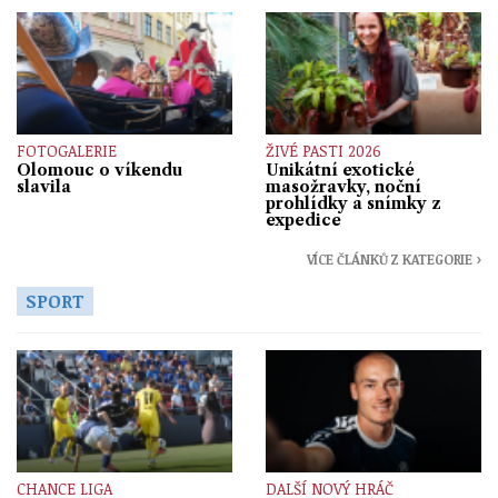
FOTOGALERIE
ŽIVÉ PASTI 2026
Olomouc o víkendu
Unikátní exotické
slavila
masožravky, noční
prohlídky a snímky z
expedice
VÍCE ČLÁNKŮ Z KATEGORIE ›
SPORT
CHANCE LIGA
DALŠÍ NOVÝ HRÁČ