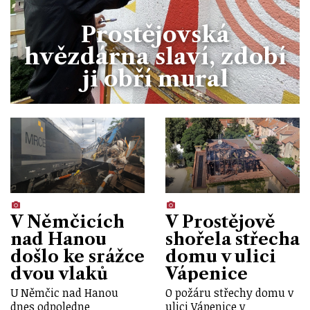
Prostějovská
hvězdárna slaví, zdobí
ji obří mural
V Němčicích
V Prostějově
nad Hanou
shořela střecha
došlo ke srážce
domu v ulici
dvou vlaků
Vápenice
U Němčic nad Hanou
O požáru střechy domu v
dnes odpoledne
ulici Vápenice v