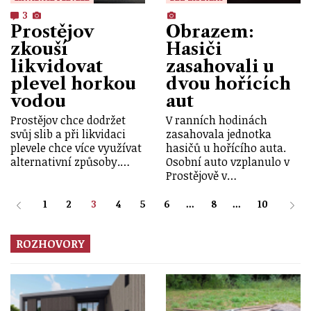
3
Prostějov
Obrazem:
zkouší
Hasiči
likvidovat
zasahovali u
plevel horkou
dvou hořících
vodou
aut
Prostějov chce dodržet
V ranních hodinách
svůj slib a při likvidaci
zasahovala jednotka
plevele chce více využívat
hasičů u hořícího auta.
alternativní způsoby.…
Osobní auto vzplanulo v
Prostějově v…
1
2
3
4
5
6
...
8
...
10
ROZHOVORY