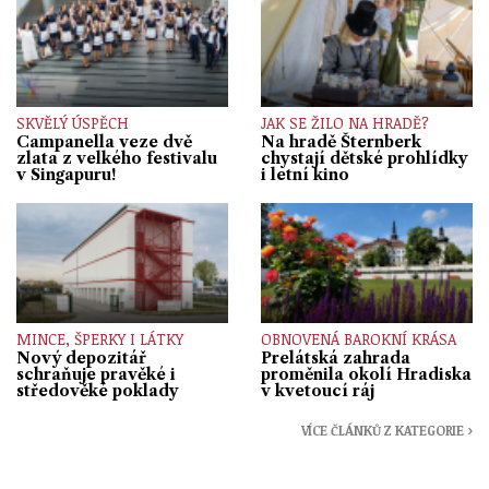
SKVĚLÝ ÚSPĚCH
JAK SE ŽILO NA HRADĚ?
Campanella veze dvě
Na hradě Šternberk
zlata z velkého festivalu
chystají dětské prohlídky
v Singapuru!
i letní kino
MINCE, ŠPERKY I LÁTKY
OBNOVENÁ BAROKNÍ KRÁSA
Nový depozitář
Prelátská zahrada
schraňuje pravěké i
proměnila okolí Hradiska
středověké poklady
v kvetoucí ráj
VÍCE ČLÁNKŮ Z KATEGORIE ›