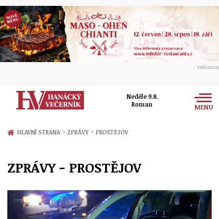
reklama
Neděle 9.8.
Roman
MENU
Zprávy
›
›
HLAVNÍ STRANA
ZPRÁVY
PROSTĚJOV
Rozhovory
Olomouc
ZPRÁVY - PROSTĚJOV
Kultura
Politika
Prostějov
Společnost
Hudba
Ekonomika
Přerov
Sport
Ženy