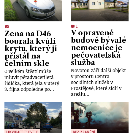
1
V opravené
Žena na D46
budově bývalé
bourala kvůli
nemocnice je
krytu, který jí
pečovatelská
přistál na
služba
čelním skle
Novotou září další objekt
O velkém štěstí může
v prostoru Centra
mluvit pětadvacetiletá
sociálních služeb v
řidička, která jela v úterý
Prostějově, které sídlí v
8. října odpoledne po…
areálu…
LIKVIDACE PLEVELE
BEZ ZRANĚNÍ