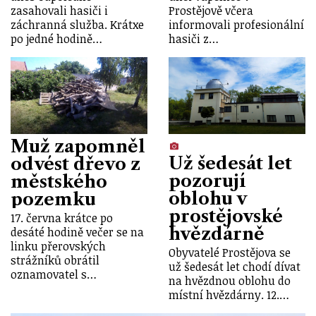
zasahovali hasiči i
Prostějově včera
záchranná služba. Krátxe
informovali profesionální
po jedné hodině…
hasiči z…
Muž zapomněl
Už šedesát let
odvést dřevo z
pozorují
městského
oblohu v
pozemku
prostějovské
17. června krátce po
hvězdárně
desáté hodině večer se na
linku přerovských
Obyvatelé Prostějova se
strážníků obrátil
už šedesát let chodí dívat
oznamovatel s…
na hvězdnou oblohu do
místní hvězdárny. 12.…