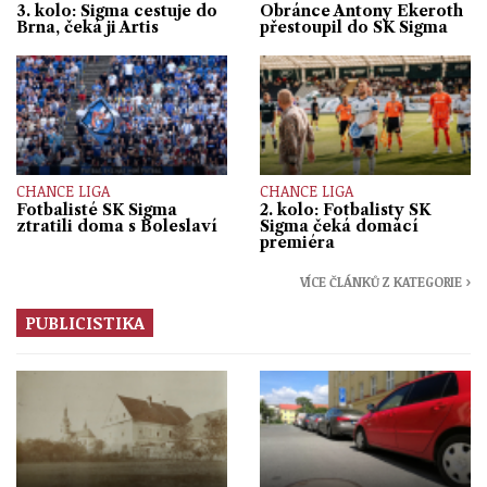
3. kolo: Sigma cestuje do
Obránce Antony Ekeroth
Brna, čeká ji Artis
přestoupil do SK Sigma
CHANCE LIGA
CHANCE LIGA
Fotbalisté SK Sigma
2. kolo: Fotbalisty SK
ztratili doma s Boleslaví
Sigma čeká domácí
premiéra
VÍCE ČLÁNKŮ Z KATEGORIE ›
PUBLICISTIKA