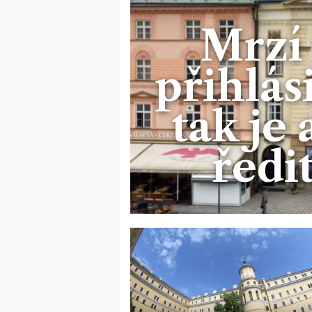
Mrzí 
přihlási
tak je
ředit