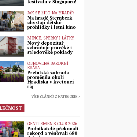
festivalu v Singapuru!
JAK SE ŽILO NA HRADĚ?
Na hradě Šternberk
chystají dětské
prohlídky i letní kino
MINCE, ŠPERKY I LÁTKY
Nový depozitář
schraňuje pravěké i
středověké poklady
OBNOVENÁ BAROKNÍ
KRÁSA
Prelátská zahrada
proměnila okolí
Hradiska v kvetoucí
ráj
VÍCE ČLÁNKŮ Z KATEGORIE ›
LEČNOST
GENTLEMEN’S CLUB 2026
Podnikatelé překonali
rekord a věnovali 680