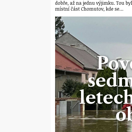
dobře, až na jednu výjimku. Tou by
místní část Chomutov, kde se…
Pov
sedm
letech
o