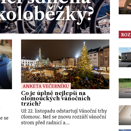
 koloběžky?
ROZ
ANKETA VEČERNÍKU
Co je úplně nejlepší na
olomouckých vánočních
trzích?
a
Už 22. listopadu odstartují Vánoční trhy
Olomouc. Než se znovu rozzáří vánoční
e se
strom před radnicí a…