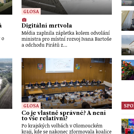
GLOSA
á
Digitální mrtvola
Média zaplnila zápletka kolem odvolání
 o
ministra pro místní rozvoj Ivana Bartoše
a odchodu Pirátů z…
SPO
GLOSA
Co je vlastně správné? A není
to vše relativní?
Po krajských volbách v Olomouckém
kraji, kde se nakonec zformovala koalice