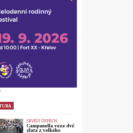
a
TURA
SKVĚLÝ ÚSPĚCH
Campanella veze dvě
zlata z velkého