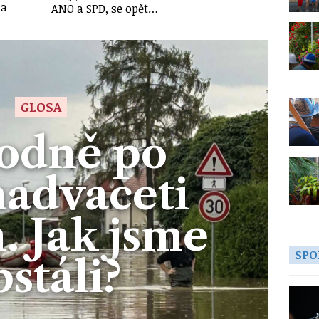
la
ANO a SPD, se opět…
GLOSA
odně po
advaceti
. Jak jsme
SPO
bstáli?