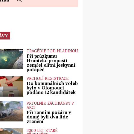
ÁVY
TRAGÉDIE POD HLADINOU
Při průzkumu
Hranické propasti
zemřel elitní jeskynní
potápěč
VRCHOLÍ REGISTRACE
Do komunálních voleb
bylo v Olomouci
podáno 12 kandidátek
VRTULNÍK ZÁCHRANKY V
AKCI
Při ranním požáru v
domě byli dva lidé
zraněni
3000 LET STARÉ