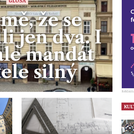
GLOSA
mě, že se
li jen dva. I
 ale mandát
ele silný
Reklam
KUL