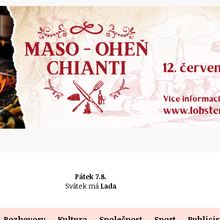
Pátek 7.8.
Svátek má
Lada
Rozhovory
Kultura
Společnost
Sport
Publicis