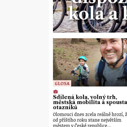
kola a
GLOSA
Sdílená kola, volný trh,
městská mobilita a spoust
otazníků
Olomouci dnes zcela reálně hrozí, ž
od příštího roku stane největším
městem v České republice…