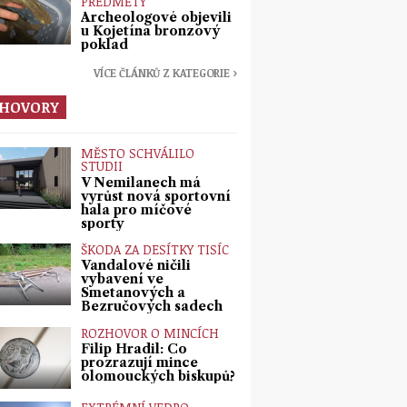
PŘEDMĚTY
Archeologové objevili
u Kojetína bronzový
poklad
VÍCE ČLÁNKŮ Z KATEGORIE ›
HOVORY
MĚSTO SCHVÁLILO
STUDII
V Nemilanech má
vyrůst nová sportovní
hala pro míčové
sporty
ŠKODA ZA DESÍTKY TISÍC
Vandalové ničili
vybavení ve
Smetanových a
Bezručových sadech
ROZHOVOR O MINCÍCH
Filip Hradil: Co
prozrazují mince
olomouckých biskupů?