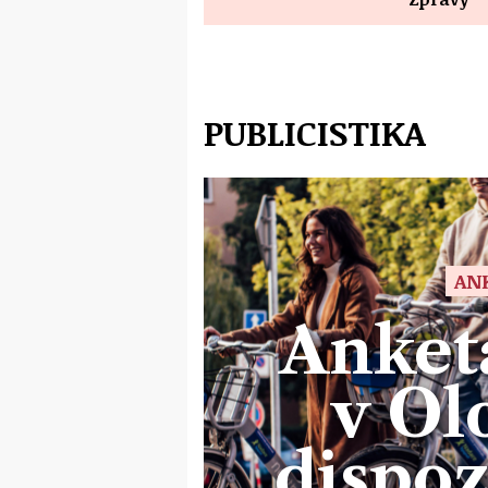
PUBLICISTIKA
AN
Anketa
v Ol
dispoz