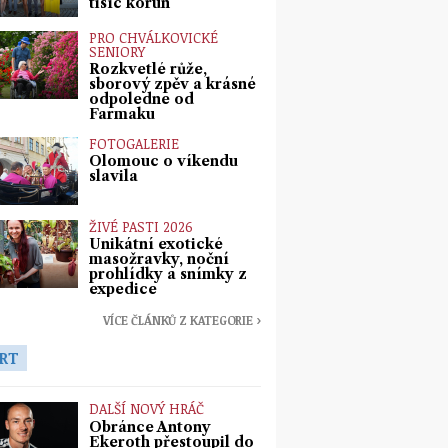
tisíc korun
PRO CHVÁLKOVICKÉ
SENIORY
Rozkvetlé růže,
sborový zpěv a krásné
odpoledne od
Farmaku
FOTOGALERIE
Olomouc o víkendu
slavila
ŽIVÉ PASTI 2026
Unikátní exotické
masožravky, noční
prohlídky a snímky z
expedice
VÍCE ČLÁNKŮ Z KATEGORIE ›
RT
DALŠÍ NOVÝ HRÁČ
Obránce Antony
Ekeroth přestoupil do