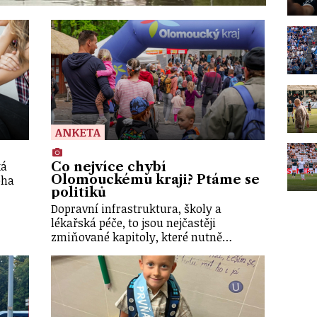
ANKETA
ká
Co nejvíce chybí
Olomouckému kraji? Ptáme se
oha
politiků
Dopravní infrastruktura, školy a
lékařská péče, to jsou nejčastěji
zmiňované kapitoly, které nutně…