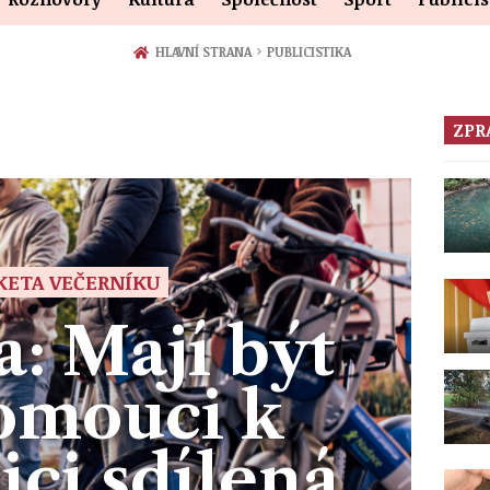
›
HLAVNÍ STRANA
PUBLICISTIKA
ZPR
KETA VEČERNÍKU
: Mají být
omouci k
ici sdílená