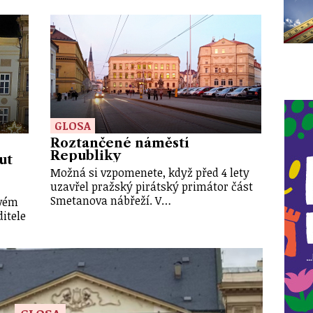
GLOSA
Roztančené náměstí
Republiky
ut
Možná si vzpomenete, když před 4 lety
uzavřel pražský pirátský primátor část
Smetanova nábřeží. V…
ovém
itele