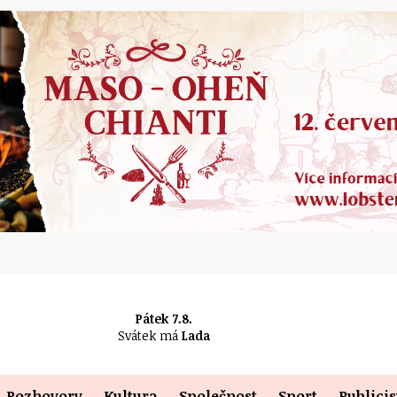
Pátek 7.8.
Svátek má
Lada
Rozhovory
Kultura
Společnost
Sport
Publicis