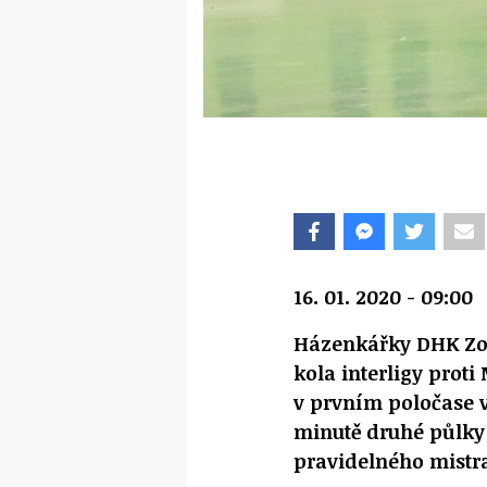
16. 01. 2020 - 09:00
Házenkářky DHK Zor
kola interligy prot
v prvním poločase 
minutě druhé půlky v
pravidelného mistr