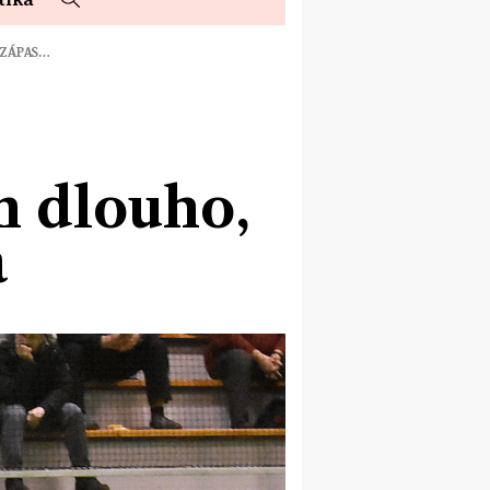
 ZÁPAS…
m dlouho,
a