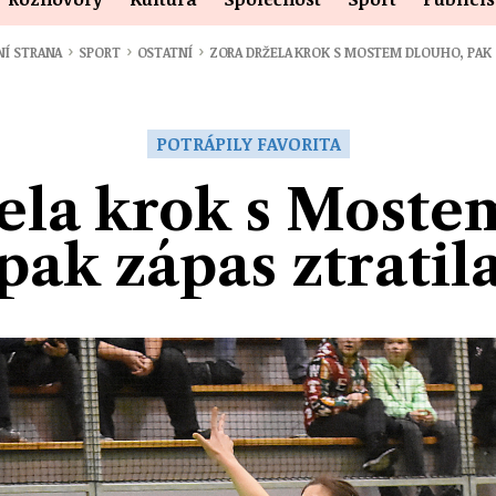
›
›
›
NÍ STRANA
SPORT
OSTATNÍ
ZORA DRŽELA KROK S MOSTEM DLOUHO, PAK
POTRÁPILY FAVORITA
ela krok s Moste
pak zápas ztratil