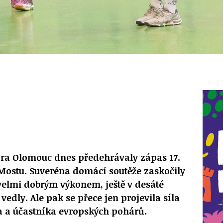
a Olomouc dnes předehrávaly zápas 17.
i Mostu. Suveréna domácí soutěže zaskočily
velmi dobrým výkonem, ještě v desáté
edly. Ale pak se přece jen projevila síla
a a účastníka evropských pohárů.