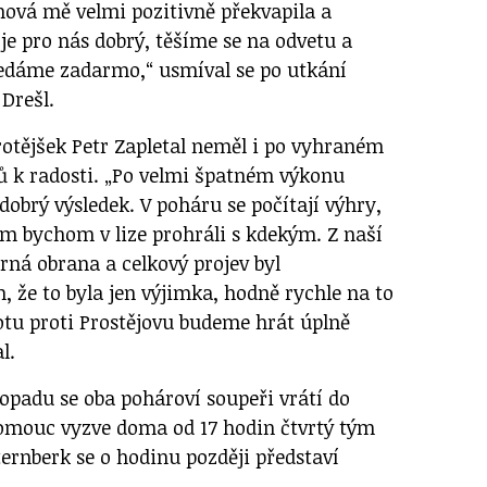
nová mě velmi pozitivně překvapila a
3 je pro nás dobrý, těšíme se na odvetu a
edáme zadarmo,“ usmíval se po utkání
Drešl.
otějšek Petr Zapletal neměl i po vyhraném
 k radosti. „Po velmi špatném výkonu
dobrý výsledek. V poháru se počítají výhry,
m bychom v lize prohráli s kdekým. Z naší
rná obrana a celkový projev byl
, že to byla jen výjimka, hodně rychle na to
tu proti Prostějovu budeme hrát úplně
l.
stopadu se oba pohároví soupeři vrátí do
lomouc vyzve doma od 17 hodin čtvrtý tým
ternberk se o hodinu později představí