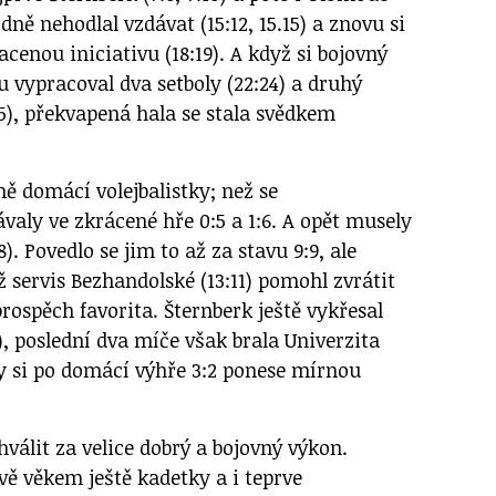
odně nehodlal vzdávat (15:12, 15.15) a znovu si
acenou iniciativu (18:19). A když si bojovný
u vypracoval dva setboly (22:24) a druhý
5), překvapená hala se stala svědkem
ě domácí volejbalistky; než se
valy ve zkrácené hře 0:5 a 1:6. A opět musely
8). Povedlo se jim to až za stavu 9:9, ale
Až servis Bezhandolské (13:11) pomohl zvrátit
prospěch favorita. Šternberk ještě vykřesal
2), poslední dva míče však brala Univerzita
y si po domácí výhře 3:2 ponese mírnou
válit za velice dobrý a bojovný výkon.
vě věkem ještě kadetky a i teprve