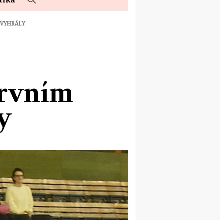
 VYHRÁLY
prvním
y