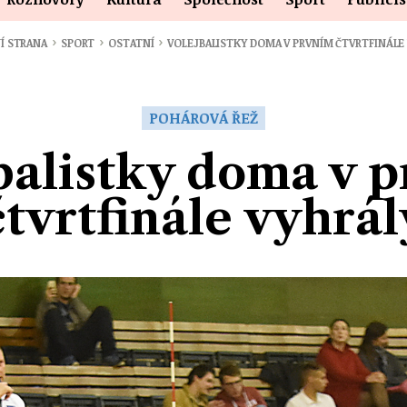
›
›
›
Í STRANA
SPORT
OSTATNÍ
VOLEJBALISTKY DOMA V PRVNÍM ČTVRTFINÁLE
POHÁROVÁ ŘEŽ
balistky doma v 
čtvrtfinále vyhrál