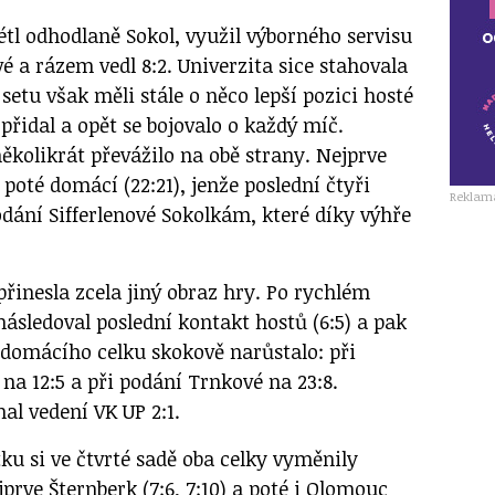
étl odhodlaně Sokol, využil výborného servisu
 a rázem vedl 8:2. Univerzita sice stahovala
ně setu však měli stále o něco lepší pozici hosté
 přidal a opět se bojovalo o každý míč.
ěkolikrát převážilo na obě strany. Nejprve
, poté domácí (22:21), jenže poslední čtyři
Reklam
odání Sifferlenové Sokolkám, které díky výhře
 přinesla zcela jiný obraz hry. Po rychlém
ásledoval poslední kontakt hostů (6:5) a pak
 domácího celku skokově narůstalo: při
na 12:5 a při podání Trnkové na 23:8.
al vedení VK UP 2:1.
u si ve čtvrté sadě oba celky vyměnily
prve Šternberk (7:6, 7:10) a poté i Olomouc