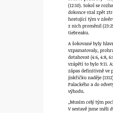
(12:10). Sokol se rozh
dokonce vzal zpět ztr
hostující tým v závěr
z nich proměnil (23:2
tiebreaku.
A šokované byly hlavn
vzpamatovaly, prohrá
dotahovat (4:6, 4:8, 6:
vzápětí to bylo 9:11. 
zápas definitivně ve 
jiskřičku naděje (131
Palackého a do odvet
výhodu.
„Musím celý tým poch
V sestavě jsme měli d