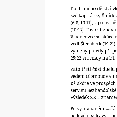
Do druhého dějství vl
své kapitánky Šmídové
(6:8, 10:11), v polovi
(10:13). Favorit znovu
V koncovce se skóre n
vedl Šternberk (19:21)
výměny patřily při p
25:22 srovnaly na 1:1.
Zato třetí část duelu
vedení Olomouce 4:1 n
už skóre ve prospěch
servisu Bezhandolské 
Výsledek 25:11 znamen
Po vyrovnaném začátk
bodové pozdravy - nej