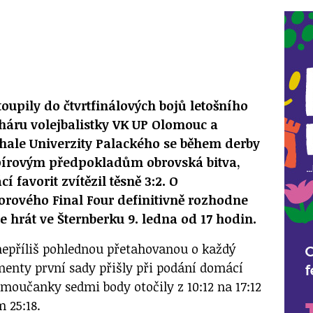
oupily do čtvrtfinálových bojů letošního
háru volejbalistky VK UP Olomouc a
 hale Univerzity Palackého se během derby
pírovým předpokladům obrovská bitva,
 favorit zvítězil těsně 3:2. O
rového Final Four definitivně rozhodne
e hrát ve Šternberku 9. ledna od 17 hodin.
nepříliš pohlednou přetahovanou o každý
enty první sady přišly při podání domácí
omoučanky sedmi body otočily z 10:12 na 17:12
 25:18.