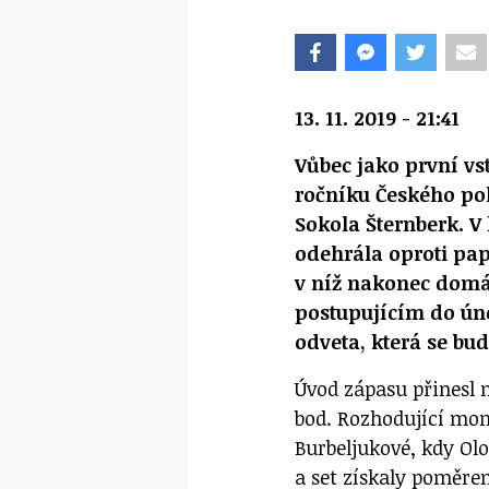
13. 11. 2019 - 21:41
Vůbec jako první vst
ročníku Českého po
Sokola Šternberk. V
odehrála oproti pa
v níž nakonec domácí
postupujícím do úno
odveta, která se bud
Úvod zápasu přinesl 
bod. Rozhodující mom
Burbeljukové, kdy Ol
a set získaly poměrem