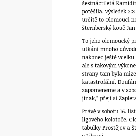
šestnáctiletá Kamidi
potěšila. Výsledek 2:
určitě to Olomouci n
šternberský kouč Jan 
To jeho olomoucký pr
utkání mnoho důvodů
nakonec ještě vcelku 
ale s takovým výkone
strany tam byla mize
katastrofální. Doufám
zapomeneme a v sobo
jinak,“ přeji si Zapleta
Právě v sobotu 16. li
ligového kolotoče. O
tabulky Prostějov a Š
v Liberci.