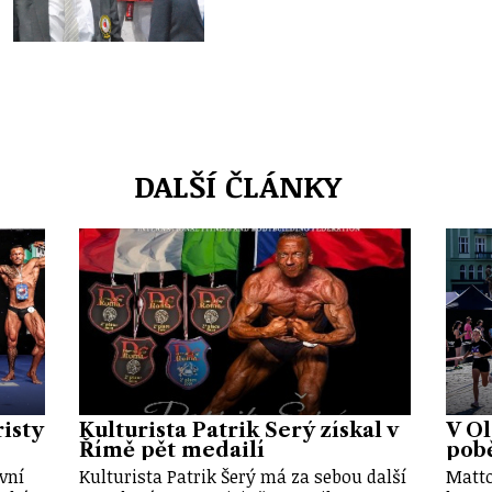
DALŠÍ ČLÁNKY
risty
Kulturista Patrik Šerý získal v
V O
Římě pět medailí
pobě
vní
Kulturista Patrik Šerý má za sebou další
Matto