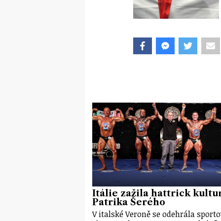
Itálie zažila hattrick kultu
Patrika Šerého
V italské Veroně se odehrála sporto