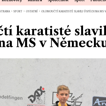
›
›
›
 STRANA
SPORT
OSTATNÍ
OLOMOUČTÍ KARATISTÉ SLAVILI ÚSPĚCH NA MS
í karatisté slavi
na MS v Německ