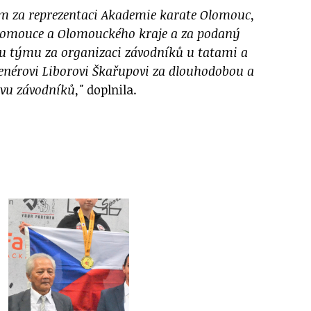
m za reprezentaci Akademie karate Olomouc,
lomouce a Olomouckého kraje a za podaný
u týmu za organizaci závodníků u tatami a
renérovi Liborovi Škařupovi za dlouhodobou a
vu závodníků,"
doplnila.