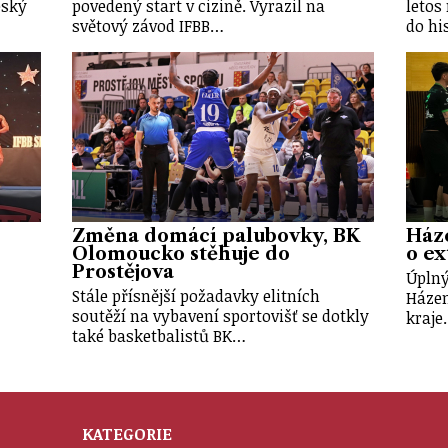
eský
povedený start v cizině. Vyrazil na
letos
světový závod IFBB…
do hi
Změna domácí palubovky, BK
Háze
Olomoucko stěhuje do
o ex
Prostějova
Úplný
Stále přísnější požadavky elitních
Háze
soutěží na vybavení sportovišť se dotkly
kraje
také basketbalistů BK…
KATEGORIE