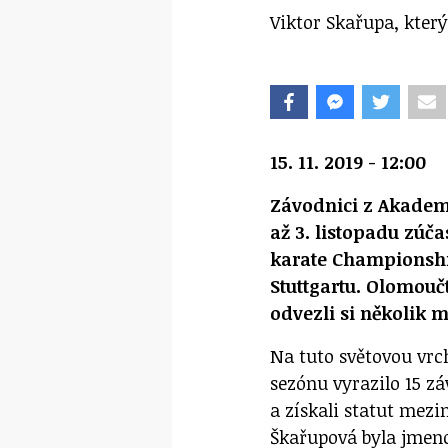
Viktor Skařupa, který
15. 11. 2019 - 12:00
Závodnici z Akademi
až 3. listopadu zúč
karate
Championship
Stuttgartu. Olomouč
odvezli si několik m
Na tuto světovou vrc
sezónu vyrazilo 15 zá
a získali statut mez
Škařupová byla jmen