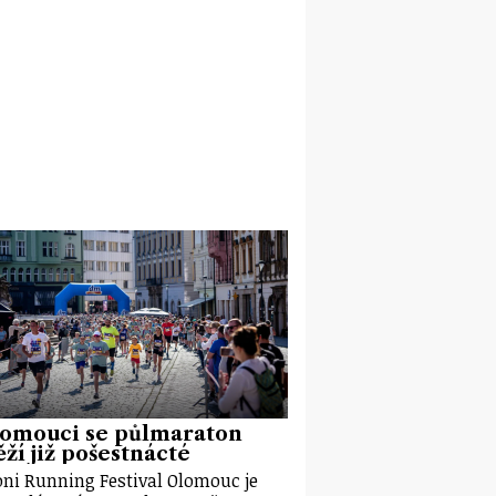
lomouci se půlmaraton
ží již pošestnácté
ni Running Festival Olomouc je