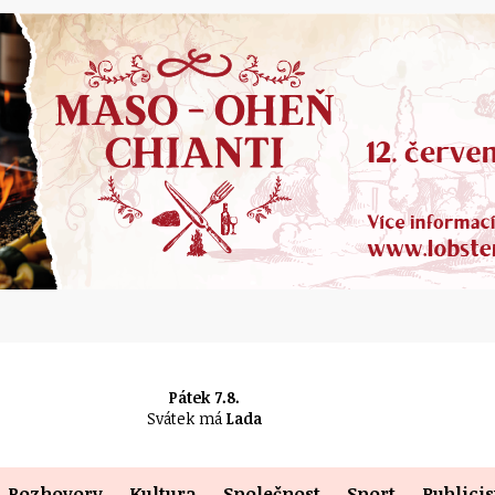
Pátek 7.8.
Svátek má
Lada
Rozhovory
Kultura
Společnost
Sport
Publicis