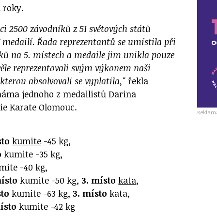
 roky.
i 2500 závodníků z 51 světových států
7 medailí. Řada reprezentantů se umístila při
ků na 5. místech a medaile jim unikla pouze
věle reprezentovali svým výkonem naši
kterou absolvovali se vyplatila,"
řekla
máma jednoho z medailistů Darina
ie Karate Olomouc.
Reklam
sto
kumite
-45 kg,
o
kumite -35 kg,
ite -40 kg,
místo
kumite -50 kg,
3. místo
kata
,
sto
kumite -63 kg,
3. místo
kata,
ísto
kumite -42 kg