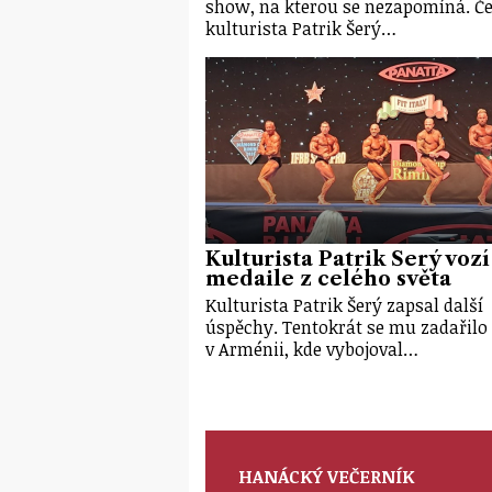
show, na kterou se nezapomíná. Č
kulturista Patrik Šerý…
Kulturista Patrik Šerý vozí
medaile z celého světa
Kulturista Patrik Šerý zapsal další
úspěchy. Tentokrát se mu zadařilo
v Arménii, kde vybojoval…
HANÁCKÝ VEČERNÍK