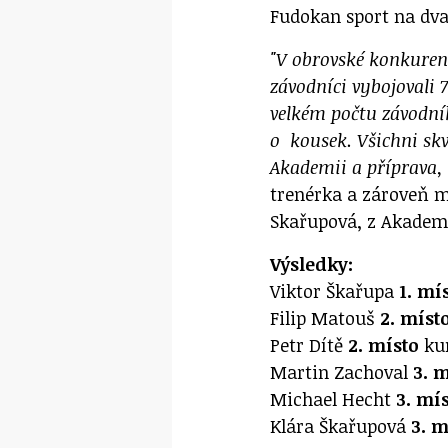
Fudokan sport na dva
"V obrovské konkurenc
závodníci vybojovali 
velkém počtu závodní
o kousek. Všichni sk
Akademii a příprava, 
trenérka a zároveň 
Skařupová, z Akadem
Výsledky:
Viktor Škařupa
1. mí
Filip Matouš
2. míst
Petr Dítě
2. místo
kum
Martin Zachoval
3. 
Michael Hecht
3. mí
Klára Škařupová
3. m