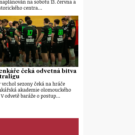
 naplánován na sobotu 13. června a
storického centra…
nkáře čeká odvetná bitva
traligu
 vrchol sezony čeká na hráče
nkářská akademie olomouckého
. V odvetě baráže o postup…