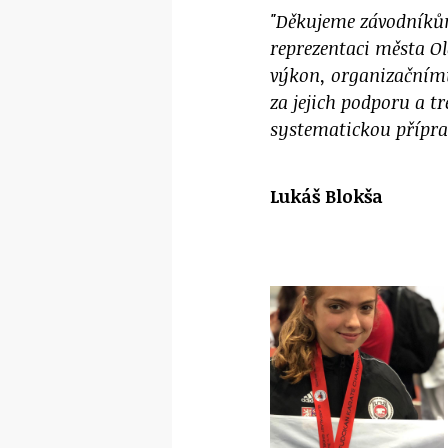
"Děkujeme závodníků
reprezentaci města O
výkon, organizačním
za jejich podporu a t
systematickou přípra
Lukáš Blokša