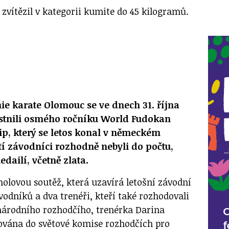
 zvítězil v kategorii kumite do 45 kilogramů.
e karate Olomouc se ve dnech 31. října
astnili osmého ročníku World Fudokan
, který se letos konal v německém
tí závodníci rozhodně nebyli do počtu,
edailí, včetně zlata.
holovou soutěž, která uzavírá letošní závodní
vodníků a dva trenéři, kteří také rozhodovali
inárodního rozhodčího, trenérka Darina
ována do světové komise rozhodčích pro