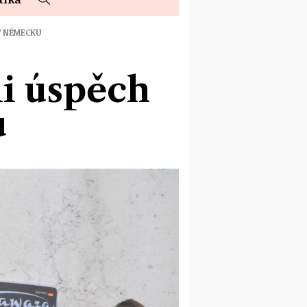
 V NĚMECKU
li úspěch
u