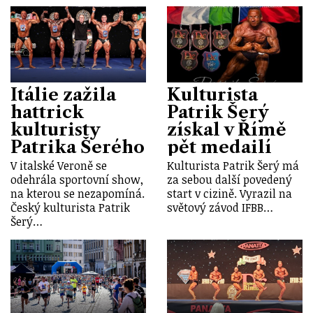
Itálie zažila
Kulturista
hattrick
Patrik Šerý
kulturisty
získal v Římě
Patrika Šerého
pět medailí
V italské Veroně se
Kulturista Patrik Šerý má
odehrála sportovní show,
za sebou další povedený
na kterou se nezapomíná.
start v cizině. Vyrazil na
Český kulturista Patrik
světový závod IFBB…
Šerý…