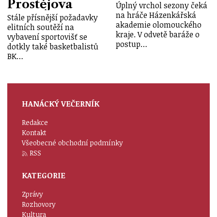
Prostějova
Úplný vrchol sezony čeká
na hráče Házenkářská
Stále přísnější požadavky
akademie olomouckého
elitních soutěží na
kraje. V odvetě baráže o
vybavení sportovišť se
postup…
dotkly také basketbalistů
BK…
HANÁCKÝ VEČERNÍK
Redakce
Kontakt
Všeobecné obchodní podmínky
RSS
KATEGORIE
Zprávy
Rozhovory
Kultura