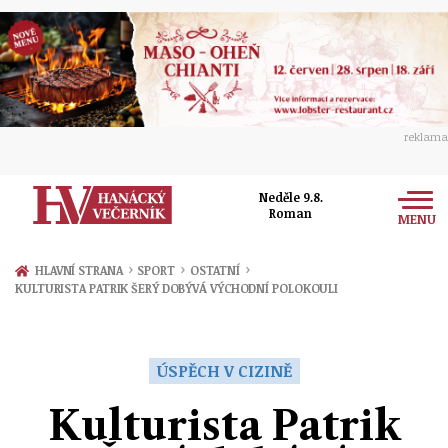
reklama
Neděle 9.8.
Roman
MENU
Zprávy
›
›
›
HLAVNÍ STRANA
SPORT
OSTATNÍ
KULTURISTA PATRIK ŠERÝ DOBÝVÁ VÝCHODNÍ POLOKOULI
Rozhovory
Olomouc
Kultura
Politika
Prostějov
ÚSPĚCH V CIZINĚ
Společnost
Hudba
Ekonomika
Kulturista Patrik
Přerov
Sport
Ženy