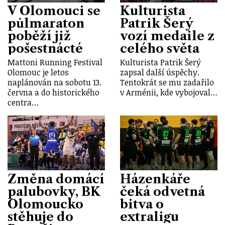
V Olomouci se
Kulturista
půlmaraton
Patrik Šerý
poběží již
vozí medaile z
pošestnácté
celého světa
Mattoni Running Festival
Kulturista Patrik Šerý
Olomouc je letos
zapsal další úspěchy.
naplánován na sobotu 13.
Tentokrát se mu zadařilo
června a do historického
v Arménii, kde vybojoval…
centra…
Změna domácí
Házenkáře
palubovky, BK
čeká odvetná
Olomoucko
bitva o
stěhuje do
extraligu