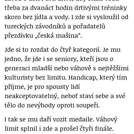
třeba za dvanáct hodin drtivými tréninky
skoro bez jídla a vody. I zde si vysloužil od
tureckých závodníků a pořadatelů
přezdívku „česká mašina“.
Jde si to rozdat do čtyř kategorií. Je mu
jedno, že jde i se seniory, kteří jsou o
generaci mladší nebo váhově s nejtěžšími
kulturisty bez limitu. Handicap, který tím
příjme, je pro spousty lidí
neakceptovatelný, neboť staví sebe a své
tělo do nevýhody oproti soupeři.
I tak se mu daří vozit medaile. Váhový
limit splnil i zde a prošel čtyři finále.