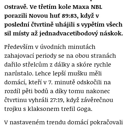
Ostravě. Ve třetím kole Maxa NBL
porazili Novou huť 89:83, když v
poslední čtvrtině uhájili s vypětím všech
sil místy až jednadvacetibodový náskok.
Především v úvodních minutách
zahajovací periody se na obou stranách
dařilo střelcům z dálky a skóre rychle
narůstalo. Lehce lepší mušku měli
domácí, kteří v 7. minutě odskočili na
rozdíl pěti bodů a díky tomu nakonec
čtvrtinu vyhráli 27:19, když závěrečnou
trojku s klaksonem trefil Goga.
V nastaveném trendu domácí pokračovali