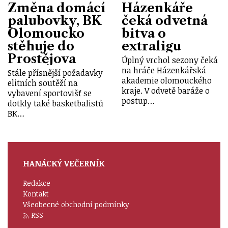
Změna domácí
Házenkáře
palubovky, BK
čeká odvetná
Olomoucko
bitva o
stěhuje do
extraligu
Prostějova
Úplný vrchol sezony čeká
na hráče Házenkářská
Stále přísnější požadavky
akademie olomouckého
elitních soutěží na
kraje. V odvetě baráže o
vybavení sportovišť se
postup…
dotkly také basketbalistů
BK…
HANÁCKÝ VEČERNÍK
Redakce
Kontakt
Všeobecné obchodní podmínky
RSS