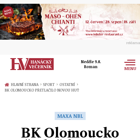
reklama
Neděle 9.8.
Roman
MENU
Zprávy
›
›
›
HLAVNÍ STRANA
SPORT
OSTATNÍ
BK OLOMOUCKO PŘETLAČILO NOVOU HUŤ
Rozhovory
Olomouc
Kultura
Politika
Prostějov
MAXA NBL
Společnost
Hudba
Ekonomika
BK Olomoucko
Přerov
Sport
Ženy