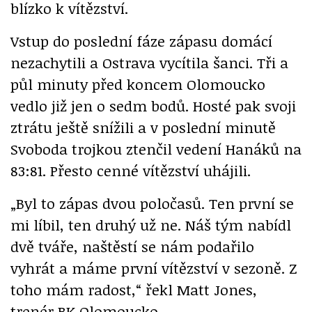
blízko k vítězství.
Vstup do poslední fáze zápasu domácí
nezachytili a Ostrava vycítila šanci. Tři a
půl minuty před koncem Olomoucko
vedlo již jen o sedm bodů. Hosté pak svoji
ztrátu ještě snížili a v poslední minutě
Svoboda trojkou ztenčil vedení Hanáků na
83:81. Přesto cenné vítězství uhájili.
„Byl to zápas dvou poločasů. Ten první se
mi líbil, ten druhý už ne. Náš tým nabídl
dvě tváře, naštěstí se nám podařilo
vyhrát a máme první vítězství v sezoně. Z
toho mám radost,“ řekl Matt Jones,
trenér BK Olomoucko.