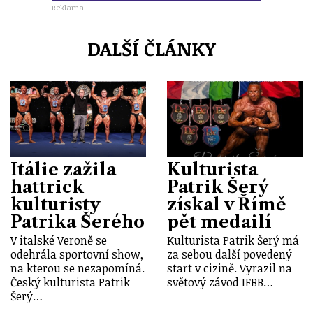
Reklama
DALŠÍ ČLÁNKY
Itálie zažila
Kulturista
hattrick
Patrik Šerý
kulturisty
získal v Římě
Patrika Šerého
pět medailí
V italské Veroně se
Kulturista Patrik Šerý má
odehrála sportovní show,
za sebou další povedený
na kterou se nezapomíná.
start v cizině. Vyrazil na
Český kulturista Patrik
světový závod IFBB…
Šerý…