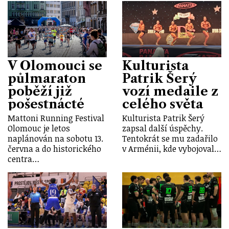
V Olomouci se
Kulturista
půlmaraton
Patrik Šerý
poběží již
vozí medaile z
pošestnácté
celého světa
Mattoni Running Festival
Kulturista Patrik Šerý
Olomouc je letos
zapsal další úspěchy.
naplánován na sobotu 13.
Tentokrát se mu zadařilo
června a do historického
v Arménii, kde vybojoval…
centra…