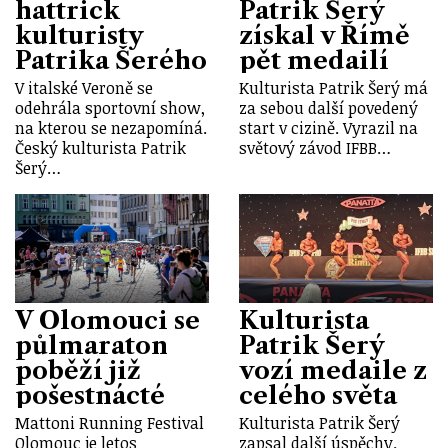
hattrick
Patrik Šerý
kulturisty
získal v Římě
Patrika Šerého
pět medailí
V italské Veroně se
Kulturista Patrik Šerý má
odehrála sportovní show,
za sebou další povedený
na kterou se nezapomíná.
start v cizině. Vyrazil na
Český kulturista Patrik
světový závod IFBB…
Šerý…
V Olomouci se
Kulturista
půlmaraton
Patrik Šerý
poběží již
vozí medaile z
pošestnácté
celého světa
Mattoni Running Festival
Kulturista Patrik Šerý
Olomouc je letos
zapsal další úspěchy.