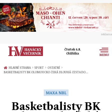
reklama
Čtvrtek 6.8.
Oldřiška
MENU
Zprávy
›
›
›
HLAVNÍ STRANA
SPORT
OSTATNÍ
BASKETBALISTY BK OLOMOUCKO ČEKÁ DLOUHÁ CESTA DO…
Rozhovory
Olomouc
Kultura
Politika
Prostějov
MAXA NBL
Společnost
Hudba
Ekonomika
Basketbalisty BK
Přerov
Sport
Ženy