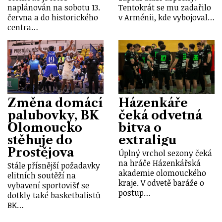
naplánován na sobotu 13.
Tentokrát se mu zadařilo
června a do historického
v Arménii, kde vybojoval…
centra…
Změna domácí
Házenkáře
palubovky, BK
čeká odvetná
Olomoucko
bitva o
stěhuje do
extraligu
Prostějova
Úplný vrchol sezony čeká
na hráče Házenkářská
Stále přísnější požadavky
akademie olomouckého
elitních soutěží na
kraje. V odvetě baráže o
vybavení sportovišť se
postup…
dotkly také basketbalistů
BK…