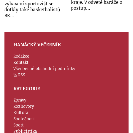
kraje. V odvetě baráže o
vybavení sportovišť se
postup…
dotkly také basketbalistů
BK…
HANÁCKÝ VEČERNÍK
Redakce
Kontakt
Všeobecné obchodní podmínky
RSS
KATEGORIE
Zprávy
Rozhovory
Kultura
Společnost
Sport
Publicistika