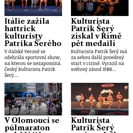
Itálie zažila
Kulturista
hattrick
Patrik Šerý
kulturisty
získal v Římě
Patrika Šerého
pět medailí
V italské Veroně se
Kulturista Patrik Šerý má
odehrála sportovní show,
za sebou další povedený
na kterou se nezapomíná.
start v cizině. Vyrazil na
Český kulturista Patrik
světový závod IFBB…
Šerý…
V Olomouci se
Kulturista
půlmaraton
Patrik Šerý