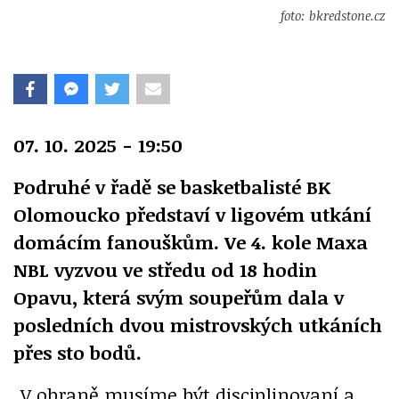
foto: bkredstone.cz
07. 10. 2025 - 19:50
Podruhé v řadě se basketbalisté BK
Olomoucko představí v ligovém utkání
domácím fanouškům. Ve 4. kole Maxa
NBL vyzvou ve středu od 18 hodin
Opavu, která svým soupeřům dala v
posledních dvou mistrovských utkáních
přes sto bodů.
„V obraně musíme být disciplinovaní a