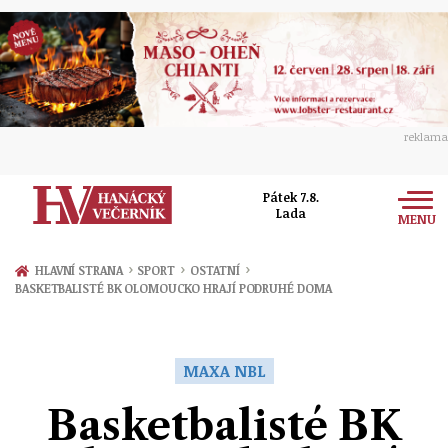
reklama
Pátek 7.8.
Lada
MENU
Zprávy
›
›
›
HLAVNÍ STRANA
SPORT
OSTATNÍ
BASKETBALISTÉ BK OLOMOUCKO HRAJÍ PODRUHÉ DOMA
Rozhovory
Olomouc
Kultura
Politika
Prostějov
MAXA NBL
Společnost
Hudba
Ekonomika
Basketbalisté BK
Přerov
Sport
Ženy