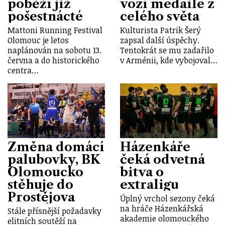
poběží již
vozí medaile z
pošestnácté
celého světa
Mattoni Running Festival
Kulturista Patrik Šerý
Olomouc je letos
zapsal další úspěchy.
naplánován na sobotu 13.
Tentokrát se mu zadařilo
června a do historického
v Arménii, kde vybojoval…
centra…
Změna domácí
Házenkáře
palubovky, BK
čeká odvetná
Olomoucko
bitva o
stěhuje do
extraligu
Prostějova
Úplný vrchol sezony čeká
na hráče Házenkářská
Stále přísnější požadavky
akademie olomouckého
elitních soutěží na