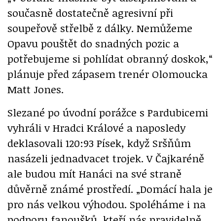
současně dostatečně agresivní při
soupeřově střelbě z dálky. Nemůžeme
Opavu pouštět do snadných pozic a
potřebujeme si pohlídat obranný doskok,“
plánuje před zápasem trenér Olomoucka
Matt Jones.
Slezané po úvodní porážce s Pardubicemi
vyhráli v Hradci Králové a naposledy
deklasovali 120:93 Písek, když Sršňům
nasázeli jednadvacet trojek. V Čajkaréně
ale budou mít Hanáci na své straně
důvěrně známé prostředí. „Domácí hala je
pro nás velkou výhodou. Spoléháme i na
podporu fanoušků, kteří nás pravidelně