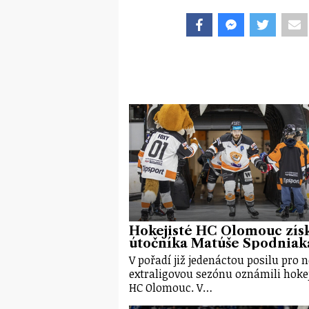
Hokejisté HC Olomouc získ
útočníka Matúše Spodniak
V pořadí již jedenáctou posilu pro 
extraligovou sezónu oznámili hokej
HC Olomouc. V…