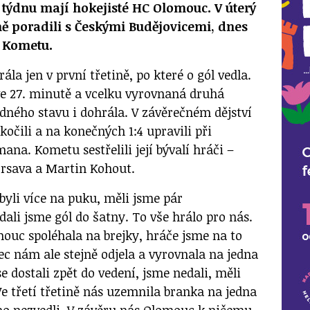
týdnu mají hokejisté HC Olomouc. V úterý
ě poradili s Českými Budějovicemi, dnes
ě Kometu.
la jen v první třetině, po které o gól vedla.
e 27. minutě a vcelku vyrovnaná druhá
odného stavu i dohrála. V závěrečném dějství
očili a na konečných 1:4 upravili při
ana. Kometu sestřelili její bývalí hráči –
rsava a Martin Kohout.
 byli více na puku, měli jsme pár
dali jsme gól do šatny. To vše hrálo pro nás.
mouc spoléhala na brejky, hráče jsme na to
c nám ale stejně odjela a vyrovnala na jedna
e dostali zpět do vedení, jsme nedali, měli
e třetí třetině nás uzemnila branka na jedna
oho nezvedli. V závěru nás Olomouc k ničemu