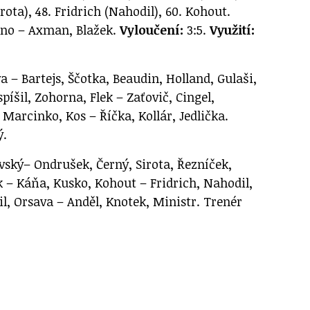
rota), 48. Fridrich (Nahodil), 60. Kohout.
ano – Axman, Blažek.
Vyloučení:
3:5.
Využití:
a – Bartejs, Ščotka, Beaudin, Holland, Gulaši,
píšil, Zohorna, Flek – Zaťovič, Cingel,
Marcinko, Kos – Říčka, Kollár, Jedlička.
ý.
ký– Ondrušek, Černý, Sirota, Řezníček,
k – Káňa, Kusko, Kohout – Fridrich, Nahodil,
l, Orsava – Anděl, Knotek, Ministr. Trenér