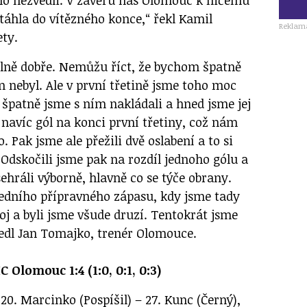
táhla do vítězného konce,“ řekl Kamil
Reklam
ty.
lně dobře. Nemůžu říct, že bychom špatně
m nebyl. Ale v první třetině jsme toho moc
 špatně jsme s ním nakládali a hned jsme jej
e navíc gól na konci první třetiny, což nám
 Pak jsme ale přežili dvě oslabení a to si
Odskočili jsme pak na rozdíl jednoho gólu a
ehráli výborně, hlavně co se týče obrany.
sledního přípravného zápasu, kdy jsme tady
oj a byli jsme všude druzí. Tentokrát jsme
vedl Jan Tomajko, trenér Olomouce.
Olomouc 1:4 (1:0, 0:1, 0:3)
20. Marcinko (Pospíšil) – 27. Kunc (Černý),