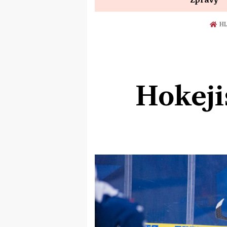
HL
Hokeji