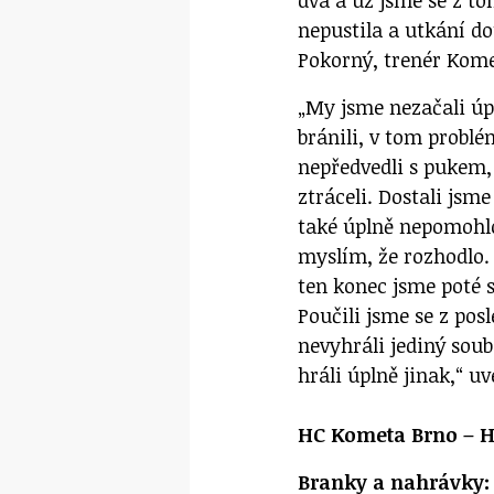
nepustila a utkání do
Pokorný, trenér Kome
„My jsme nezačali úp
bránili, v tom problé
nepředvedli s pukem,
ztráceli. Dostali jsm
také úplně nepomohlo.
myslím, že rozhodlo. 
ten konec jsme poté s
Poučili jsme se z po
nevyhráli jediný soub
hráli úplně jinak,“ u
HC Kometa Brno – HC 
Branky a nahrávky: