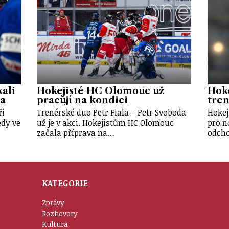
ali
Hokejisté HC Olomouc už
Hok
a
pracují na kondici
tren
ři
Trenérské duo Petr Fiala – Petr Svoboda
Hokej
edy ve
už je v akci. Hokejistům HC Olomouc
pro n
začala příprava na…
odcho
KATEGORIE
Zprávy
Rozhovory
Kultura