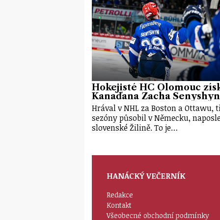
Hokejisté HC Olomouc získ
Kanaďana Zacha Senyshyn
Hrával v NHL za Boston a Ottawu, t
sezóny působil v Německu, naposl
slovenské Žilině. To je…
HANÁCKÝ VEČERNÍK
Redakce
Kontakt
Všeobecné obchodní podmínky