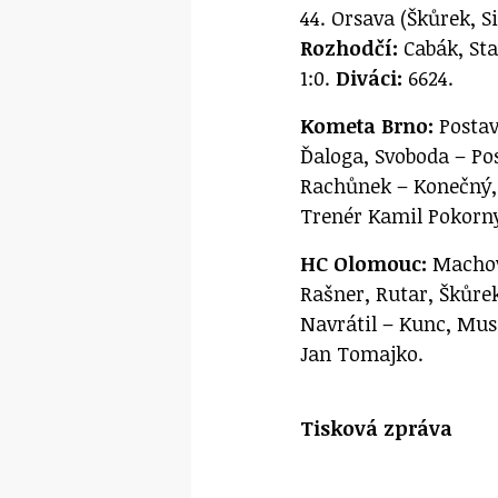
44. Orsava (Škůrek, Si
Rozhodčí:
Cabák, St
1:0.
Diváci:
6624.
Kometa Brno:
Postav
Ďaloga, Svoboda – Pos
Rachůnek – Konečný, 
Trenér Kamil Pokorn
HC Olomouc:
Machovs
Rašner, Rutar, Škůre
Navrátil – Kunc, Musi
Jan Tomajko.
Tisková zpráva