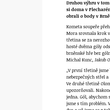
Druhou výhru v tom 
si doma v Plecharén
obrali o body v Brn
Kometa soupeře přehrá
Mora srovnala krok v
třetina se za nerozh
hosté dvěma góly odsk
brněnské hře bez gólm
Michal Kunc, Jakub O
„V první třetině jsme
nebezpečných střel a 
Ve druhé třetině Olo
upozorňovali. Nakone
jedna. Gól, abychom s
jsme s tím problém. V
dva a už jsme se z t