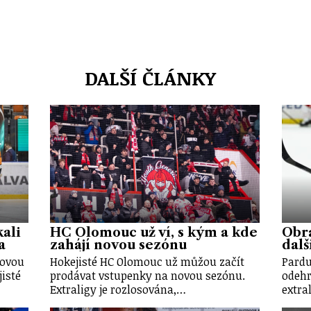
DALŠÍ ČLÁNKY
ali
HC Olomouc už ví, s kým a kde
Obr
a
zahájí novou sezónu
dalš
novou
Hokejisté HC Olomouc už můžou začít
Pardu
isté
prodávat vstupenky na novou sezónu.
odehr
Extraligy je rozlosována,…
extra