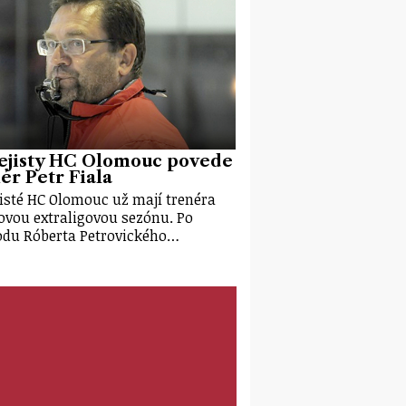
ejisty HC Olomouc povede
ér Petr Fiala
isté HC Olomouc už mají trenéra
ovou extraligovou sezónu. Po
du Róberta Petrovického…