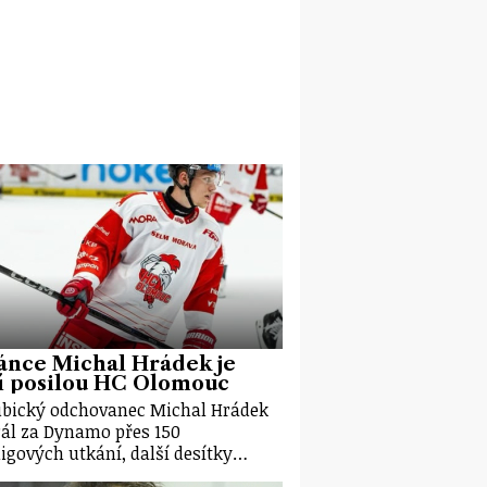
ánce Michal Hrádek je
í posilou HC Olomouc
bický odchovanec Michal Hrádek
ál za Dynamo přes 150
ligových utkání, další desítky…