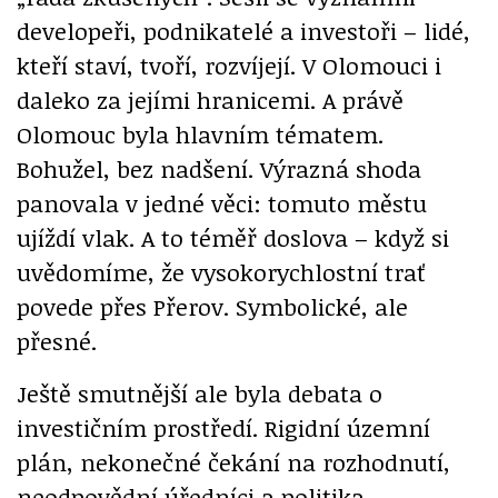
developeři, podnikatelé a investoři – lidé,
kteří staví, tvoří, rozvíjejí. V Olomouci i
daleko za jejími hranicemi. A právě
Olomouc byla hlavním tématem.
Bohužel, bez nadšení. Výrazná shoda
panovala v jedné věci: tomuto městu
ujíždí vlak. A to téměř doslova – když si
uvědomíme, že vysokorychlostní trať
povede přes Přerov. Symbolické, ale
přesné.
Ještě smutnější ale byla debata o
investičním prostředí. Rigidní územní
plán, nekonečné čekání na rozhodnutí,
neodpovědní úředníci a politika