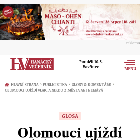
reklama
Pondělí 10.8.
Vavřinec
MENU
Zprávy
›
›
›
HLAVNÍ STRANA
PUBLICISTIKA
GLOSY & KOMENTÁŘE
OLOMOUCI UJÍŽDÍ VLAK. A NIKDO Z MĚSTA ANI NEMÁVÁ
Rozhovory
Olomouc
Kultura
Politika
Prostějov
GLOSA
Společnost
Hudba
Ekonomika
Olomouci ujíždí
Přerov
Sport
Ženy