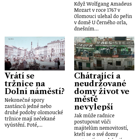
Když Wolfgang Amadeus
Mozart v roce 1767 v
Olomouci ulehal do peřin
v domě U Černého orla,
dnešním…
Vrátí se
Chátrající a
tržnice na
neudržované
Dolní náměstí?
domy život ve
městě
Nekonečné spory
nevylepší
zastánců jedné nebo
druhé podoby olomoucké
Jak může radnice
tržnice mají nečekané
postupovat vůči
vyústění. Poté,…
majitelům nemovitostí,
kteří se o své domy