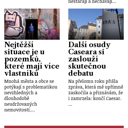
nestarají a nechávají…
Nejtěžší
Další osudy
situace je u
Caseara si
pozemků,
zaslouží
které mají více
skutečnou
vlastníků
debatu
Mnohá města a obce se
Na přelomu roku přišla
potýkají s problematikou
zpráva, která mě upřímně
nevzhledných a
zaskočila a přiznávám, že
dlouhodobě
i zamrzela: končí Caesar.
neudržovaných
…
nemovitostí.…