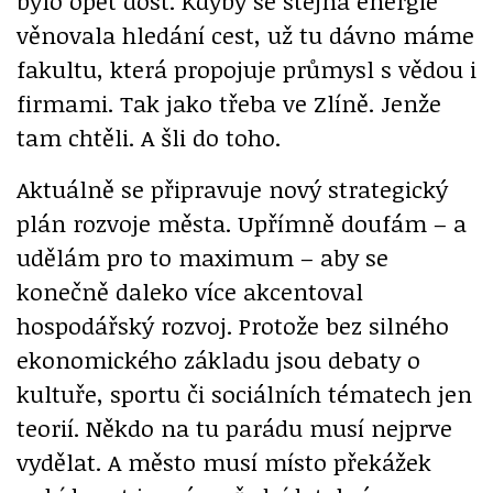
bylo opět dost. Kdyby se stejná energie
věnovala hledání cest, už tu dávno máme
fakultu, která propojuje průmysl s vědou i
firmami. Tak jako třeba ve Zlíně. Jenže
tam chtěli. A šli do toho.
Aktuálně se připravuje nový strategický
plán rozvoje města. Upřímně doufám – a
udělám pro to maximum – aby se
konečně daleko více akcentoval
hospodářský rozvoj. Protože bez silného
ekonomického základu jsou debaty o
kultuře, sportu či sociálních tématech jen
teorií. Někdo na tu parádu musí nejprve
vydělat. A město musí místo překážek