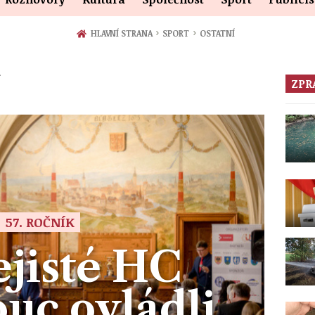
›
›
HLAVNÍ STRANA
SPORT
OSTATNÍ
ZPR
57. ROČNÍK
jisté HC
uc ovládli