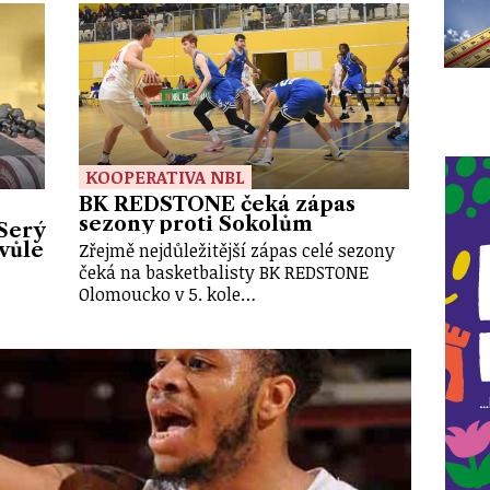
KOOPERATIVA NBL
BK REDSTONE čeká zápas
sezony proti Sokolům
 Šerý
Zřejmě nejdůležitější zápas celé sezony
 vůle
čeká na basketbalisty BK REDSTONE
Olomoucko v 5. kole…