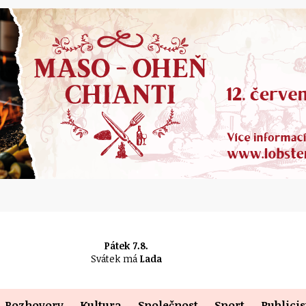
Pátek 7.8.
Svátek má
Lada
Rozhovory
Kultura
Společnost
Sport
Publicis