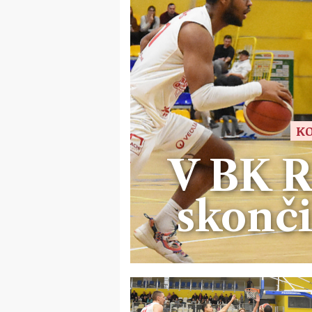
KO
V BK 
skonči