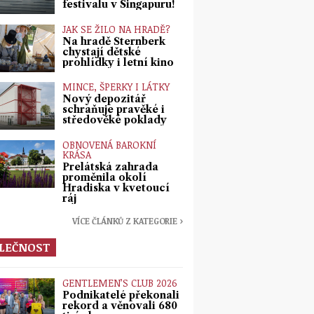
festivalu v Singapuru!
JAK SE ŽILO NA HRADĚ?
Na hradě Šternberk
chystají dětské
prohlídky i letní kino
MINCE, ŠPERKY I LÁTKY
Nový depozitář
schraňuje pravěké i
středověké poklady
OBNOVENÁ BAROKNÍ
KRÁSA
Prelátská zahrada
proměnila okolí
Hradiska v kvetoucí
ráj
VÍCE ČLÁNKŮ Z KATEGORIE ›
LEČNOST
GENTLEMEN’S CLUB 2026
Podnikatelé překonali
rekord a věnovali 680