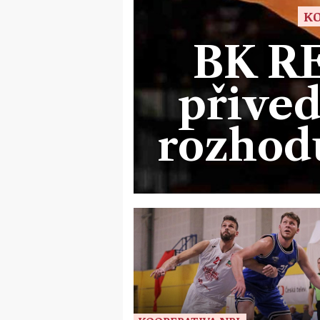
KO
BK R
přived
rozhodu