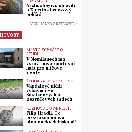
PŘEDMĚTY
Archeologové objevili
u Kojetína bronzový
poklad
VÍCE ČLÁNKŮ Z KATEGORIE ›
HOVORY
MĚSTO SCHVÁLILO
STUDII
V Nemilanech má
vyrůst nová sportovní
hala pro míčové
sporty
ŠKODA ZA DESÍTKY TISÍC
Vandalové ničili
vybavení ve
Smetanových a
Bezručových sadech
ROZHOVOR O MINCÍCH
Filip Hradil: Co
prozrazují mince
olomouckých biskupů?