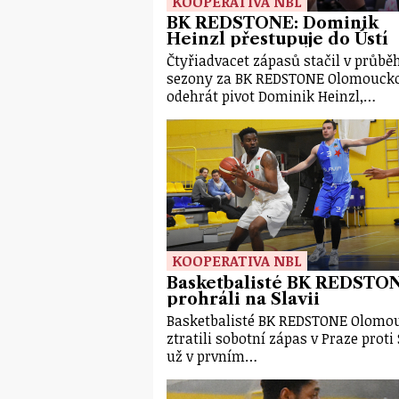
KOOPERATIVA NBL
BK REDSTONE: Dominik
Heinzl přestupuje do Ústí
Čtyřiadvacet zápasů stačil v průbě
sezony za BK REDSTONE Olomouck
odehrát pivot Dominik Heinzl,…
KOOPERATIVA NBL
Basketbalisté BK REDSTO
prohráli na Slavii
Basketbalisté BK REDSTONE Olomo
ztratili sobotní zápas v Praze proti 
už v prvním…