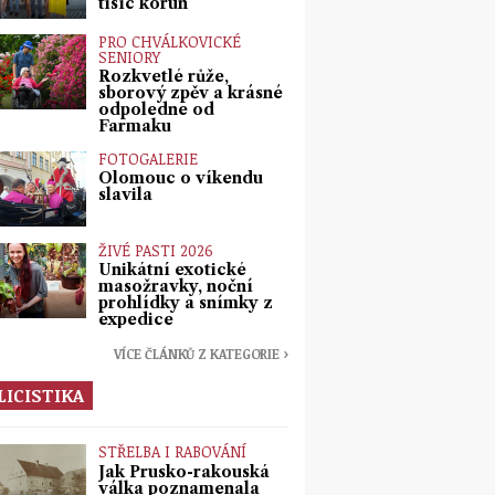
tisíc korun
PRO CHVÁLKOVICKÉ
SENIORY
Rozkvetlé růže,
sborový zpěv a krásné
odpoledne od
Farmaku
FOTOGALERIE
Olomouc o víkendu
slavila
ŽIVÉ PASTI 2026
Unikátní exotické
masožravky, noční
prohlídky a snímky z
expedice
VÍCE ČLÁNKŮ Z KATEGORIE ›
LICISTIKA
STŘELBA I RABOVÁNÍ
Jak Prusko-rakouská
válka poznamenala