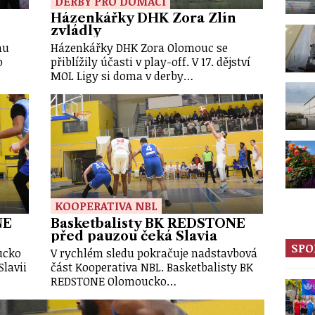
DERBY PRO DOMÁCÍ
Házenkářky DHK Zora Zlín
zvládly
hu
Házenkářky DHK Zora Olomouc se
o
přiblížily účasti v play-off. V 17. dějství
MOL Ligy si doma v derby…
KOOPERATIVA NBL
NE
Basketbalisty BK REDSTONE
před pauzou čeká Slavia
SPO
ucko
V rychlém sledu pokračuje nadstavbová
Slavii
část Kooperativa NBL. Basketbalisty BK
REDSTONE Olomoucko…