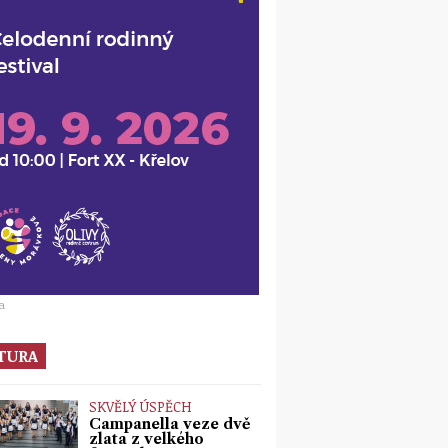
a
TURA
SKVĚLÝ ÚSPĚCH
Campanella veze dvě
zlata z velkého