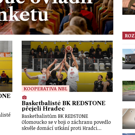
nketu
ROZ
KOOPERATIVA NBL
TONE
Basketbalisté BK REDSTONE
přejeli Hradec
listé
Basketbalistům BK REDSTONE
Olomoucko se v boji o záchranu povedlo
skvěle domácí utkání proti Hradci…