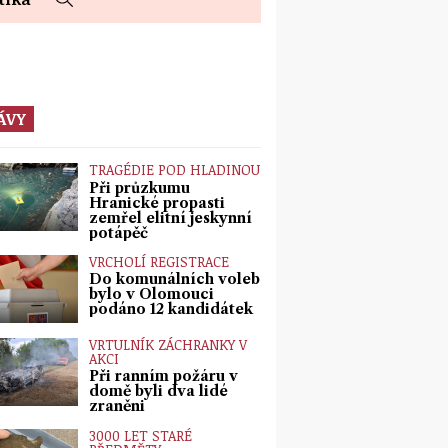
ÁVY
TRAGÉDIE POD HLADINOU
Při průzkumu
Hranické propasti
zemřel elitní jeskynní
potápěč
VRCHOLÍ REGISTRACE
Do komunálních voleb
bylo v Olomouci
podáno 12 kandidátek
VRTULNÍK ZÁCHRANKY V
AKCI
Při ranním požáru v
domě byli dva lidé
zraněni
3000 LET STARÉ