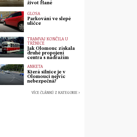
život Hané
GLOSA
Parkování ve slepé
uličce
TRAMVAJ KONČILA U
TRŽNICE
Jak Olomouc získala
druhé propojení
centra s nádražím
ANKETA
Která silnice je v
Olomouci nejvíc
nebezpečná?
VÍCE ČLÁNKŮ Z KATEGORIE ›