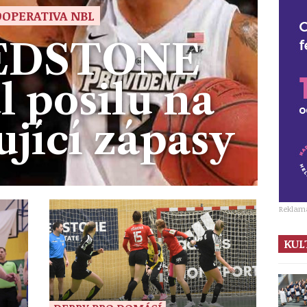
OPERATIVA NBL
EDSTONE
l posilu na
jící zápasy
Reklam
KUL