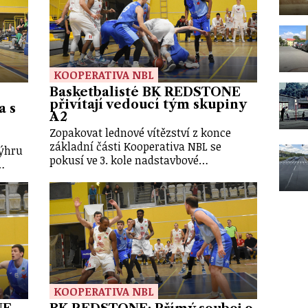
KOOPERATIVA NBL
Basketbalisté BK REDSTONE
přivítají vedoucí tým skupiny
a s
A2
Zopakovat lednové vítězství z konce
základní části Kooperativa NBL se
výhru
pokusí ve 3. kole nadstavbové…
…
KOOPERATIVA NBL