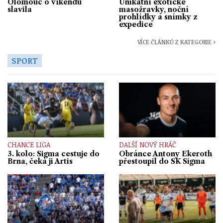
Olomouc o víkendu
Unikátní exotické
slavila
masožravky, noční
prohlídky a snímky z
expedice
VÍCE ČLÁNKŮ Z KATEGORIE ›
SPORT
CHANCE LIGA
DALŠÍ NOVÝ HRÁČ
3. kolo: Sigma cestuje do
Obránce Antony Ekeroth
Brna, čeká ji Artis
přestoupil do SK Sigma