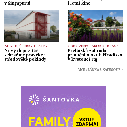
v Singapuru!
i letní kino
MINCE, ŠPERKY I LÁTKY
OBNOVENÁ BAROKNÍ KRÁSA
Nový depozitář
Prelátská zahrada
schraňuje pravěké i
proměnila okolí Hradiska
středověké poklady
v kvetoucí ráj
VÍCE ČLÁNKŮ Z KATEGORIE ›