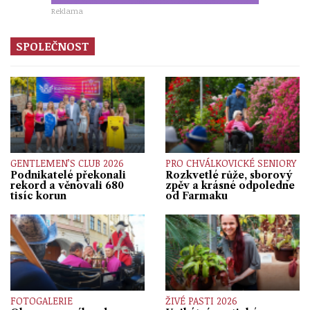
Reklama
SPOLEČNOST
GENTLEMEN’S CLUB 2026
PRO CHVÁLKOVICKÉ SENIORY
Podnikatelé překonali
Rozkvetlé růže, sborový
rekord a věnovali 680
zpěv a krásné odpoledne
tisíc korun
od Farmaku
FOTOGALERIE
ŽIVÉ PASTI 2026