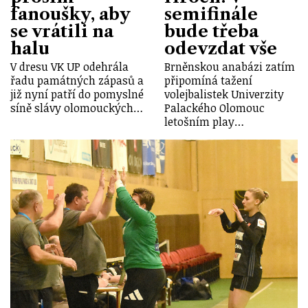
fanoušky, aby
semifinále
se vrátili na
bude třeba
halu
odevzdat vše
V dresu VK UP odehrála
Brněnskou anabázi zatím
řadu památných zápasů a
připomíná tažení
již nyní patří do pomyslné
volejbalistek Univerzity
síně slávy olomouckých…
Palackého Olomouc
letošním play…