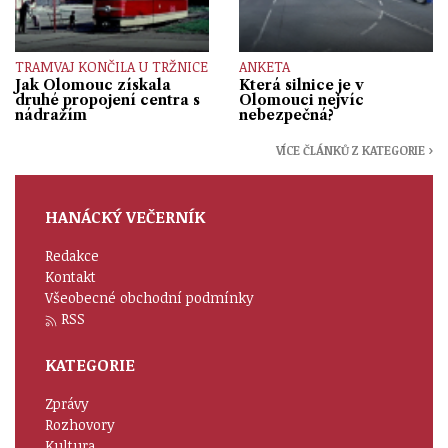
TRAMVAJ KONČILA U TRŽNICE
ANKETA
Jak Olomouc získala
Která silnice je v
druhé propojení centra s
Olomouci nejvíc
nádražím
nebezpečná?
VÍCE ČLÁNKŮ Z KATEGORIE ›
HANÁCKÝ VEČERNÍK
Redakce
Kontakt
Všeobecné obchodní podmínky
RSS
KATEGORIE
Zprávy
Rozhovory
Kultura