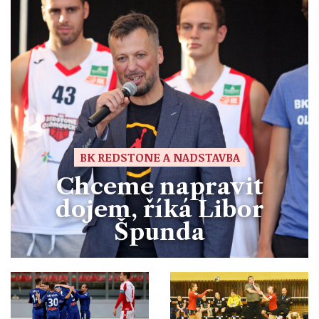
BK REDSTONE A NADSTAVBA
Chceme napravit
dojem, říká Libor
Špunda