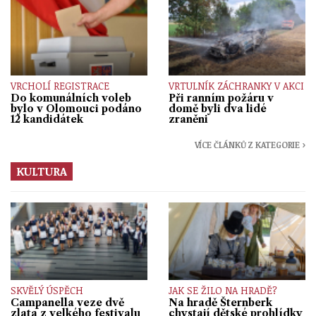
VRCHOLÍ REGISTRACE
VRTULNÍK ZÁCHRANKY V AKCI
Do komunálních voleb
Při ranním požáru v
bylo v Olomouci podáno
domě byli dva lidé
12 kandidátek
zraněni
VÍCE ČLÁNKŮ Z KATEGORIE ›
KULTURA
SKVĚLÝ ÚSPĚCH
JAK SE ŽILO NA HRADĚ?
Campanella veze dvě
Na hradě Šternberk
zlata z velkého festivalu
chystají dětské prohlídky