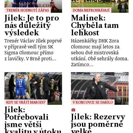
TRENÉR HODNOTÍ ZÁPAS
DOMA NEPROHRÁVAJÍ
Jílek: Je to pro
Malínek:
nás důležitý
Chyběla tam
výsledek
lehkost
Trenér Václav Jílek poprvé
Házenkářky DHK Zora
v přípravě vedl tým SK
Olomouc mají letos za
Sigma Olomouc přímo
sebou dvě mistrovská
z lavičky. V Brně proti…
utkání. Obě sehrály doma.
Zatímco…
KDY SE VRÁTÍ MARODI?
V KONCOVCE SE DAŘILO
Jílek:
Jílek: Rezervy
Potřebovali
jsou poměrně
jsme větší
velké
kvalitu v útoku