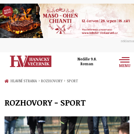
reklama
Neděle 9.8.
Roman
MENU
Zprávy
›
›
HLAVNÍ STRANA
ROZHOVORY
SPORT
Rozhovory
Olomouc
ROZHOVORY - SPORT
Kultura
Politika
Prostějov
Společnost
Hudba
Ekonomika
Přerov
Sport
Ženy