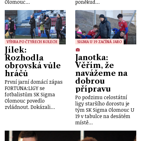
Olomouc…
poněkud…
VÝHRA PO ČTYŘECH KOLECH
SIGMA U 19 ZAČÍNÁ JARO
Jílek:
Janotka:
Rozhodla
Věřím, že
obrovská vůle
navážeme na
hráčů
dobrou
První jarní domácí zápas
přípravu
FORTUNA:LIGY se
fotbalistům SK Sigma
Po podzimu celostátní
Olomouc povedlo
ligy staršího dorostu je
zvládnout. Dokázali…
tým SK Sigma Olomouc U
19 v tabulce na desátém
místě…