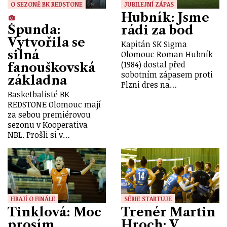
O SEZONĚ BK REDSTONE
JUBILEJNÍ ZÁPAS
Hubník: Jsme
Špunda:
rádi za bod
Vytvořila se
Kapitán SK Sigma
silná
Olomouc Roman Hubník
(1984) dostal před
fanouškovská
sobotním zápasem proti
základna
Plzni dres na…
Basketbalisté BK
REDSTONE Olomouc mají
za sebou premiérovou
sezonu v Kooperativa
NBL. Prošli si v…
HRAJÍ O FINÁLE
SÉRIE STARTUJE
Tinklová: Moc
Trenér Martin
prosím
Hroch: V