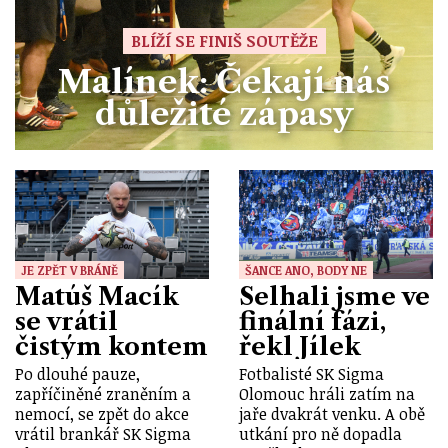
BLÍŽÍ SE FINIŠ SOUTĚŽE
Malínek: Čekají nás
důležité zápasy
JE ZPĚT V BRÁNĚ
ŠANCE ANO, BODY NE
Matúš Macík
Selhali jsme ve
se vrátil
finální fázi,
čistým kontem
řekl Jílek
Po dlouhé pauze,
Fotbalisté SK Sigma
zapříčiněné zraněním a
Olomouc hráli zatím na
nemocí, se zpět do akce
jaře dvakrát venku. A obě
vrátil brankář SK Sigma
utkání pro ně dopadla