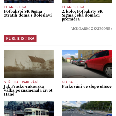
CHANCE LIGA
CHANCE LIGA
Fotbalisté SK Sigma
2. kolo: Fotbalisty SK
ztratili doma s Boleslaví
Sigma čeká domácí
premiéra
VÍCE ČLÁNKŮ Z KATEGORIE ›
PUBLICISTIKA
STŘELBA I RABOVÁNÍ
GLOSA
Jak Prusko-rakouská
Parkování ve slepé uličce
válka poznamenala život
Hané