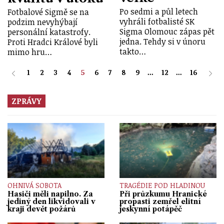
Po sedmi a půl letech
Fotbalové Sigmě se na
vyhráli fotbalisté SK
podzim nevyhýbají
Sigma Olomouc zápas pět
personální katastrofy.
jedna. Tehdy si v únoru
Proti Hradci Králové byli
takto…
mimo hru…
1
2
3
4
5
6
7
8
9
...
12
...
16
ZPRÁVY
OHNIVÁ SOBOTA
TRAGÉDIE POD HLADINOU
Hasiči měli napilno. Za
Při průzkumu Hranické
jediný den likvidovali v
propasti zemřel elitní
kraji devět požárů
jeskynní potápěč