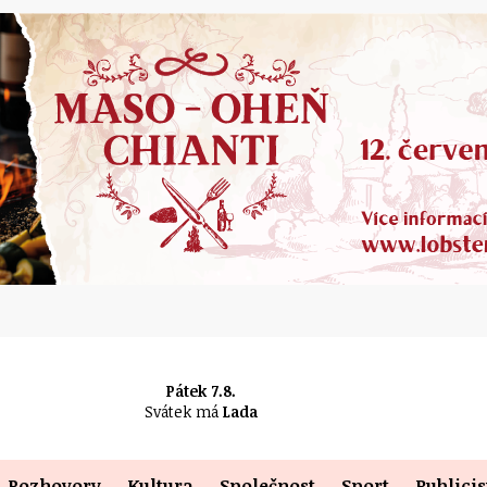
Pátek 7.8.
Svátek má
Lada
Rozhovory
Kultura
Společnost
Sport
Publicis