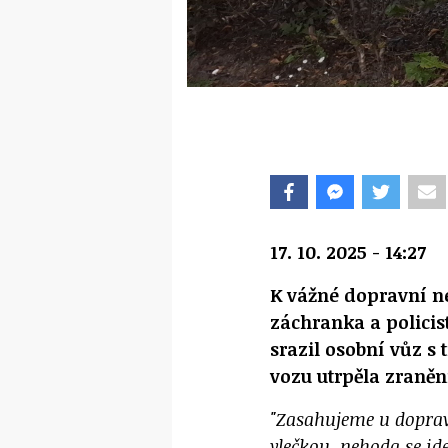
17. 10. 2025 - 14:27
K vážné dopravní ne
záchranka a policis
srazil osobní vůz s
vozu utrpěla zraně
"Zasahujeme u doprav
vlečkou. nehoda se id