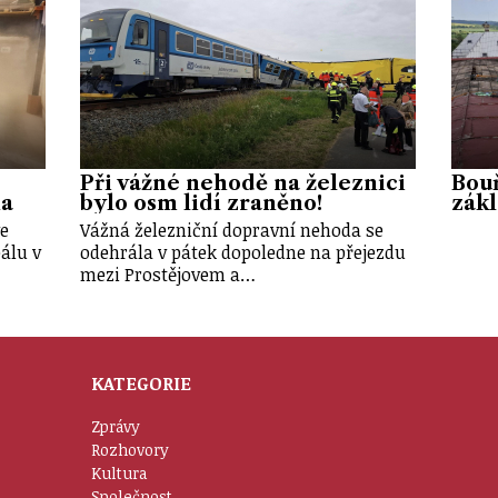
Při vážné nehodě na železnici
Bouř
na
bylo osm lidí zraněno!
zákl
ve
Vážná železniční dopravní nehoda se
álu v
odehrála v pátek dopoledne na přejezdu
mezi Prostějovem a…
KATEGORIE
Zprávy
Rozhovory
Kultura
Společnost