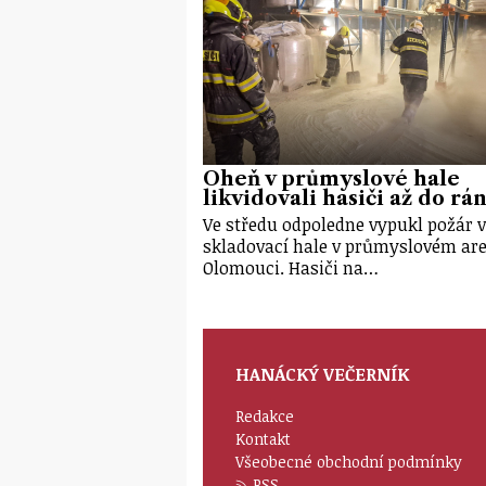
Oheň v průmyslové hale
likvidovali hasiči až do rá
Ve středu odpoledne vypukl požár 
skladovací hale v průmyslovém are
Olomouci. Hasiči na…
HANÁCKÝ VEČERNÍK
Redakce
Kontakt
Všeobecné obchodní podmínky
RSS