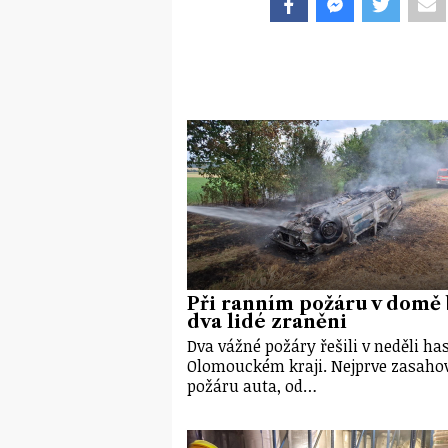
Při ranním požáru v domě 
dva lidé zraněni
Dva vážné požáry řešili v neděli has
Olomouckém kraji. Nejprve zasahov
požáru auta, od…