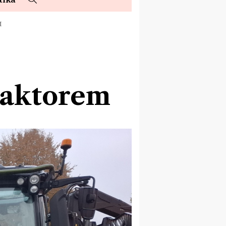
M
traktorem