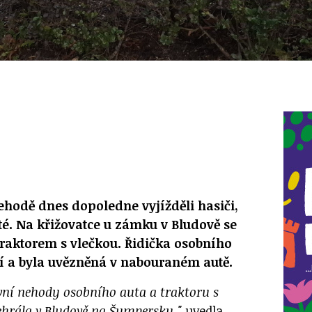
hodě dnes dopoledne vyjížděli hasiči,
té. Na křižovatce u zámku v Bludově se
 traktorem s vlečkou. Řidička osobního
ní a byla uvězněná v nabouraném autě.
ní nehody osobního auta a traktoru s
ehrála v Bludově na Šumpersku,"
uvedla