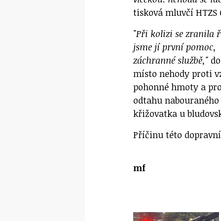
tisková mluvčí HTZS 
"Při kolizi se zranila 
jsme jí první pomoc, 
záchranné službě,"
dod
místo nehody proti vz
pohonné hmoty a prov
odtahu nabouraného 
křižovatka u bludov
Příčinu této dopravní
mf