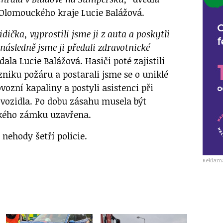
Olomouckého kraje Lucie Balážová.
řidička, vyprostili jsme ji z auta a poskytli
následně jsme ji předali zdravotnické
ala Lucie Balážová. Hasiči poté zajistili
niku požáru a postarali jsme se o uniklé
ozní kapaliny a postyli asistenci při
vozidla. Po dobu zásahu musela být
ského zámku uzavřena.
 nehody šetří policie.
Reklam