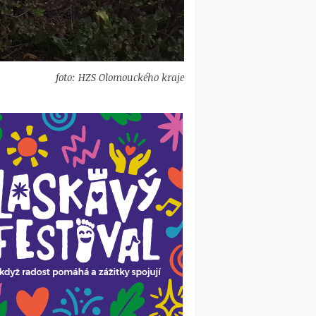
foto: HZS Olomouckého kraje