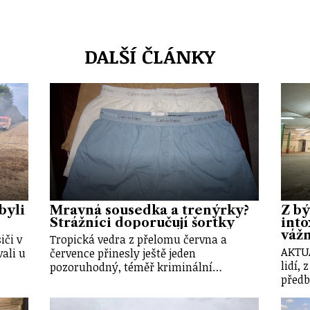
DALŠÍ ČLÁNKY
byli
Mravná sousedka a trenýrky?
Z bý
Strážníci doporučují šortky
into
váž
iči v
Tropická vedra z přelomu června a
AKTU
ali u
července přinesly ještě jeden
lidí, 
pozoruhodný, téměř kriminální…
předb