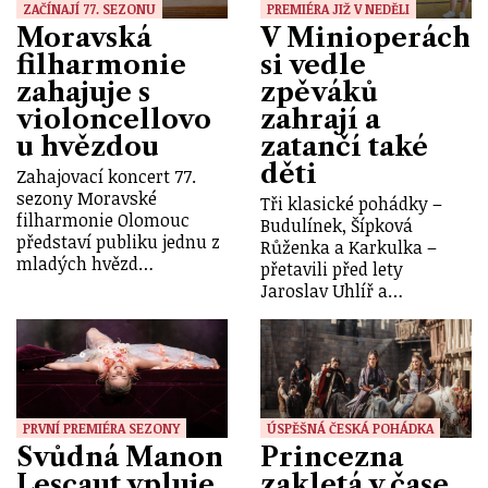
ZAČÍNAJÍ 77. SEZONU
PREMIÉRA JIŽ V NEDĚLI
Moravská
V Minioperách
filharmonie
si vedle
zahajuje s
zpěváků
violoncellovo
zahrají a
u hvězdou
zatančí také
děti
Zahajovací koncert 77.
sezony Moravské
Tři klasické pohádky –
filharmonie Olomouc
Budulínek, Šípková
představí publiku jednu z
Růženka a Karkulka –
mladých hvězd…
přetavili před lety
Jaroslav Uhlíř a…
PRVNÍ PREMIÉRA SEZONY
ÚSPĚŠNÁ ČESKÁ POHÁDKA
Svůdná Manon
Princezna
Lescaut vpluje
zakletá v čase