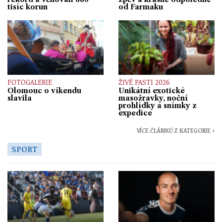
tisíc korun
od Farmaku
FOTOGALERIE
ŽIVÉ PASTI 2026
Olomouc o víkendu
Unikátní exotické
slavila
masožravky, noční
prohlídky a snímky z
expedice
VÍCE ČLÁNKŮ Z KATEGORIE ›
SPORT