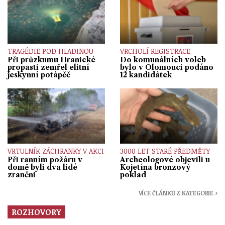
TRAGÉDIE POD HLADINOU
VRCHOLÍ REGISTRACE
Při průzkumu Hranické
Do komunálních voleb
propasti zemřel elitní
bylo v Olomouci podáno
jeskynní potápěč
12 kandidátek
VRTULNÍK ZÁCHRANKY V AKCI
3000 LET STARÉ PŘEDMĚTY
Při ranním požáru v
Archeologové objevili u
domě byli dva lidé
Kojetína bronzový
zraněni
poklad
VÍCE ČLÁNKŮ Z KATEGORIE ›
ROZHOVORY