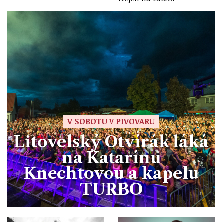
V SOBOTU V PIVOVARU
Litovelský Otvírák láká
na Katarínu
Knechtovou a kapelu
TURBO