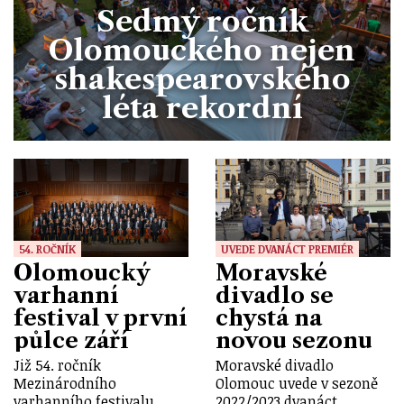
Sedmý ročník
Olomouckého nejen
shakespearovského
léta rekordní
54. ROČNÍK
UVEDE DVANÁCT PREMIÉR
Olomoucký
Moravské
varhanní
divadlo se
festival v první
chystá na
půlce září
novou sezonu
Již 54. ročník
Moravské divadlo
Mezinárodního
Olomouc uvede v sezoně
varhanního festivalu
2022/2023 dvanáct