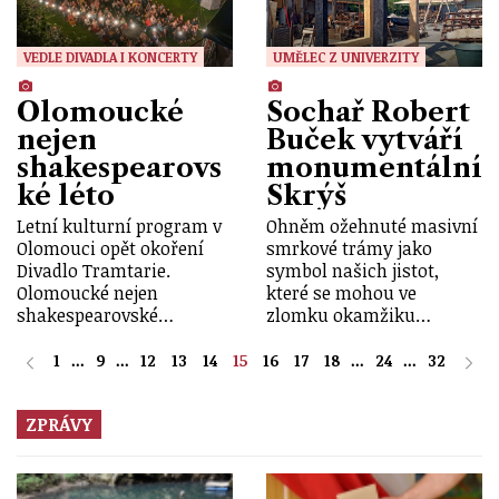
VEDLE DIVADLA I KONCERTY
UMĚLEC Z UNIVERZITY
Olomoucké
Sochař Robert
nejen
Buček vytváří
shakespearovs
monumentální
ké léto
Skrýš
Letní kulturní program v
Ohněm ožehnuté masivní
Olomouci opět okoření
smrkové trámy jako
Divadlo Tramtarie.
symbol našich jistot,
Olomoucké nejen
které se mohou ve
shakespearovské…
zlomku okamžiku…
1
...
9
...
12
13
14
15
16
17
18
...
24
...
32
ZPRÁVY