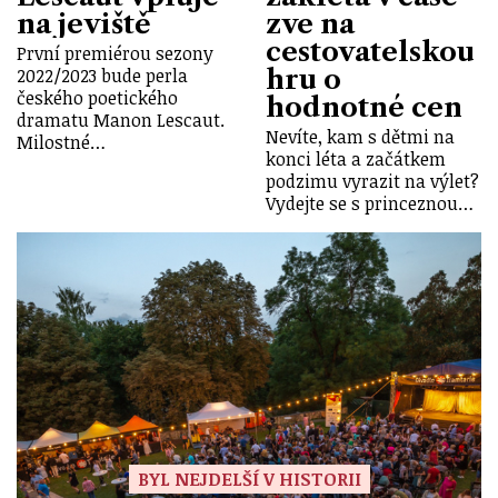
na jeviště
zve na
cestovatelskou
První premiérou sezony
hru o
2022/2023 bude perla
českého poetického
hodnotné cen
dramatu Manon Lescaut.
Nevíte, kam s dětmi na
Milostné…
konci léta a začátkem
podzimu vyrazit na výlet?
Vydejte se s princeznou…
BYL NEJDELŠÍ V HISTORII