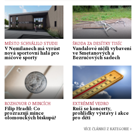
MĚSTO SCHVÁLILO STUDII
ŠKODA ZA DESÍTKY TISÍC
V Nemilanech má vyrůst
Vandalové ničili vybavení
nová sportovní hala pro
ve Smetanových a
míčové sporty
Bezručových sadech
ROZHOVOR O MINCÍCH
EXTRÉMNÍ VEDRO
Filip Hradil: Co
Ruší se koncerty,
prozrazují mince
prohlídky výstavy i akce
olomouckých biskupů?
pro děti
VÍCE ČLÁNKŮ Z KATEGORIE ›