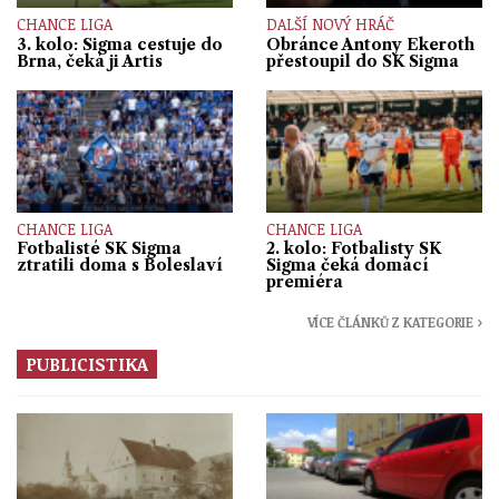
CHANCE LIGA
DALŠÍ NOVÝ HRÁČ
3. kolo: Sigma cestuje do
Obránce Antony Ekeroth
Brna, čeká ji Artis
přestoupil do SK Sigma
CHANCE LIGA
CHANCE LIGA
Fotbalisté SK Sigma
2. kolo: Fotbalisty SK
ztratili doma s Boleslaví
Sigma čeká domácí
premiéra
VÍCE ČLÁNKŮ Z KATEGORIE ›
PUBLICISTIKA