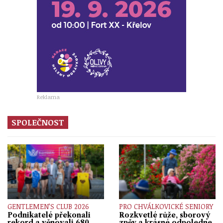
Reklama
SPOLEČNOST
GENTLEMEN’S CLUB 2026
PRO CHVÁLKOVICKÉ SENIORY
Podnikatelé překonali
Rozkvetlé růže, sborový
rekord a věnovali 680
zpěv a krásné odpoledne