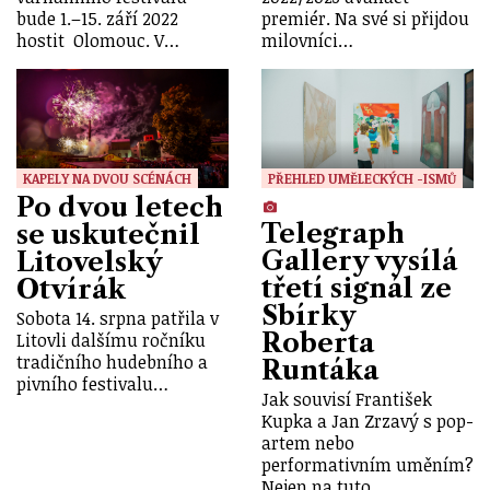
bude 1.–15. září 2022
premiér. Na své si přijdou
hostit Olomouc. V…
milovníci…
KAPELY NA DVOU SCÉNÁCH
PŘEHLED UMĚLECKÝCH -ISMŮ
Po dvou letech
Telegraph
se uskutečnil
Gallery vysílá
Litovelský
třetí signál ze
Otvírák
Sbírky
Sobota 14. srpna patřila v
Roberta
Litovli dalšímu ročníku
tradičního hudebního a
Runtáka
pivního festivalu…
Jak souvisí František
Kupka a Jan Zrzavý s pop-
artem nebo
performativním uměním?
Nejen na tuto…