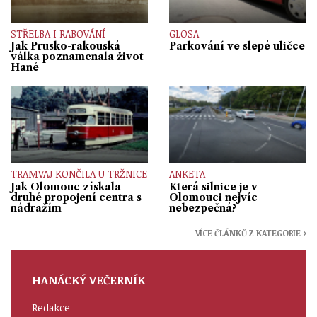
STŘELBA I RABOVÁNÍ
GLOSA
Jak Prusko-rakouská
Parkování ve slepé uličce
válka poznamenala život
Hané
TRAMVAJ KONČILA U TRŽNICE
ANKETA
Jak Olomouc získala
Která silnice je v
druhé propojení centra s
Olomouci nejvíc
nádražím
nebezpečná?
VÍCE ČLÁNKŮ Z KATEGORIE ›
HANÁCKÝ VEČERNÍK
Redakce