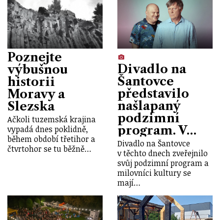
Poznejte
Divadlo na
výbušnou
Šantovce
historii
představilo
Moravy a
našlapaný
Slezska
podzimní
Ačkoli tuzemská krajina
program. V…
vypadá dnes poklidně,
během období třetihor a
Divadlo na Šantovce
čtvrtohor se tu běžně…
v těchto dnech zveřejnilo
svůj podzimní program a
milovníci kultury se
mají…