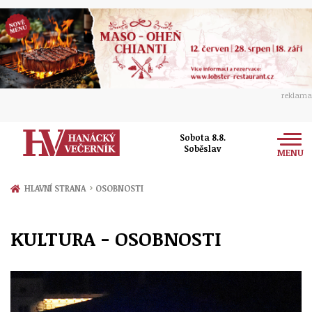
reklama
Sobota 8.8.
Soběslav
MENU
Zprávy
›
HLAVNÍ STRANA
OSOBNOSTI
Rozhovory
Olomouc
KULTURA - OSOBNOSTI
Kultura
Politika
Prostějov
Společnost
Hudba
Ekonomika
Přerov
Sport
Ženy