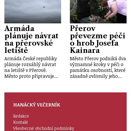
Armáda
Přerov
plánuje návrat
převezme péči
na přerovské
o hrob Josefa
letiště
Kainara
Armáda České republiky
Město Přerov podniká dva
plánuje rozsáhlý návrat
významné kroky v péči o
na letiště v Přerově.
památku osobností, které
Město proto připravuje…
zásadně ovlivnily jeho…
HANÁCKÝ VEČERNÍK
Redakce
Kontakt
Všeobecné obchodní podmínky