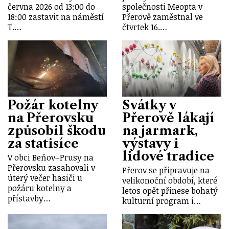
června 2026 od 13:00 do
společnosti Meopta v
18:00 zastavit na náměstí
Přerově zaměstnal ve
T.…
čtvrtek 16.…
Požár kotelny
Svátky v
na Přerovsku
Přerově lákají
způsobil škodu
na jarmark,
za statisíce
výstavy i
lidové tradice
V obci Beňov–Prusy na
Přerovsku zasahovali v
Přerov se připravuje na
úterý večer hasiči u
velikonoční období, které
požáru kotelny a
letos opět přinese bohatý
přístavby…
kulturní program i…