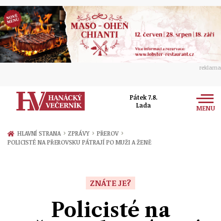
reklama
Pátek 7.8.
Lada
MENU
Zprávy
›
›
›
HLAVNÍ STRANA
ZPRÁVY
PŘEROV
POLICISTÉ NA PŘEROVSKU PÁTRAJÍ PO MUŽI A ŽENĚ
Rozhovory
Olomouc
Kultura
Politika
Prostějov
ZNÁTE JE?
Společnost
Hudba
Ekonomika
Policisté na
Přerov
Sport
Ženy