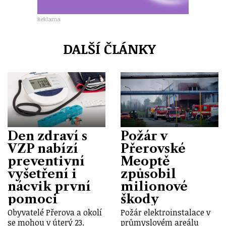
Reklama
DALŠÍ ČLÁNKY
Den zdraví s
Požár v
VZP nabízí
Přerovské
preventivní
Meoptě
vyšetření i
způsobil
nácvik první
milionové
pomoci
škody
Obyvatelé Přerova a okolí
Požár elektroinstalace v
se mohou v úterý 23.
průmyslovém areálu