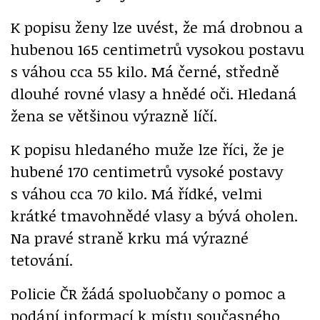
K popisu ženy lze uvést, že má drobnou a
hubenou 165 centimetrů vysokou postavu
s váhou cca 55 kilo. Má černé, středně
dlouhé rovné vlasy a hnědé oči. Hledaná
žena se většinou výrazně líčí.
K popisu hledaného muže lze říci, že je
hubené 170 centimetrů vysoké postavy
s váhou cca 70 kilo. Má řídké, velmi
krátké tmavohnědé vlasy a bývá oholen.
Na pravé straně krku má výrazné
tetování.
Policie ČR žádá spoluobčany o pomoc a
podání informací k místu současného