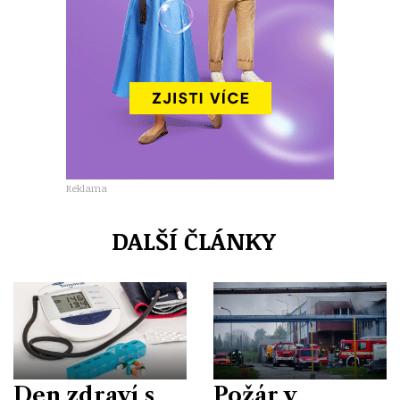
Reklama
DALŠÍ ČLÁNKY
Den zdraví s
Požár v