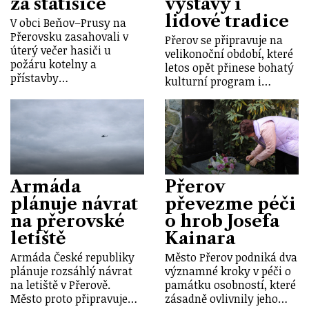
za statisíce
výstavy i
lidové tradice
V obci Beňov–Prusy na
Přerovsku zasahovali v
Přerov se připravuje na
úterý večer hasiči u
velikonoční období, které
požáru kotelny a
letos opět přinese bohatý
přístavby…
kulturní program i…
Armáda
Přerov
plánuje návrat
převezme péči
na přerovské
o hrob Josefa
letiště
Kainara
Armáda České republiky
Město Přerov podniká dva
plánuje rozsáhlý návrat
významné kroky v péči o
na letiště v Přerově.
památku osobností, které
Město proto připravuje…
zásadně ovlivnily jeho…