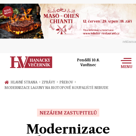
reklama
Pondělí 10.8.
Vavřinec
MENU
Zprávy
›
›
›
HLAVNÍ STRANA
ZPRÁVY
PŘEROV
MODERNIZACE LAGUNY NA BIOTOPOVÉ KOUPALIŠTĚ NEBUDE
Rozhovory
Olomouc
Kultura
Politika
Prostějov
NEZÁJEM ZASTUPITELŮ
Společnost
Hudba
Ekonomika
Modernizace
Přerov
Sport
Ženy