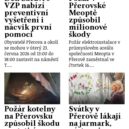
VZP nabízí
Přerovské
preventivní
Meoptě
vyšetření i
způsobil
nácvik první
milionové
pomoci
škody
Obyvatelé Přerova a okolí
Požár elektroinstalace v
se mohou v úterý 23.
průmyslovém areálu
června 2026 od 13:00 do
společnosti Meopta v
18:00 zastavit na náměstí
Přerově zaměstnal ve
T.…
čtvrtek 16.…
Požár kotelny
Svátky v
na Přerovsku
Přerově lákají
způsobil škodu
na jarmark,