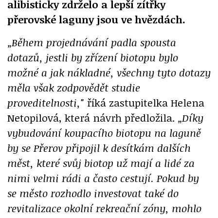
alibisticky zdrželo a lepší zítřky
přerovské laguny jsou ve hvězdách.
„Během projednávání padla spousta
dotazů, jestli by zřízení biotopu bylo
možné a jak nákladné, všechny tyto dotazy
měla však zodpovědět studie
proveditelnosti,"
říká zastupitelka Helena
Netopilová, která návrh předložila.
„Díky
vybudování koupacího biotopu na laguně
by se Přerov připojil k desítkám dalších
měst, které svůj biotop už mají a lidé za
nimi velmi rádi a často cestují. Pokud by
se město rozhodlo investovat také do
revitalizace okolní rekreační zóny, mohlo