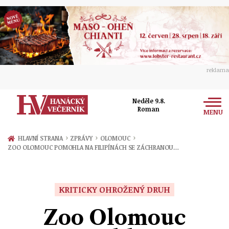
reklama
Neděle 9.8.
Roman
MENU
Zprávy
›
›
›
HLAVNÍ STRANA
ZPRÁVY
OLOMOUC
ZOO OLOMOUC POMOHLA NA FILIPÍNÁCH SE ZÁCHRANOU…
Rozhovory
Olomouc
Kultura
Politika
Prostějov
KRITICKY OHROŽENÝ DRUH
Společnost
Hudba
Ekonomika
Zoo Olomouc
Přerov
Sport
Ženy