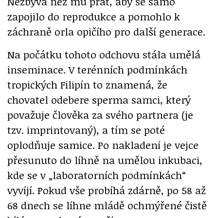
Nezbývá než mu přát, aby se samo
zapojilo do reprodukce a pomohlo k
záchraně orla opičího pro další generace.
Na počátku tohoto odchovu stála umělá
inseminace. V terénních podmínkách
tropických Filipín to znamená, že
chovatel odebere sperma samci, který
považuje člověka za svého partnera (je
tzv. imprintovaný), a tím se poté
oplodňuje samice. Po nakladení je vejce
přesunuto do líhně na umělou inkubaci,
kde se v „laboratorních podmínkách“
vyvíjí. Pokud vše probíhá zdárně, po 58 až
68 dnech se líhne mládě ochmýřené čistě