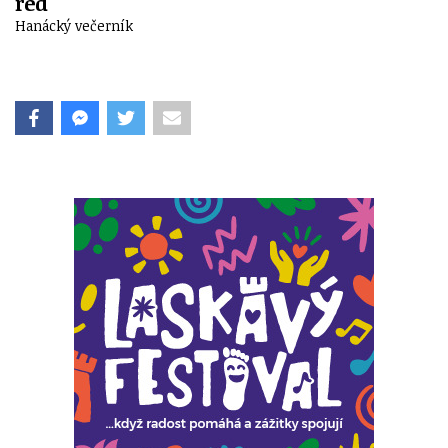
red
Hanácký večerník