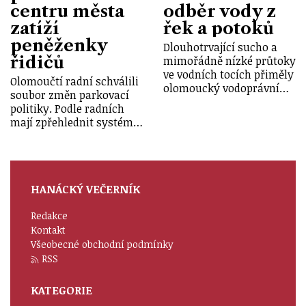
centru města
odběr vody z
zatíží
řek a potoků
peněženky
Dlouhotrvající sucho a
řidičů
mimořádně nízké průtoky
ve vodních tocích přiměly
Olomoučtí radní schválili
olomoucký vodoprávní…
soubor změn parkovací
politiky. Podle radních
mají zpřehlednit systém…
HANÁCKÝ VEČERNÍK
Redakce
Kontakt
Všeobecné obchodní podmínky
RSS
KATEGORIE