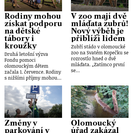
Rodiny mohou
V zoo mají dvě
získat podporu
mláďata zubrů!
na dětské
Nový výběh je
tábory i
přiblíží lidem
kroužky
Zubří stádo v olomoucké
zoo na Svatém Kopečku se
Druhá letošní výzva
rozrostlo hned o dvě
Fondu pomoci
mláďata. „Zatímco první
olomouckým dětem
se…
začala 1. července. Rodiny
s nižšími příjmy mohou…
Změny v
Olomoucký
parkování v
úřad zakázal