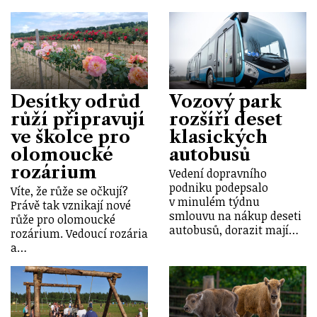
Desítky odrůd
Vozový park
růží připravují
rozšíří deset
ve školce pro
klasických
olomoucké
autobusů
rozárium
Vedení dopravního
podniku podepsalo
Víte, že růže se očkují?
v minulém týdnu
Právě tak vznikají nové
smlouvu na nákup deseti
růže pro olomoucké
autobusů, dorazit mají…
rozárium. Vedoucí rozária
a…