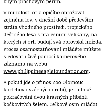
bílým prachovým peřím.
V minulosti orla opičího ohrožoval
zejména lov, v dnešní době především
ztráta vhodného prostředí, tropického
deštného lesa s pralesními velikány, na
kterých si orli budují svá obrovská hnízda.
Proces osamostatňování mláděte můžete
sledovat i živě pomocí kamerového
záznamu na webu
www.philippineeaglefoundation.org
.
A pokud jde o přínos Zoo Olomouc
k odchovu vzácných druhů, je tu také
pokračování dvou krásných příběhů
kočkovitých šelem. Celkově osm mláďat