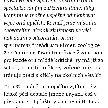
návštěvy bylo vybavení místního týmu
specializovaným zařízením líhně, díky
kterému je možné úspěšně odinkubovat
vejce orlů opičích. Rovněž jsme místním
chovatelům předali zkušenosti ve věci
nakládání s odebraným orlím
spermatem,“
uvádí Jan Kirner, zoolog ze
Zoo Olomouc. První tři měsíce života jsou
pro každé orlí mládě kritické. Ty má již za
sebou, opouští uměle vytvořené hnízdo a
trénuje práci s křídly na okolních větvích.
Toto 32. mládě orla opičího vylíhnuté v
lidské péči dostalo jméno Bayani, což v
překladu z filipínštiny znamená Hrdina.