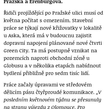
Pražská a Erenburgova.
Řidiči projíždějící po Pražské ulici musí od
května počítat s omezením. Stavební
práce se týkají nové křižovatky v lokalitě
u Aska, která má v budoucnu zajistit
dopravní napojení plánované nové čtvrti
Green City. Ta má postupně vznikat na
pozemcích naproti obchodní zóně u
Globusu a v několika etapách nabídnout
bydlení přibližně pro sedm tisíc lidí.
Práce začaly úpravami ve středovém
dělicím pásu čtyřproudé komunikace.
„V
posledním květnovém týdnu se přesunuly
na stranu výjezdu z Olomouce. Pro