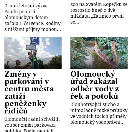
zoo na Svatém Kopečku se
Druhá letošní výzva
rozrostlo hned o dvě
Fondu pomoci
mláďata. „Zatímco první
olomouckým dětem
se…
začala 1. července. Rodiny
s nižšími příjmy mohou…
Změny v
Olomoucký
parkování v
úřad zakázal
centru města
odběr vody z
zatíží
řek a potoků
peněženky
Dlouhotrvající sucho a
řidičů
mimořádně nízké průtoky
ve vodních tocích přiměly
Olomoučtí radní schválili
olomoucký vodoprávní…
soubor změn parkovací
politiky. Podle radních