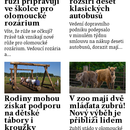
růží připravují
rozšíří deset
ve školce pro
klasických
olomoucké
autobusů
rozárium
Vedení dopravního
podniku podepsalo
Víte, že růže se očkují?
v minulém týdnu
Právě tak vznikají nové
smlouvu na nákup deseti
růže pro olomoucké
autobusů, dorazit mají…
rozárium. Vedoucí rozária
a…
Rodiny mohou
V zoo mají dvě
získat podporu
mláďata zubrů!
na dětské
Nový výběh je
tábory i
přiblíží lidem
kroužky
Zubří stádo v olomoucké