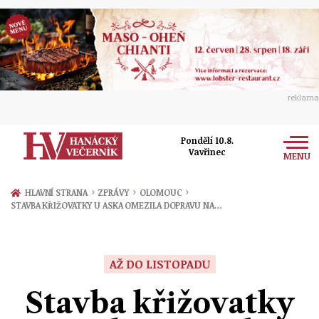
reklama
Pondělí 10.8.
Vavřinec
MENU
Zprávy
›
›
›
HLAVNÍ STRANA
ZPRÁVY
OLOMOUC
STAVBA KŘIŽOVATKY U ASKA OMEZILA DOPRAVU NA…
Rozhovory
Olomouc
Kultura
Politika
Prostějov
AŽ DO LISTOPADU
Společnost
Hudba
Ekonomika
Stavba křižovatky
Přerov
Sport
Ženy