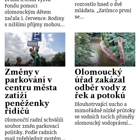
rozrostlo hned o dvě
Fondu pomoci
mláďata. „Zatímco první
olomouckým dětem
se…
začala 1. července. Rodiny
s nižšími příjmy mohou…
Změny v
Olomoucký
parkování v
úřad zakázal
centru města
odběr vody z
zatíží
řek a potoků
peněženky
Dlouhotrvající sucho a
řidičů
mimořádně nízké průtoky
ve vodních tocích přiměly
Olomoučtí radní schválili
olomoucký vodoprávní…
soubor změn parkovací
politiky. Podle radních
mají zpřehlednit systém…