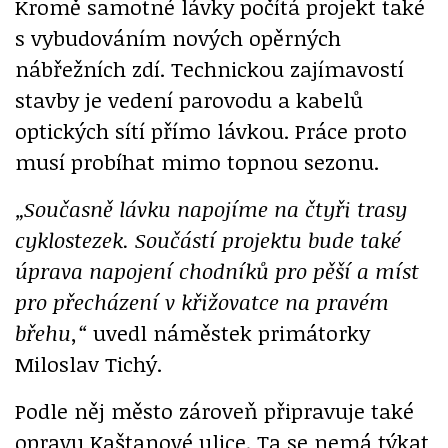
Kromě samotné lávky počítá projekt také
s vybudováním nových opěrných
nábřežních zdí. Technickou zajímavostí
stavby je vedení parovodu a kabelů
optických sítí přímo lávkou. Práce proto
musí probíhat mimo topnou sezonu.
„Současně lávku napojíme na čtyři trasy
cyklostezek. Součástí projektu bude také
úprava napojení chodníků pro pěší a míst
pro přecházení v křižovatce na pravém
břehu,“
uvedl náměstek primátorky
Miloslav Tichý.
Podle něj město zároveň připravuje také
opravu Kaštanové ulice. Ta se nemá týkat