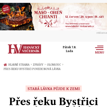
reklama
Pátek 7.8.
Lada
MENU
Zprávy
›
›
›
HLAVNÍ STRANA
ZPRÁVY
OLOMOUC
PŘES ŘEKU BYSTŘICI POVEDE NOVÁ LÁVKA
Rozhovory
Olomouc
Kultura
Politika
Prostějov
STARÁ LÁVKA PŮJDE K ZEMI
Společnost
Hudba
Ekonomika
Přes řeku Bystřici
Přerov
Sport
Ženy