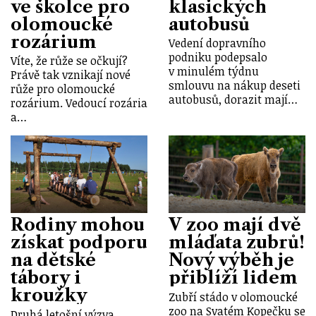
ve školce pro
klasických
olomoucké
autobusů
rozárium
Vedení dopravního
podniku podepsalo
Víte, že růže se očkují?
v minulém týdnu
Právě tak vznikají nové
smlouvu na nákup deseti
růže pro olomoucké
autobusů, dorazit mají…
rozárium. Vedoucí rozária
a…
Rodiny mohou
V zoo mají dvě
získat podporu
mláďata zubrů!
na dětské
Nový výběh je
tábory i
přiblíží lidem
kroužky
Zubří stádo v olomoucké
zoo na Svatém Kopečku se
Druhá letošní výzva