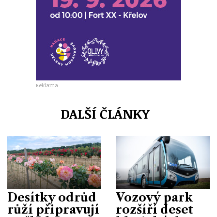
Reklama
DALŠÍ ČLÁNKY
Desítky odrůd
Vozový park
růží připravují
rozšíří deset