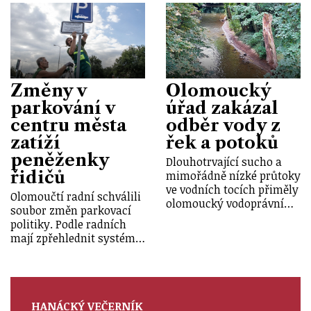
Změny v
Olomoucký
parkování v
úřad zakázal
centru města
odběr vody z
zatíží
řek a potoků
peněženky
Dlouhotrvající sucho a
řidičů
mimořádně nízké průtoky
ve vodních tocích přiměly
Olomoučtí radní schválili
olomoucký vodoprávní…
soubor změn parkovací
politiky. Podle radních
mají zpřehlednit systém…
HANÁCKÝ VEČERNÍK