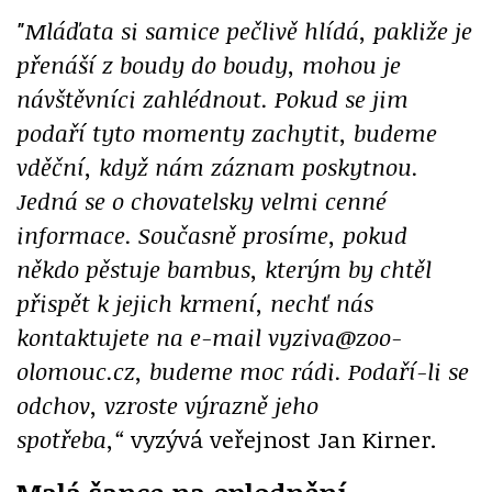
"Mláďata si samice pečlivě hlídá, pakliže je
přenáší z boudy do boudy, mohou je
návštěvníci zahlédnout. Pokud se jim
podaří tyto momenty zachytit, budeme
vděční, když nám záznam poskytnou.
Jedná se o chovatelsky velmi cenné
informace. Současně prosíme, pokud
někdo pěstuje bambus, kterým by chtěl
přispět k jejich krmení, nechť nás
kontaktujete na e-mail vyziva@zoo-
olomouc.cz, budeme moc rádi. Podaří-li se
odchov, vzroste výrazně jeho
spotřeba,“
vyzývá veřejnost Jan Kirner.