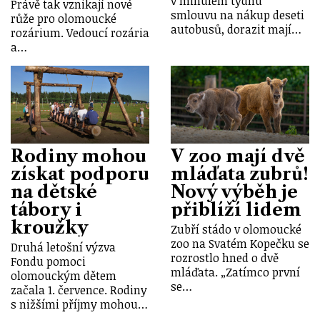
v minulém týdnu
Právě tak vznikají nové
smlouvu na nákup deseti
růže pro olomoucké
autobusů, dorazit mají…
rozárium. Vedoucí rozária
a…
Rodiny mohou
V zoo mají dvě
získat podporu
mláďata zubrů!
na dětské
Nový výběh je
tábory i
přiblíží lidem
kroužky
Zubří stádo v olomoucké
zoo na Svatém Kopečku se
Druhá letošní výzva
rozrostlo hned o dvě
Fondu pomoci
mláďata. „Zatímco první
olomouckým dětem
se…
začala 1. července. Rodiny
s nižšími příjmy mohou…