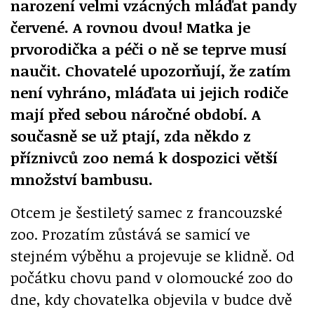
narození velmi vzácných mláďat pandy
červené. A rovnou dvou! Matka je
prvorodička a péči o ně se teprve musí
naučit. Chovatelé upozorňují, že zatím
není vyhráno, mláďata ui jejich rodiče
mají před sebou náročné období. A
současně se už ptají, zda někdo z
příznivců zoo nemá k dospozici větší
množství bambusu.
Otcem je šestiletý samec z francouzské
zoo. Prozatím zůstává se samicí ve
stejném výběhu a projevuje se klidně. Od
počátku chovu pand v olomoucké zoo do
dne, kdy chovatelka objevila v budce dvě