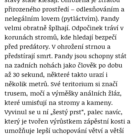
přirozeného prostředí – odlesňováním a
nelegálním lovem (pytláctvím). Pandy
velmi obratně šplhají. Odpočinek tráví v
korunách stromů, kde hledají bezpečí
před predátory. V ohrožení strnou a
předstírají smrt. Pandy jsou schopny stát
na zadních nohách jako člověk po dobu
až 30 sekund, některé takto urazí i
několik metrů. Své teritorium si značí
trusem, močí a výměšky análních žláz,
které umisťují na stromy a kameny.
Vyvinul se u ní „šestý prst“, palec navíc,
který je tvořen výrůstkem zápěstní kosti a
umožňuje lepší uchopování větví a větší