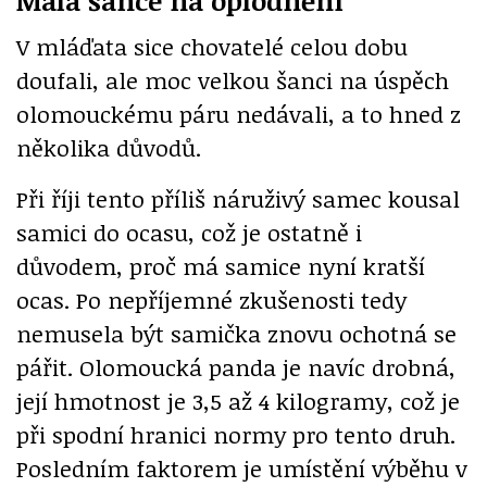
Malá šance na oplodnění
V mláďata sice chovatelé celou dobu
doufali, ale moc velkou šanci na úspěch
olomouckému páru nedávali, a to hned z
několika důvodů.
Při říji tento příliš náruživý samec kousal
samici do ocasu, což je ostatně i
důvodem, proč má samice nyní kratší
ocas. Po nepříjemné zkušenosti tedy
nemusela být samička znovu ochotná se
pářit. Olomoucká panda je navíc drobná,
její hmotnost je 3,5 až 4 kilogramy, což je
při spodní hranici normy pro tento druh.
Posledním faktorem je umístění výběhu v