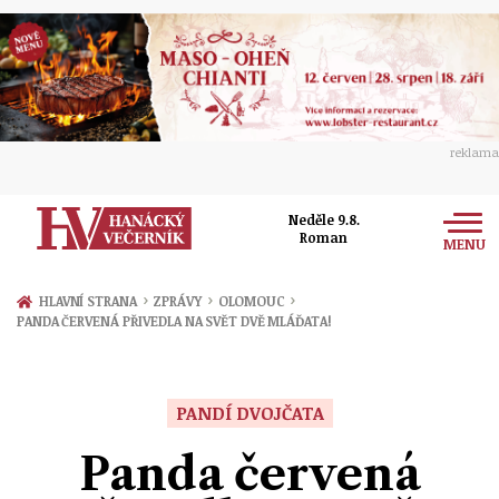
reklama
Neděle 9.8.
Roman
MENU
Zprávy
›
›
›
HLAVNÍ STRANA
ZPRÁVY
OLOMOUC
PANDA ČERVENÁ PŘIVEDLA NA SVĚT DVĚ MLÁĎATA!
Rozhovory
Olomouc
Kultura
Politika
Prostějov
PANDÍ DVOJČATA
Společnost
Hudba
Ekonomika
Panda červená
Přerov
Sport
Ženy