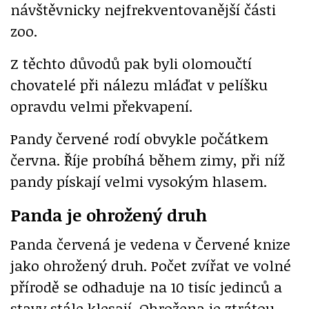
návštěvnicky nejfrekventovanější části
zoo.
Z těchto důvodů pak byli olomoučtí
chovatelé při nálezu mláďat v pelíšku
opravdu velmi překvapení.
Pandy červené rodí obvykle počátkem
června. Říje probíhá během zimy, při níž
pandy pískají velmi vysokým hlasem.
Panda je ohrožený druh
Panda červená je vedena v Červené knize
jako ohrožený druh. Počet zvířat ve volné
přírodě se odhaduje na 10 tisíc jedinců a
stavy stále klesají. Ohrožena je ztrátou