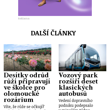
Reklama
DALŠÍ ČLÁNKY
Desítky odrůd
Vozový park
růží připravují
rozšíří deset
ve školce pro
klasických
olomoucké
autobusů
rozárium
Vedení dopravního
podniku podepsalo
Víte, že růže se očkují?