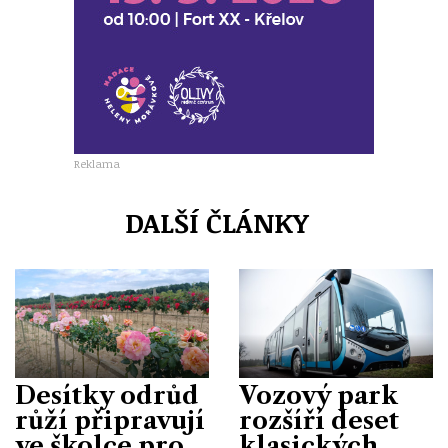
Reklama
DALŠÍ ČLÁNKY
Desítky odrůd
Vozový park
růží připravují
rozšíří deset
ve školce pro
klasických