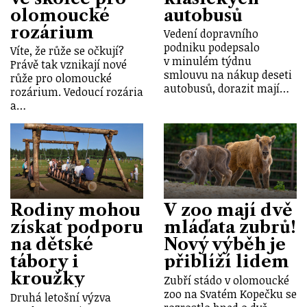
olomoucké
autobusů
rozárium
Vedení dopravního
podniku podepsalo
Víte, že růže se očkují?
v minulém týdnu
Právě tak vznikají nové
smlouvu na nákup deseti
růže pro olomoucké
autobusů, dorazit mají…
rozárium. Vedoucí rozária
a…
Rodiny mohou
V zoo mají dvě
získat podporu
mláďata zubrů!
na dětské
Nový výběh je
tábory i
přiblíží lidem
kroužky
Zubří stádo v olomoucké
zoo na Svatém Kopečku se
Druhá letošní výzva