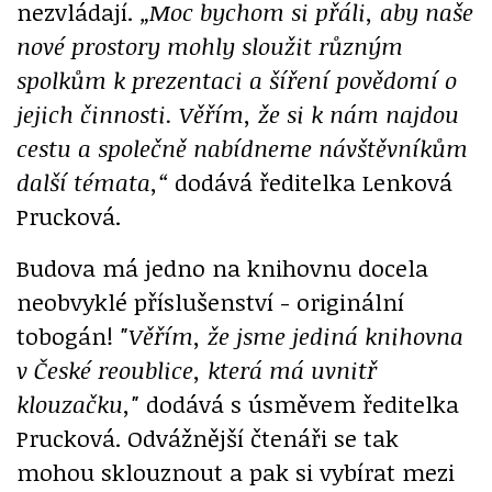
nezvládají.
„Moc bychom si přáli, aby naše
nové prostory mohly sloužit různým
spolkům k prezentaci a šíření povědomí o
jejich činnosti. Věřím, že si k nám najdou
cestu a společně nabídneme návštěvníkům
další témata,“
dodává ředitelka Lenková
Prucková.
Budova má jedno na knihovnu docela
neobvyklé příslušenství - originální
tobogán!
"Věřím, že jsme jediná knihovna
v České reoublice, která má uvnitř
klouzačku,"
dodává s úsměvem ředitelka
Prucková. Odvážnější čtenáři se tak
mohou sklouznout a pak si vybírat mezi