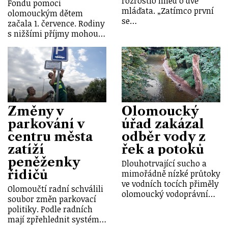
rozrostlo hned o dvě
Fondu pomoci
mláďata. „Zatímco první
olomouckým dětem
se…
začala 1. července. Rodiny
s nižšími příjmy mohou…
Změny v
Olomoucký
parkování v
úřad zakázal
centru města
odběr vody z
zatíží
řek a potoků
peněženky
Dlouhotrvající sucho a
řidičů
mimořádně nízké průtoky
ve vodních tocích přiměly
Olomoučtí radní schválili
olomoucký vodoprávní…
soubor změn parkovací
politiky. Podle radních
mají zpřehlednit systém…